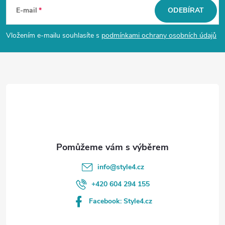
á
E-mail
ODEBÍRAT
p
Vložením e-mailu souhlasíte s
podmínkami ochrany osobních údajů
a
t
í
info
@
style4.cz
+420 604 294 155
Facebook: Style4.cz