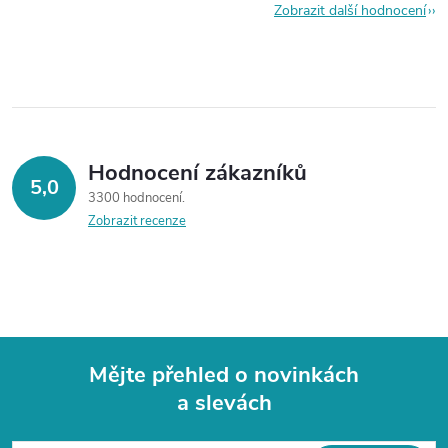
Zobrazit další hodnocení
Hodnocení zákazníků
5,0
3300 hodnocení
Zobrazit recenze
Mějte přehled o novinkách
a slevách
Z