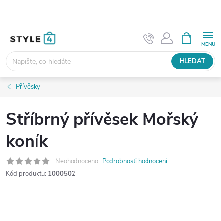
Přejít
na
obsah
NÁKUPNÍ
KOŠÍK
HLEDAT
Přívěsky
Stříbrný přívěsek Mořský
koník
Neohodnoceno
Podrobnosti hodnocení
Kód produktu:
1000502