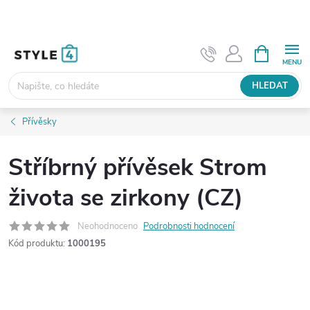
Přejít
na
obsah
NÁKUPNÍ
KOŠÍK
HLEDAT
Přívěsky
Stříbrný přívěsek Strom
života se zirkony (CZ)
Neohodnoceno
Podrobnosti hodnocení
Kód produktu:
1000195