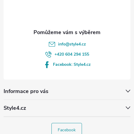
í
info
@
style4.cz
+420 604 294 155
Facebook: Style4.cz
Informace pro vás
Style4.cz
Facebook