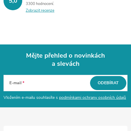
5,0
3300 hodnocení
Zobrazit recenze
Mějte přehled o novinkách
a slevách
Z
á
E-mail
ODEBÍRAT
p
Vložením e-mailu souhlasíte s
podmínkami ochrany osobních údajů
a
t