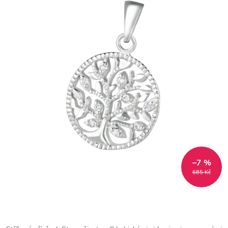
–7 %
685 Kč