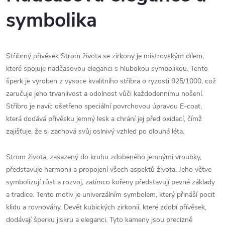
symbolika
Stříbrný přívěsek Strom života se zirkony je mistrovským dílem,
které spojuje nadčasovou eleganci s hlubokou symbolikou. Tento
šperk je vyroben z vysoce kvalitního stříbra o ryzosti 925/1000, což
zaručuje jeho trvanlivost a odolnost vůči každodennímu nošení.
Stříbro je navíc ošetřeno speciální povrchovou úpravou E-coat,
která dodává přívěsku jemný lesk a chrání jej před oxidací, čímž
zajišťuje, že si zachová svůj oslnivý vzhled po dlouhá léta.
Strom života, zasazený do kruhu zdobeného jemnými vroubky,
představuje harmonii a propojení všech aspektů života. Jeho větve
symbolizují růst a rozvoj, zatímco kořeny představují pevné základy
a tradice. Tento motiv je univerzálním symbolem, který přináší pocit
klidu a rovnováhy. Devět kubických zirkonií, které zdobí přívěsek,
dodávají šperku jiskru a eleganci. Tyto kameny jsou precizně