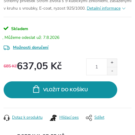
Stříbrný přívěsek Strom života s 9 kubickými zirkoniemi, zasazenými
v kruhu s vroubky, E-coat, ryzost 925/1000.
Detailní informace
Skladem
7.8.2026
Možnosti doručení
637,05 Kč
685 Kč
Měrná
cena:
VLOŽIT DO KOŠÍKU
Dotaz k produktu
Hlídací pes
Sdílet