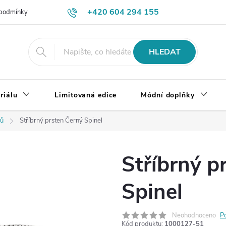
+420 604 294 155
podmínky
Výměna, vrácení a reklamace zboží
Doprava a platba
HLEDAT
riálu
Limitovaná edice
Módní doplňky
ků
Stříbrný prsten Černý Spinel
Stříbrný p
Spinel
Neohodnoceno
P
Kód produktu:
1000127-51