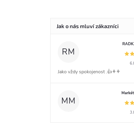
RADK
RM
6.
Jako vždy spokojenost .👍⚘️⚘️
Markét
MM
3.