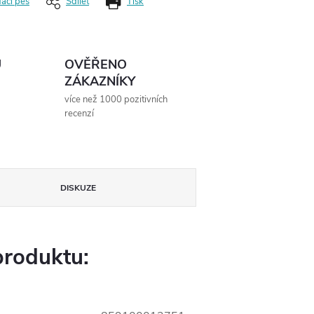
dací pes
Sdílet
Tisk
Ů
OVĚŘENO
ZÁKAZNÍKY
více než 1000 pozitivních
recenzí
DISKUZE
produktu: