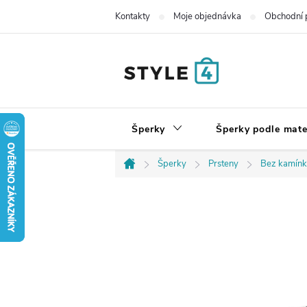
Přejít
Kontakty
Moje objednávka
Obchodní 
na
obsah
Šperky
Šperky podle mate
Šperky
Prsteny
Bez kamín
Domů