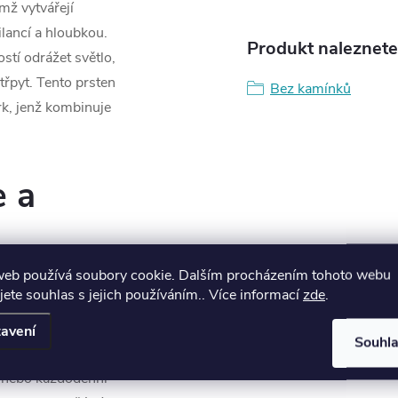
mž vytvářejí
ilancí a hloubkou.
Produkt naleznete 
stí odrážet světlo,
třpyt. Tento prsten
Bez kamínků
erk, jenž kombinuje
e a
web používá soubory cookie. Dalším procházením tohoto webu
jete souhlas s jejich používáním.. Více informací
zde
.
í jen módním
 osobního stylu.
avení
Souhl
 volbu pro různé
ti nebo každodenní