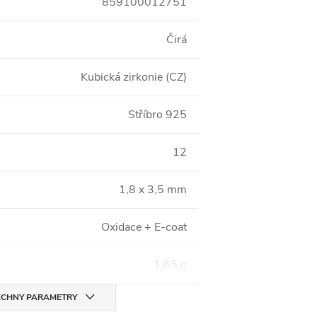
859100012751
Čirá
Kubická zirkonie (CZ)
Stříbro 925
12
1,8 x 3,5 mm
Oxidace + E-coat
1,65 g
CHNY PARAMETRY