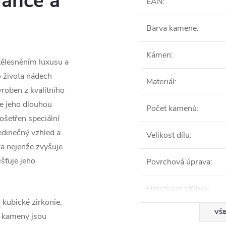
ance a
EAN
:
Barva kamene
:
Kámen
:
tělesněním luxusu a
o života nádech
Materiál
:
yroben z kvalitního
je jeho dlouhou
Počet kamenů
:
ošetřen speciální
edinečný vzhled a
Velikost dílu
:
ava nejenže zvyšuje
išťuje jeho
Povrchová úprava
:
Hmotnost stříbra
:
kubické zirkonie,
VŠE
to kameny jsou