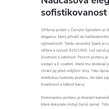
Nadčasová eleg
sofistikovanost
Stříbrný prsten s Černým Spinelem je z
elegance, který přináší do každodenníh
výjimečnosti. Tento skvostný šperk je v
stříbra o ryzosti 925/1000, což zaruču
životnost a odolnost. Povrch prstenu je 
oxidací a E-coatem, které mu dodávají j
chrání jej před vnějšími vlivy. Tato úpr
estetickou hodnotu prstenu, ale také zaj
trvanlivost a stálost barvy.
Dominantou prstenu je dvanáct kamenů 
které dokonale imitují černý spinel. Ty