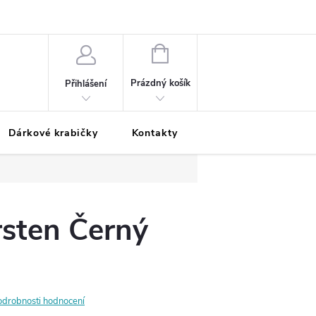
Podmínky ochrany osobních údajů
Odložená platba
Blog
Pé
NÁKUPNÍ
KOŠÍK
Prázdný košík
Přihlášení
Dárkové krabičky
Kontakty
Moje objednávka
rsten Černý
odrobnosti hodnocení