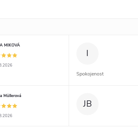
A MIKOVÁ
I
8.2026
Spokojenost
a Müllerová
JB
8.2026