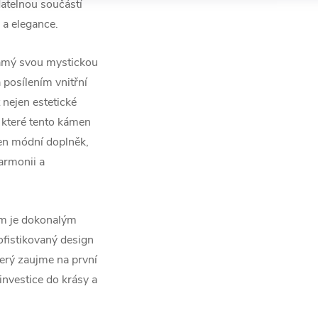
datelnou součástí
 a elegance.
známý svou mystickou
 posílením vnitřní
 nejen estetické
 které tento kámen
jen módní doplněk,
harmonii a
em je dokonalým
ofistikovaný design
který zaujme na první
investice do krásy a