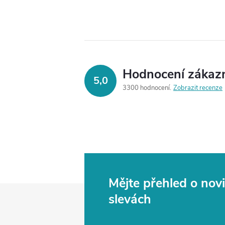
Hodnocení zákaz
5,0
3300 hodnocení
Zobrazit recenze
Mějte přehled o no
Z
slevách
á