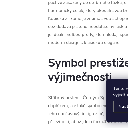
pečlivě zasazeny do stříbrného lůžka, čí
harmonický celek, který okouzlí svou br
Kubická zirkonie je známá svou schopno
což dodává prstenu neodolatelný lesk a 
je ideální volbou pro ty, kteří hledají šp
moderní design s klasickou elegancí.
Symbol prestiž
výjimečnosti
Tento 
vyjadřu
Stříbrný prsten s Černým Spinelem nen
doplňkem, ale také symbolem prestiže a
Nast
Jeho nadčasový design z něj činí ideální
příležitosti, ať už jde o formální událos