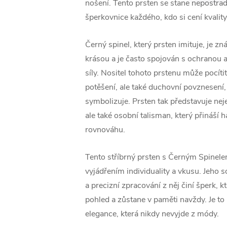
nošení. Tento prsten se stane nepostra
šperkovnice každého, kdo si cení kvality
Černý spinel, který prsten imituje, je 
krásou a je často spojován s ochranou a
síly. Nositel tohoto prstenu může pocítit
potěšení, ale také duchovní povznesení,
symbolizuje. Prsten tak představuje ne
ale také osobní talisman, který přináší 
rovnováhu.
Tento stříbrný prsten s Černým Spinel
vyjádřením individuality a vkusu. Jeho s
a precizní zpracování z něj činí šperk, 
pohled a zůstane v paměti navždy. Je to 
elegance, která nikdy nevyjde z módy.