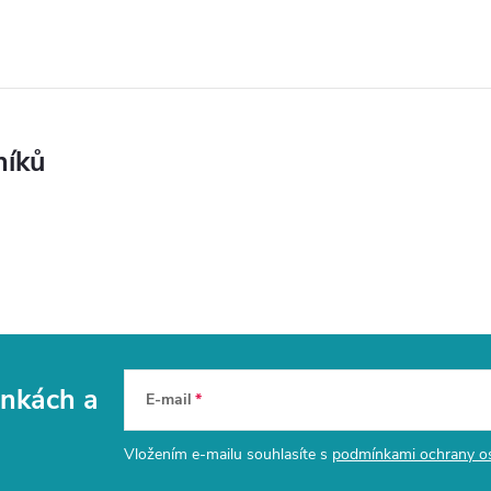
níků
vinkách
a
E-mail
Vložením e-mailu souhlasíte s
podmínkami ochrany o