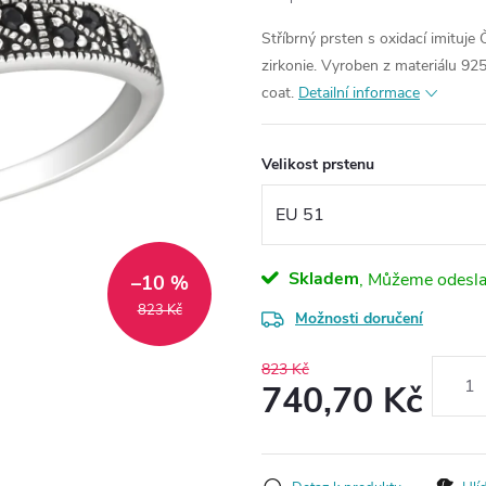
Stříbrný prsten s oxidací imituj
zirkonie. Vyroben z materiálu 9
coat.
Detailní informace
Velikost prstenu
Skladem
–10 %
823 Kč
Možnosti doručení
823 Kč
740,70 Kč
Měrná
cena: