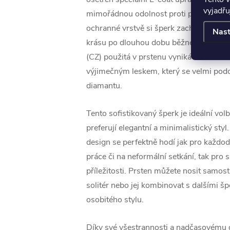
vyjadřu
mimořádnou odolnost proti poškrábání a
ochranné vrstvě si šperk zachovává svů
Nast
krásu po dlouhou dobu běžného nošení.
(CZ) použitá v prstenu vyniká svou čiro
výjimečným leskem, který se velmi pod
diamantu.
Tento sofistikovaný šperk je ideální vol
preferují elegantní a minimalistický styl
design se perfektně hodí jak pro každo
práce či na neformální setkání, tak pro 
příležitosti. Prsten můžete nosit samos
solitér nebo jej kombinovat s dalšími šp
osobitého stylu.
Díky své všestrannosti a nadčasovému