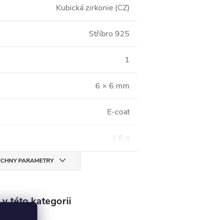
Kubická zirkonie (CZ)
Stříbro 925
1
6 × 6 mm
E-coat
1,6 g
CHNY PARAMETRY
v této kategorii