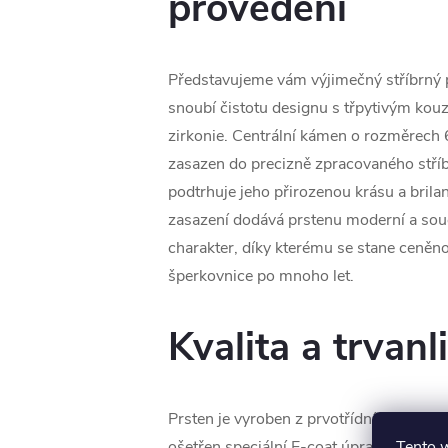
provedení
Představujeme vám výjimečný stříbrný p
snoubí čistotu designu s třpytivým kou
zirkonie. Centrální kámen o rozměrech
zasazen do precizně zpracovaného stříb
podtrhuje jeho přirozenou krásu a brilan
zasazení dodává prstenu moderní a so
charakter, díky kterému se stane ceněno
šperkovnice po mnoho let.
Kvalita a trvanl
Prsten je vyroben z prvotřídního stříbra
Tento 
ošetřen speciální E-coat úpravou, která 