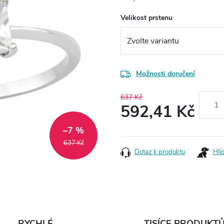
Velikost prstenu
Možnosti doručení
637 Kč
592,41 Kč
Měrná
–7 %
cena:
637 Kč
Dotaz k produktu
Hlí
RYCHLÉ
TISÍCE PRODUKT