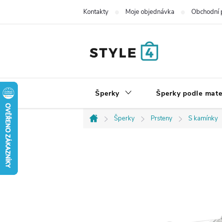
Přejít
Kontakty
Moje objednávka
Obchodní 
na
obsah
Šperky
Šperky podle mate
Šperky
Prsteny
S kamínky
Domů