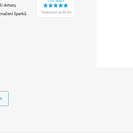
ší dotazy
značení šperků
m