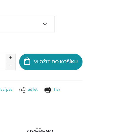
VLOŽIT DO KOŠÍKU
dací pes
Sdílet
Tisk
Ů
OVĚŘENO