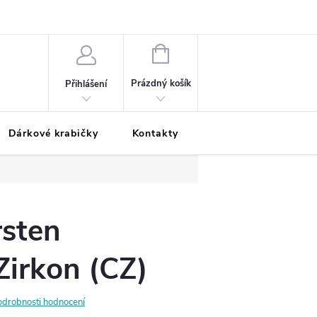
Podmínky ochrany osobních údajů
Odložená platba
Blog
Pé
NÁKUPNÍ
KOŠÍK
Prázdný košík
Přihlášení
Dárkové krabičky
Kontakty
Moje objednávka
rsten
Zirkon (CZ)
odrobnosti hodnocení