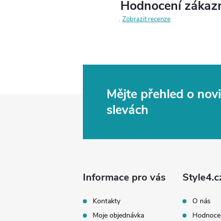
Hodnocení zákaz
Zobrazit recenze
Mějte přehled o no
Z
slevách
á
p
a
Informace pro vás
Style4.c
t
Kontakty
O nás
Moje objednávka
Hodnoce