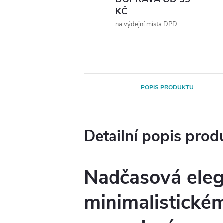
KČ
na výdejní místa DPD
POPIS PRODUKTU
Detailní popis prod
Nadčasová eleg
minimalistické