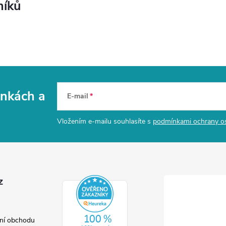
níků
vinkách
a
E-mail
Vložením e-mailu souhlasíte s
podmínkami ochrany o
z
ní obchodu