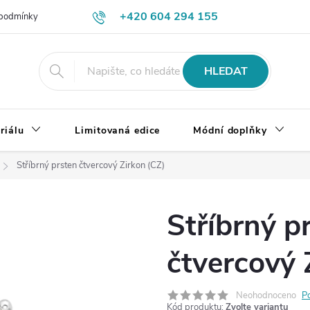
+420 604 294 155
podmínky
Výměna, vrácení a reklamace zboží
Doprava a platba
HLEDAT
riálu
Limitovaná edice
Módní doplňky
Stříbrný prsten čtvercový Zirkon (CZ)
Stříbrný p
čtvercový 
Neohodnoceno
P
Kód produktu:
Zvolte variantu