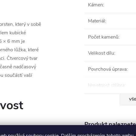
Kámen
:
Materiál
:
rsten, který v sobě
zlem kubické
Počet kamenů
:
 6 × 6 mm je
rného lůžka, které
Velikost dílu
:
ci. Čtvercový tvar
učasně nadčasový
Povrchová úprava
:
u součástí vaší
Hmotnost stříbra
:
VŠE
ivost
Produkt naleznete 
 a jeho povrch je
web používá soubory cookie. Dalším procházením tohoto webu
zajišťuje