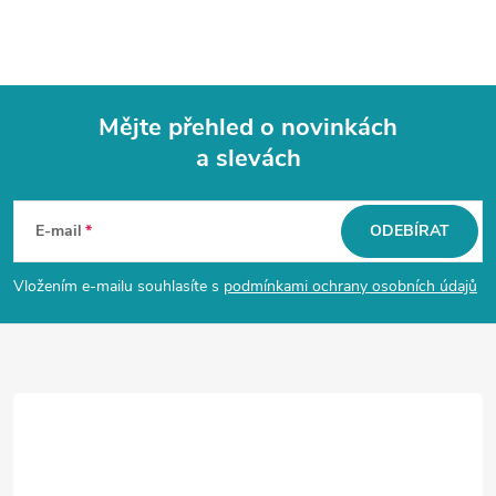
Mějte přehled o novinkách
a slevách
Z
á
E-mail
ODEBÍRAT
p
Vložením e-mailu souhlasíte s
podmínkami ochrany osobních údajů
a
t
í