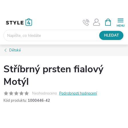
Přejít
na
obsah
NÁKUPNÍ
KOŠÍK
HLEDAT
Dětské
Stříbrný prsten fialový
Motýl
Neohodnoceno
Podrobnosti hodnocení
Kód produktu:
1000446-42