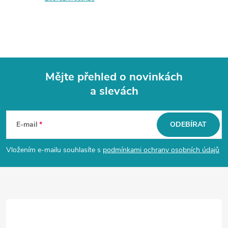
Mějte přehled o novinkách
a slevách
Z
á
E-mail
ODEBÍRAT
p
Vložením e-mailu souhlasíte s
podmínkami ochrany osobních údajů
a
t
í