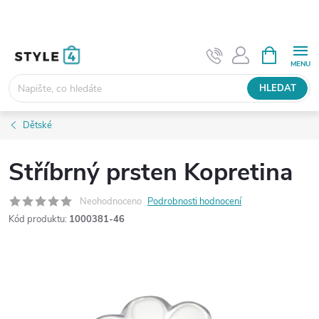
Přejít
na
obsah
NÁKUPNÍ
KOŠÍK
HLEDAT
Dětské
Stříbrný prsten Kopretina
Neohodnoceno
Podrobnosti hodnocení
Kód produktu:
1000381-46