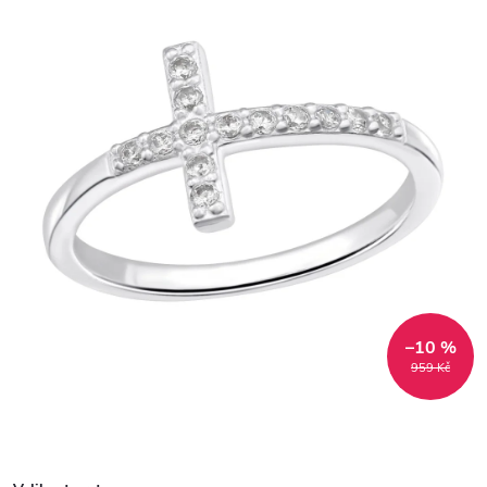
–10 %
959 Kč