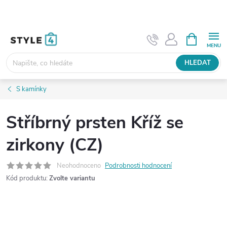
Přejít
na
obsah
NÁKUPNÍ
KOŠÍK
HLEDAT
S kamínky
Stříbrný prsten Kříž se
zirkony (CZ)
Neohodnoceno
Podrobnosti hodnocení
Kód produktu:
Zvolte variantu