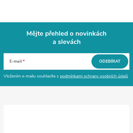
Mějte přehled o novinkách
a slevách
Z
á
E-mail
ODEBÍRAT
p
Vložením e-mailu souhlasíte s
podmínkami ochrany osobních údajů
a
t
í