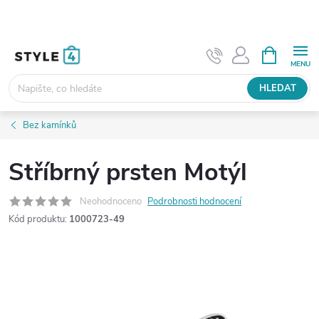
Přejít
na
obsah
NÁKUPNÍ
KOŠÍK
HLEDAT
Bez kamínků
Stříbrný prsten Motýl
Neohodnoceno
Podrobnosti hodnocení
Kód produktu:
1000723-49