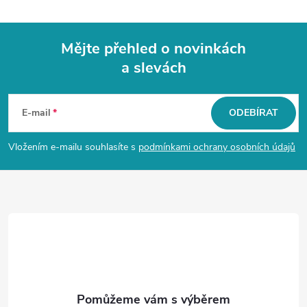
Mějte přehled o novinkách
a slevách
Z
á
E-mail
ODEBÍRAT
p
Vložením e-mailu souhlasíte s
podmínkami ochrany osobních údajů
a
t
í