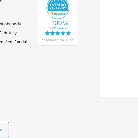
z
ní obchodu
ší dotazy
značení šperků
m