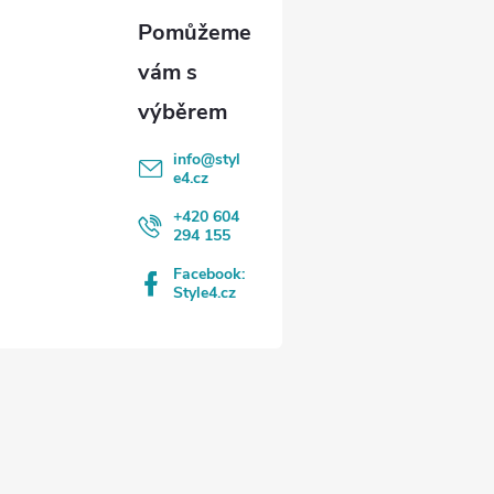
info
@
styl
e4.cz
+420 604
294 155
Facebook:
Style4.cz