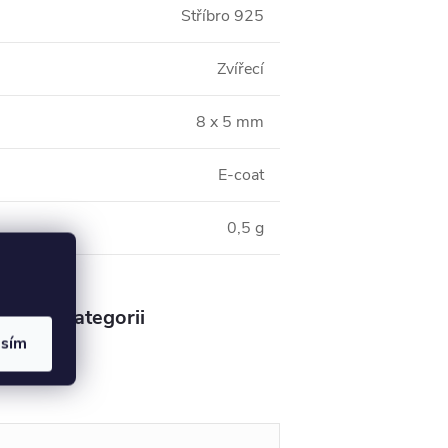
Stříbro 925
Zvířecí
8 x 5 mm
E-coat
0,5 g
v této kategorii
asím