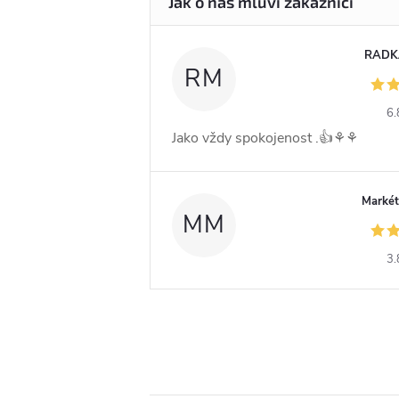
RADK
RM
6.
Jako vždy spokojenost .👍⚘️⚘️
Markét
MM
3.