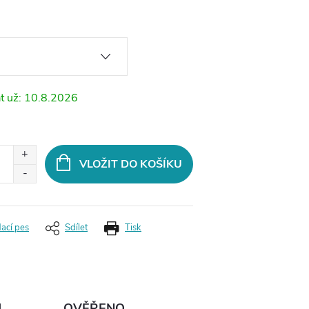
10.8.2026
VLOŽIT DO KOŠÍKU
dací pes
Sdílet
Tisk
Ů
OVĚŘENO