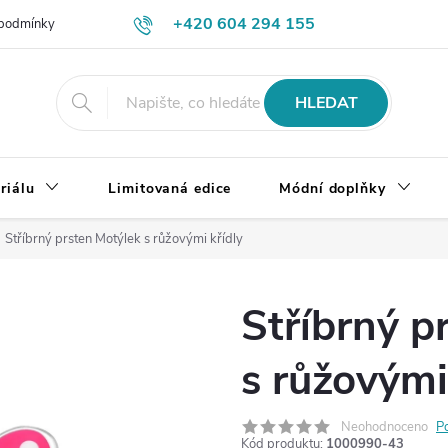
+420 604 294 155
podmínky
Výměna, vrácení a reklamace zboží
Doprava a platba
HLEDAT
riálu
Limitovaná edice
Módní doplňky
Stříbrný prsten Motýlek s růžovými křídly
Stříbrný p
s růžovými
Neohodnoceno
P
Kód produktu:
1000990-43