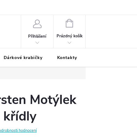
Podmínky ochrany osobních údajů
Odložená platba
Blog
Pé
NÁKUPNÍ
KOŠÍK
Prázdný košík
Přihlášení
Dárkové krabičky
Kontakty
Moje objednávka
rsten Motýlek
 křídly
odrobnosti hodnocení