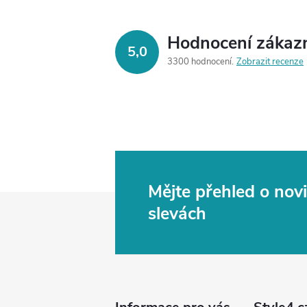
Hodnocení zákaz
5,0
3300 hodnocení
Zobrazit recenze
Mějte přehled o no
Z
slevách
á
p