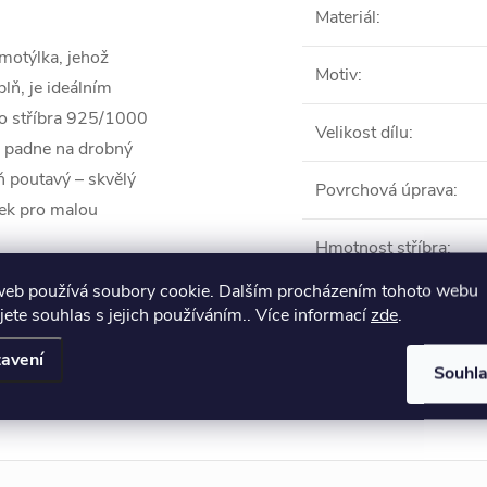
Materiál
:
motýlka, jehož
Motiv
:
lň, je ideálním
ho stříbra 925/1000
Velikost dílu
:
ě padne na drobný
ň poutavý – skvělý
Povrchová úprava
:
nek pro malou
Hmotnost stříbra
:
web používá soubory cookie. Dalším procházením tohoto webu
jete souhlas s jejich používáním.. Více informací
zde
.
Produkt naleznete 
avení
Souhl
Dětské