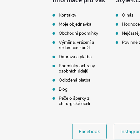
a
Informace pro vás
Style4.c
t
Kontakty
O nás
Moje objednávka
Hodnoce
í
Obchodní podmínky
Nejčastěj
Výměna, vrácení a
Povinné 
reklamace zboží
Doprava a platba
Podmínky ochrany
osobních údajů
Odložená platba
Blog
Péče o šperky z
chirurgické oceli
Facebook
Instagra