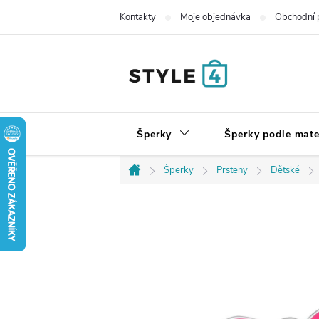
Přejít
Kontakty
Moje objednávka
Obchodní 
na
obsah
Šperky
Šperky podle mate
Šperky
Prsteny
Dětské
Domů