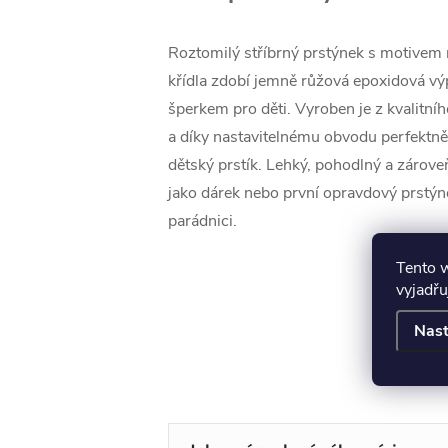
Roztomilý stříbrný prstýnek s motivem 
křídla zdobí jemně růžová epoxidová výp
šperkem pro děti. Vyroben je z kvalitní
a díky nastavitelnému obvodu perfektn
dětský prstík. Lehký, pohodlný a zárove
jako dárek nebo první opravdový prstý
parádnici.
Tento 
vyjadřu
Nast