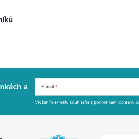
níků
vinkách
a
E-mail
Vložením e-mailu souhlasíte s
podmínkami ochrany o