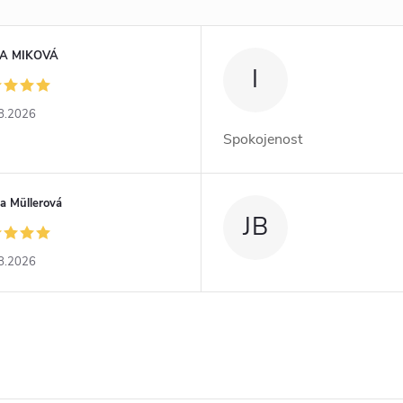
A MIKOVÁ
I
8.2026
Spokojenost
a Müllerová
JB
8.2026