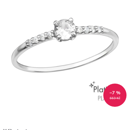
–7 %
663 Kč