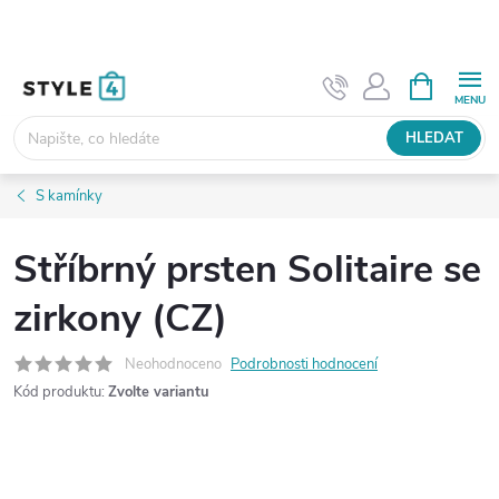
Přejít
na
obsah
NÁKUPNÍ
KOŠÍK
HLEDAT
S kamínky
Stříbrný prsten Solitaire se
zirkony (CZ)
Neohodnoceno
Podrobnosti hodnocení
Kód produktu:
Zvolte variantu