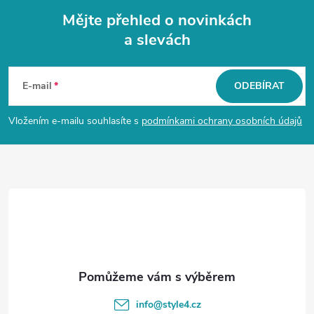
Mějte přehled o novinkách
a slevách
Z
á
E-mail
ODEBÍRAT
p
Vložením e-mailu souhlasíte s
podmínkami ochrany osobních údajů
a
t
í
info
@
style4.cz