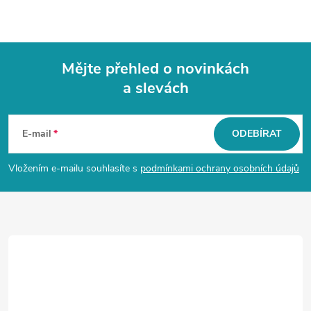
Mějte přehled o novinkách
a slevách
Z
á
E-mail
ODEBÍRAT
p
Vložením e-mailu souhlasíte s
podmínkami ochrany osobních údajů
a
t
í