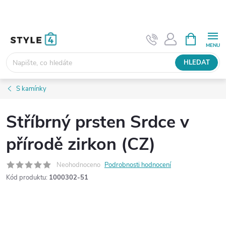
Přejít
na
obsah
NÁKUPNÍ
KOŠÍK
HLEDAT
S kamínky
Stříbrný prsten Srdce v
přírodě zirkon (CZ)
Neohodnoceno
Podrobnosti hodnocení
Kód produktu:
1000302-51