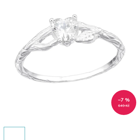
–7 %
649 Kč