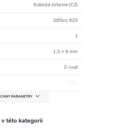
Kubická zirkonie (CZ)
Stříbro 925
1
1,5 × 6 mm
E-coat
1,2 g
CHNY PARAMETRY
v této kategorii