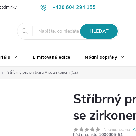
+420 604 294 155
podmínky
Výměna, vrácení a reklamace zboží
Doprava a platba
HLEDAT
riálu
Limitovaná edice
Módní doplňky
Stříbrný prsten tvaru V se zirkonem (CZ)
Stříbrný p
se zirkone
Neohodnoceno
P
Kód produktu:
1000305-54