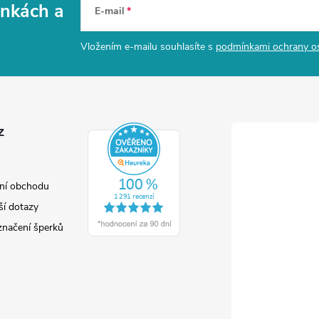
vinkách
a
E-mail
Vložením e-mailu souhlasíte s
podmínkami ochrany o
z
ní obchodu
ší dotazy
značení šperků