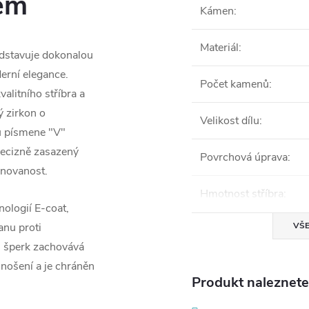
em
Kámen
:
Materiál
:
edstavuje dokonalou
erní elegance.
Počet kamenů
:
valitního stříbra a
ý zirkon o
Velikost dílu
:
u písmene "V"
precizně zasazený
Povrchová úprava
:
inovanost.
Hmotnost stříbra
:
ologií E-coat,
VŠE
anu proti
si šperk zachovává
 nošení a je chráněn
Produkt naleznete 