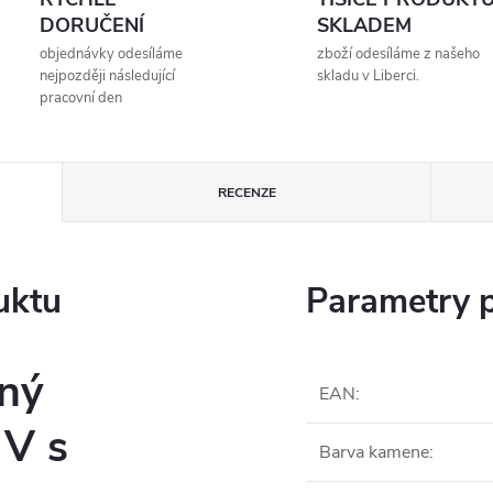
DORUČENÍ
SKLADEM
objednávky odesíláme
zboží odesíláme z našeho
nejpozději následující
skladu v Liberci.
pracovní den
RECENZE
uktu
Parametry 
rný
EAN
:
 V s
Barva kamene
: