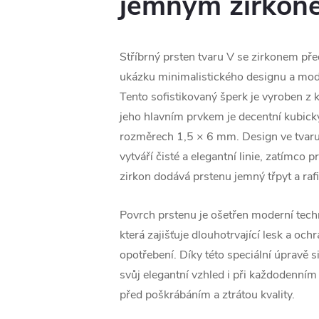
jemným zirkon
Stříbrný prsten tvaru V se zirkonem př
ukázku minimalistického designu a mod
Tento sofistikovaný šperk je vyroben z k
jeho hlavním prvkem je decentní kubick
rozměrech 1,5 × 6 mm. Design ve tvar
vytváří čisté a elegantní linie, zatímco 
zirkon dodává prstenu jemný třpyt a raf
Povrch prstenu je ošetřen moderní techn
která zajišťuje dlouhotrvající lesk a ochr
opotřebení. Díky této speciální úpravě 
svůj elegantní vzhled i při každodenním
před poškrábáním a ztrátou kvality.