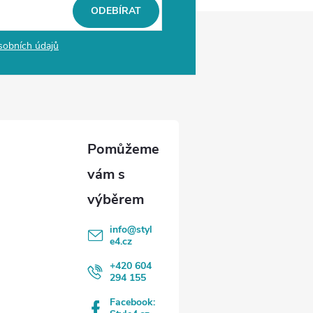
ODEBÍRAT
sobních údajů
info
@
styl
e4.cz
+420 604
294 155
Facebook: