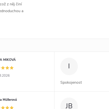
ož z něj činí
 jednoduchou a
A MIKOVÁ
I
8.2026
Spokojenost
a Müllerová
JB