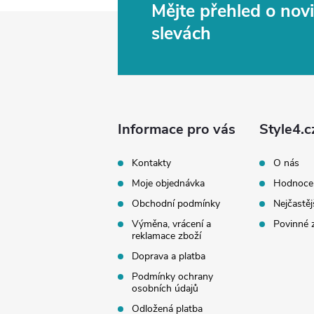
Mějte přehled o no
Z
slevách
á
p
a
Informace pro vás
Style4.c
t
Kontakty
O nás
Moje objednávka
Hodnoce
í
Obchodní podmínky
Nejčastěj
Výměna, vrácení a
Povinné 
reklamace zboží
Doprava a platba
Podmínky ochrany
osobních údajů
Odložená platba