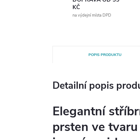
KČ
na výdejní místa DPD
POPIS PRODUKTU
Detailní popis prod
Elegantní stříb
prsten ve tvaru