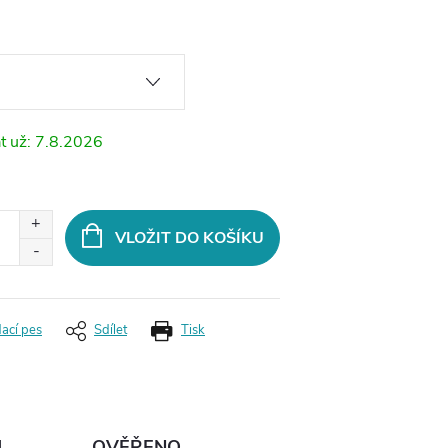
7.8.2026
VLOŽIT DO KOŠÍKU
dací pes
Sdílet
Tisk
Ů
OVĚŘENO