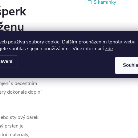
S kamínky
šperk
ženu
web používá soubory cookie. Dalším procházením tohoto webu
jete souhlas s jejich používáním.. Více informací
zde
.
které preferují
á elegance ho
avení
Souhl
o práce či běžný
nikne jeho jemná
ojení s decentním
erý dokonale doplní
nebo stylový dárek
ý prsten je
tní materiály,