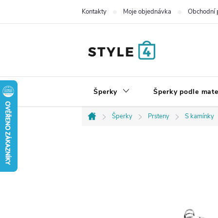
Přejít
Kontakty
Moje objednávka
Obchodní 
na
obsah
Šperky
Šperky podle mate
Šperky
Prsteny
S kamínky
Domů