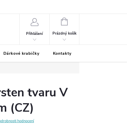
Podmínky ochrany osobních údajů
Odložená platba
Blog
Pé
NÁKUPNÍ
KOŠÍK
Prázdný košík
Přihlášení
Dárkové krabičky
Kontakty
Moje objednávka
rsten tvaru V
m (CZ)
odrobnosti hodnocení