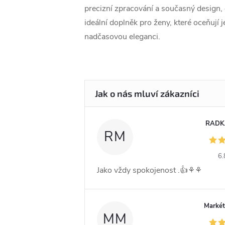
precizní zpracování a současný design, c
ideální doplněk pro ženy, které oceňují
nadčasovou eleganci.
RADK
RM
6.
Jako vždy spokojenost .👍⚘️⚘️
Markét
MM