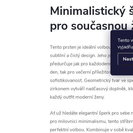
Minimalistický 
pro současnou 
Tento 
vyjadřu
Tento prsten je ideální volbou pro ženy, 
subtilní a čistý design. Jeho jednoduch
Nast
předurčuje jak pro každodenní nošení d
den, tak pro večerní příležitosti, kde vy
sofistikovanost. Geometrický tvar ve sp
zirkonem vytváří nadčasový doplněk, kt
každý outfit moderní ženy.
Ať už hledáte elegantní šperk pro sebe 
pro milovnici minimalismu, tento stříbrn
perfektní volbou. Kombinuje v sobě kvali