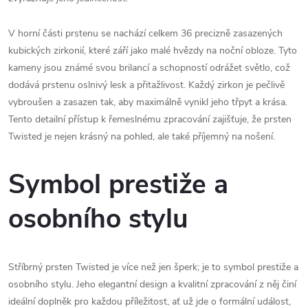
V horní části prstenu se nachází celkem 36 precizně zasazených
kubických zirkonií, které září jako malé hvězdy na noční obloze. Tyto
kameny jsou známé svou brilancí a schopností odrážet světlo, což
dodává prstenu oslnivý lesk a přitažlivost. Každý zirkon je pečlivě
vybroušen a zasazen tak, aby maximálně vynikl jeho třpyt a krása.
Tento detailní přístup k řemeslnému zpracování zajišťuje, že prsten
Twisted je nejen krásný na pohled, ale také příjemný na nošení.
Symbol prestiže a
osobního stylu
Stříbrný prsten Twisted je více než jen šperk; je to symbol prestiže a
osobního stylu. Jeho elegantní design a kvalitní zpracování z něj činí
ideální doplněk pro každou příležitost, ať už jde o formální událost,