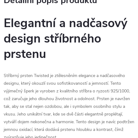
Detailní popis produktu
Elegantní a nadčasový
design stříbrného
prstenu
Stříbrný prsten Twisted je ztělesněním elegance a nadčasového
designu, který okouzlí svou sofistikovaností a jemností. Tento
výjimečný šperk je vyroben z kvalitního stříbra o ryzosti 925/1000,
což zaručuje jeho dlouhou životnost a odolnost. Prsten je navržen
tak, aby se stal nejen ozdobou, ale i symbolem osobního stylu a
vkusu. Jeho unikátní tvar, kde se dvě části elegantně proplétají,
vytváří dojem nekonečna a harmonie. Tento design je navíc podtržen
jemnou oxidací, která dodává prstenu hloubku a kontrast, čímž
zvýrazňuje jeho jedinečnost.