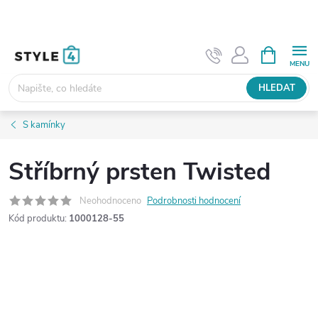
Přejít
na
obsah
NÁKUPNÍ
KOŠÍK
HLEDAT
S kamínky
Stříbrný prsten Twisted
Neohodnoceno
Podrobnosti hodnocení
Kód produktu:
1000128-55