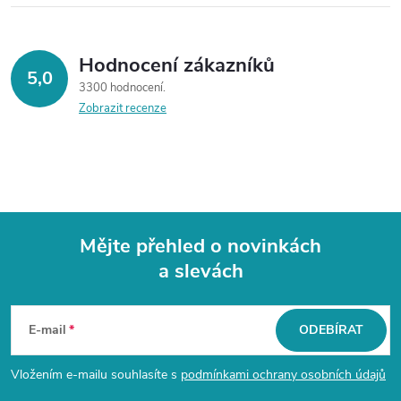
Hodnocení zákazníků
5,0
3300 hodnocení
Zobrazit recenze
Mějte přehled o novinkách
a slevách
Z
á
E-mail
ODEBÍRAT
p
Vložením e-mailu souhlasíte s
podmínkami ochrany osobních údajů