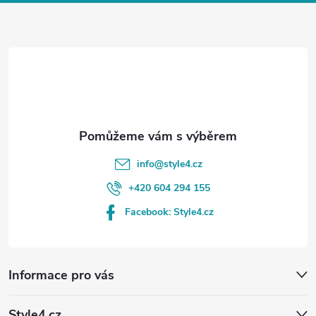
a
t
í
info
@
style4.cz
+420 604 294 155
Facebook: Style4.cz
Informace pro vás
Style4.cz