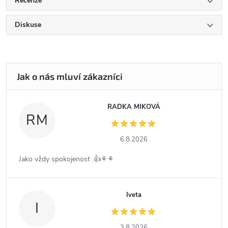
Recenze
Diskuse
RADKA MIKOVÁ
RM
6.8.2026
Jako vždy spokojenost .👍⚘️⚘️
Iveta
I
3.8.2026