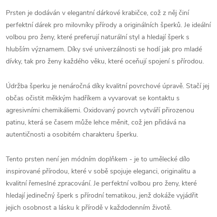
Prsten je dodáván v elegantní dárkové krabičce, což z něj činí
perfektní dárek pro milovníky přírody a originálních šperků. Je ideální
volbou pro ženy, které preferují naturální styl a hledají šperk s
hlubším významem. Díky své univerzálnosti se hodí jak pro mladé
dívky, tak pro ženy každého věku, které oceňují spojení s přírodou.
Údržba šperku je nenáročná díky kvalitní povrchové úpravě. Stačí jej
občas očistit měkkým hadříkem a vyvarovat se kontaktu s
agresivními chemikáliemi. Oxidovaný povrch vytváří přirozenou
patinu, která se časem může lehce měnit, což jen přidává na
autentičnosti a osobitém charakteru šperku.
Tento prsten není jen módním doplňkem - je to umělecké dílo
inspirované přírodou, které v sobě spojuje eleganci, originalitu a
kvalitní řemeslné zpracování. Je perfektní volbou pro ženy, které
hledají jedinečný šperk s přírodní tematikou, jenž dokáže vyjádřit
jejich osobnost a lásku k přírodě v každodenním životě.