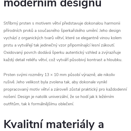
moderním designu
Stříbrný prsten s motivem větví představuje dokonalou harmonii
přírodních prvků a současného šperkařského umění. Jeho design
vychází z organických tvarů větví, které se elegantně vinou kolem
prstu a vytvářejí tak jedinečný vzor připomínající lesní zákoutí.
Oxidovaný povrch dodává šperku autentický vzhled a zvýrazňuje
každý detail reliéfu větví, což vytváří působivý kontrast a hloubku.
Prsten svými rozměry 13 × 10 mm působí výrazně, ale nikoliv
rušivě. Jeho velikost byla zvolena tak, aby dokonale vynikl
propracovaný motiv větví a zároveň zůstal praktický pro každodenní
nošení. Design je natolik univerzální, že se hodí jak k ležérním
outfitům, tak k formálnějšímu oblečení.
Kvalitní materiály a