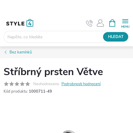
Přejít
na
obsah
NÁKUPNÍ
KOŠÍK
HLEDAT
Bez kamínků
Stříbrný prsten Větve
Neohodnoceno
Podrobnosti hodnocení
Kód produktu:
1000711-49