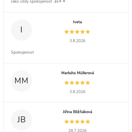
Jako vždy spokojenost .👍⚘️⚘️
Iveta
I
3.8.2026
Spokojenost
Markéta Müllerová
MM
3.8.2026
Jiřina Bližňáková
JB
28.7.2026