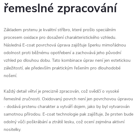
řemeslné zpracování
Základem prstenu je kvalitní stříbro, které prošlo speciálním
procesem oxidace pro dosažení charakteristického vzhledu.
Následná E-coat povrchová úprava zajišťuje šperku mimořádnou
odolnost proti běžnému opotřebení a zachovává jeho původní
vzhled po dlouhou dobu. Tato kombinace úprav není jen estetickou
záležitostí, ale především praktickým řešením pro dlouhodobé
nošení.
Každý detail větví je precizně zpracován, což svědčí o vysoké
řemeslné zručnosti. Oxidovaný povrch není jen povrchovou úpravou
- dodává prstenu charakter a vytváří dojem, jako by byl vytvarován
samotnou přírodou. E-coat technologie pak zajišťuje, že prsten bude
odolný vůči poškrábání a ztrátě lesku, což ocení zejména aktivní
nositelky.