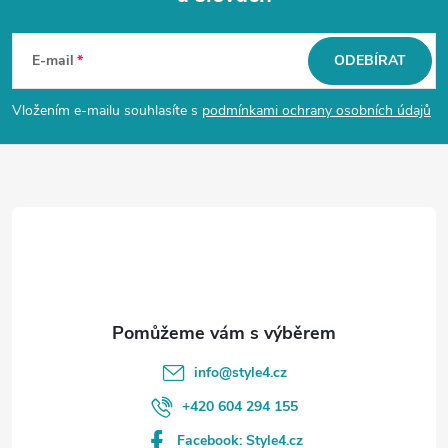
Z
á
E-mail
ODEBÍRAT
p
Vložením e-mailu souhlasíte s
podmínkami ochrany osobních údajů
a
t
í
info
@
style4.cz
+420 604 294 155
Facebook: Style4.cz