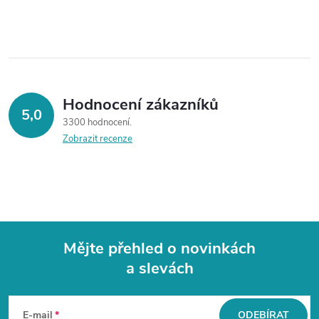
Hodnocení zákazníků
5,0
3300 hodnocení
Zobrazit recenze
Mějte přehled o novinkách
a slevách
Z
á
E-mail
ODEBÍRAT