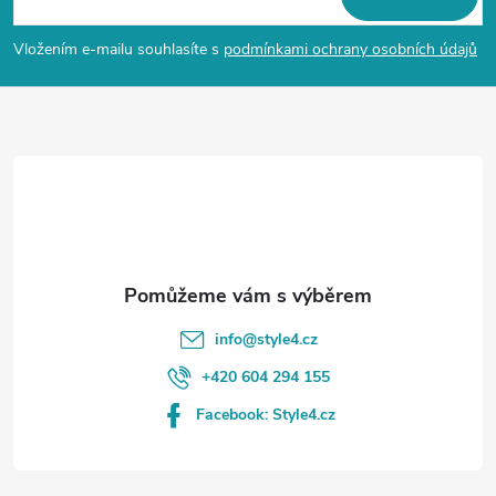
p
Vložením e-mailu souhlasíte s
podmínkami ochrany osobních údajů
a
t
í
info
@
style4.cz
+420 604 294 155
Facebook: Style4.cz