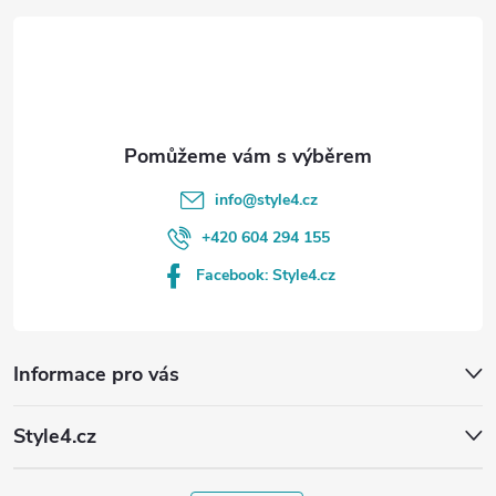
t
í
info
@
style4.cz
+420 604 294 155
Facebook: Style4.cz
Informace pro vás
Style4.cz