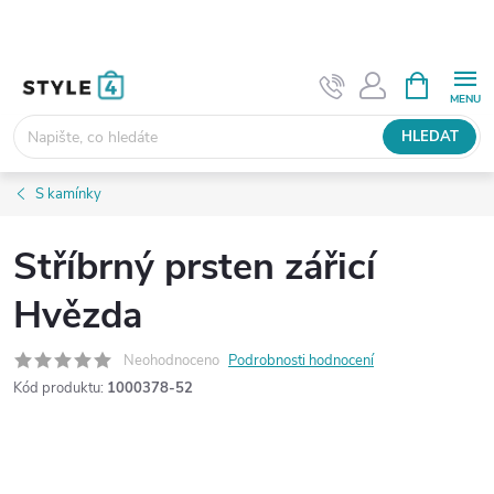
Přejít
na
obsah
NÁKUPNÍ
KOŠÍK
HLEDAT
S kamínky
Stříbrný prsten zářicí
Hvězda
Neohodnoceno
Podrobnosti hodnocení
Kód produktu:
1000378-52