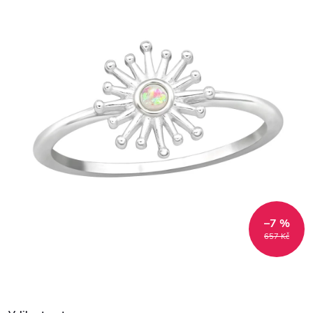
–7 %
657 Kč