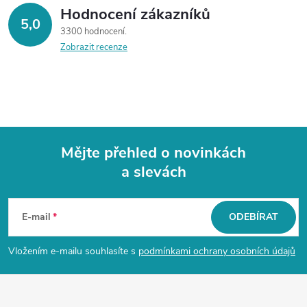
Hodnocení zákazníků
5,0
3300 hodnocení
Zobrazit recenze
Mějte přehled o novinkách
a slevách
Z
á
E-mail
ODEBÍRAT
p
Vložením e-mailu souhlasíte s
podmínkami ochrany osobních údajů
a