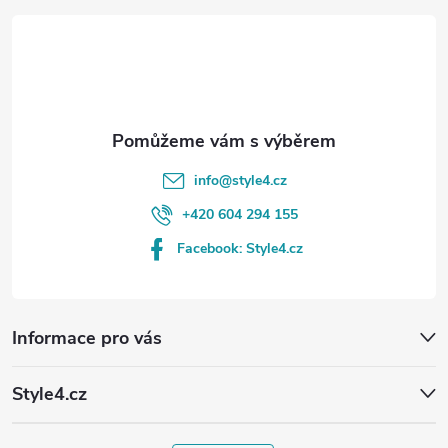
t
í
info
@
style4.cz
+420 604 294 155
Facebook: Style4.cz
Informace pro vás
Style4.cz