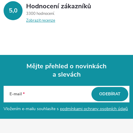
Hodnocení zákazníků
5,0
3300 hodnocení
Zobrazit recenze
Mějte přehled o novinkách
a slevách
Z
á
E-mail
ODEBÍRAT
p
Vložením e-mailu souhlasíte s
podmínkami ochrany osobních údajů
a