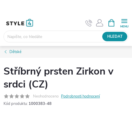
Přejít
na
obsah
NÁKUPNÍ
KOŠÍK
HLEDAT
Dětské
Stříbrný prsten Zirkon v
srdci (CZ)
Neohodnoceno
Podrobnosti hodnocení
Kód produktu:
1000383-48