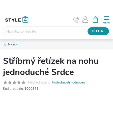
Přejít
na
obsah
NÁKUPNÍ
KOŠÍK
HLEDAT
Na nohu
Stříbrný řetízek na nohu
jednoduché Srdce
Neohodnoceno
Podrobnosti hodnocení
Kód produktu:
1000371