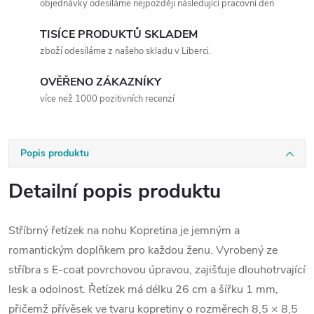
objednávky odesíláme nejpozději následující pracovní den
TISÍCE PRODUKTŮ SKLADEM
zboží odesíláme z našeho skladu v Liberci.
OVĚŘENO ZÁKAZNÍKY
více než 1000 pozitivních recenzí
Popis produktu
Detailní popis produktu
Stříbrný řetízek na nohu Kopretina je jemným a
romantickým doplňkem pro každou ženu. Vyrobený ze
stříbra s E-coat povrchovou úpravou, zajišťuje dlouhotrvající
lesk a odolnost. Řetízek má délku 26 cm a šířku 1 mm,
přičemž přívěsek ve tvaru kopretiny o rozměrech 8,5 × 8,5