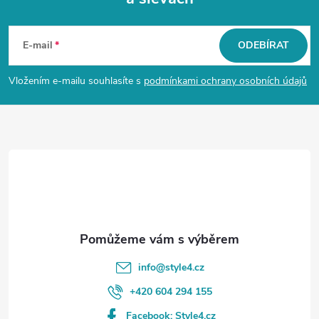
Z
á
E-mail
ODEBÍRAT
p
Vložením e-mailu souhlasíte s
podmínkami ochrany osobních údajů
a
t
í
info
@
style4.cz
+420 604 294 155
Facebook: Style4.cz