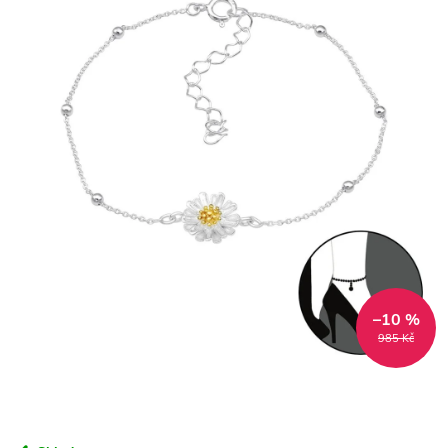
–10 %
985 Kč