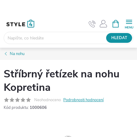
Přejít
na
obsah
NÁKUPNÍ
KOŠÍK
HLEDAT
Na nohu
Stříbrný řetízek na nohu
Kopretina
Neohodnoceno
Podrobnosti hodnocení
Kód produktu:
1000606