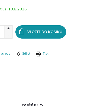
10.8.2026
VLOŽIT DO KOŠÍKU
dací pes
Sdílet
Tisk
Ů
OVĚŘENO