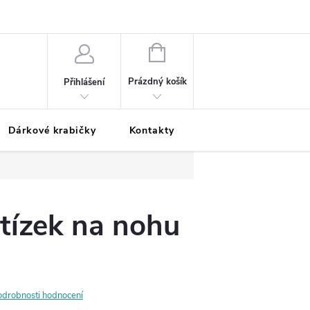
Podmínky ochrany osobních údajů
Odložená platba
Blog
Pé
NÁKUPNÍ
KOŠÍK
Prázdný košík
Přihlášení
Dárkové krabičky
Kontakty
Moje objednávka
etízek na nohu
odrobnosti hodnocení