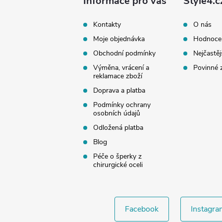
a
Informace pro vás
Style4.c
t
Kontakty
O nás
Moje objednávka
Hodnoce
í
Obchodní podmínky
Nejčastěj
Výměna, vrácení a
Povinné 
reklamace zboží
Doprava a platba
Podmínky ochrany
osobních údajů
Odložená platba
Blog
Péče o šperky z
chirurgické oceli
Facebook
Instagra