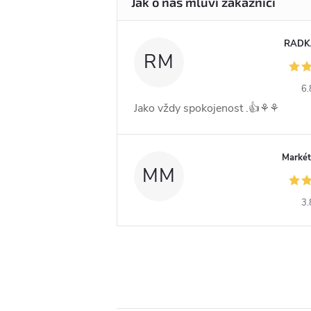
RADK
RM
6.
Jako vždy spokojenost .👍⚘️⚘️
Markét
MM
3.