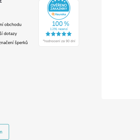
z
ní obchodu
ší dotazy
značení šperků
m