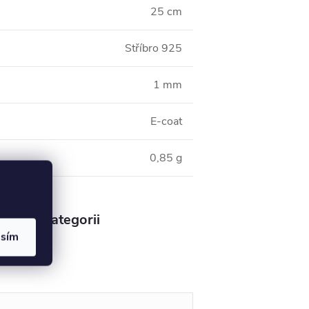
25 cm
Stříbro 925
1 mm
E-coat
0,85 g
v této kategorii
asím