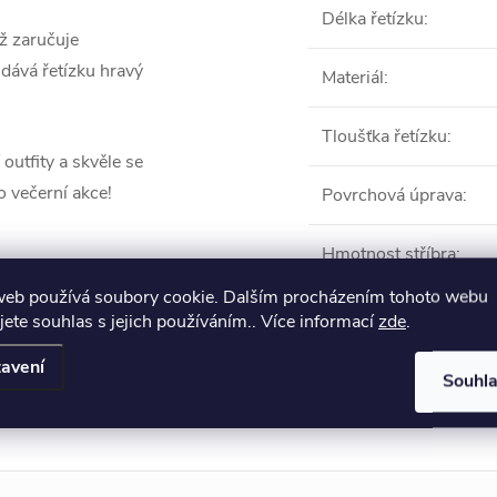
Délka řetízku
:
ž zaručuje
dává řetízku hravý
Materiál
:
Tloušťka řetízku
:
 outfity a skvěle se
o večerní akce!
Povrchová úprava
:
Hmotnost stříbra
:
web používá soubory cookie. Dalším procházením tohoto webu
jete souhlas s jejich používáním.. Více informací
zde
.
Produkt naleznete 
avení
Souhl
Na nohu