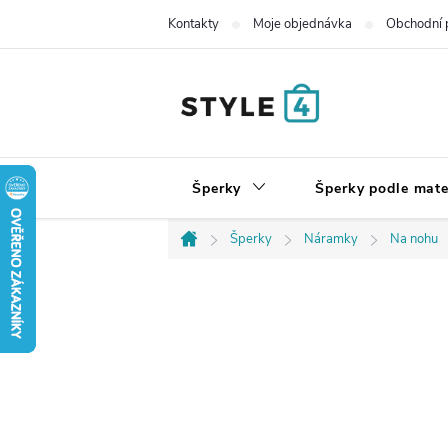
Přejít
Kontakty
Moje objednávka
Obchodní 
na
obsah
Šperky
Šperky podle mate
Šperky
Náramky
Na nohu
Domů