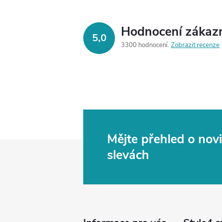
Hodnocení zákaz
5,0
3300 hodnocení
Zobrazit recenze
Mějte přehled o no
Z
slevách
á
p