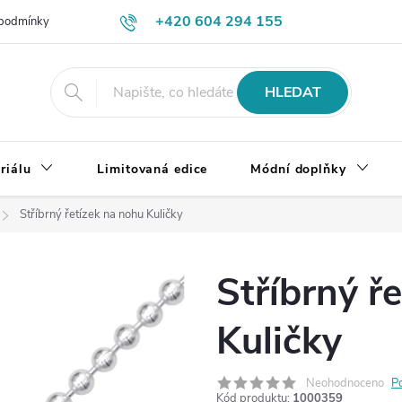
+420 604 294 155
podmínky
Výměna, vrácení a reklamace zboží
Doprava a platba
HLEDAT
riálu
Limitovaná edice
Módní doplňky
Stříbrný řetízek na nohu Kuličky
Stříbrný ř
Kuličky
Neohodnoceno
P
Kód produktu:
1000359