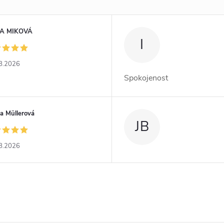
A MIKOVÁ
I
8.2026
Spokojenost
a Müllerová
JB
8.2026