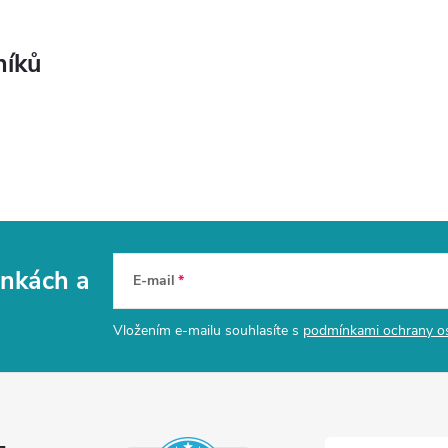
níků
vinkách
a
E-mail
Vložením e-mailu souhlasíte s
podmínkami ochrany o