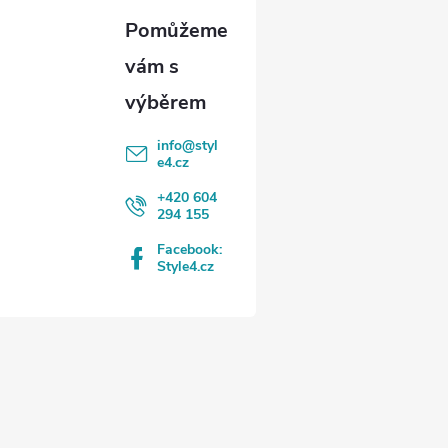
info
@
styl
e4.cz
+420 604
294 155
Facebook:
Style4.cz