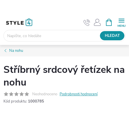
Přejít
na
obsah
NÁKUPNÍ
KOŠÍK
HLEDAT
Na nohu
Stříbrný srdcový řetízek na
nohu
Neohodnoceno
Podrobnosti hodnocení
Kód produktu:
1000785