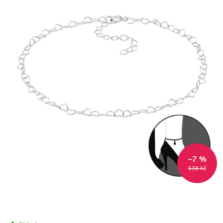
–7 %
638 Kč