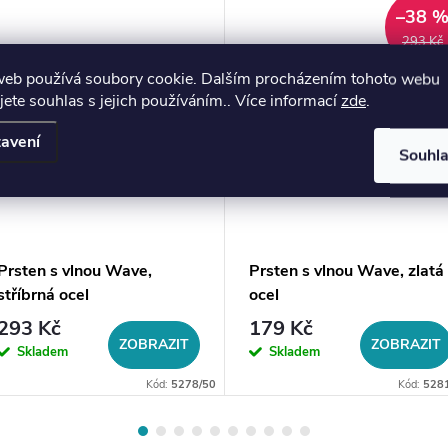
–38 
293 Kč
web používá soubory cookie. Dalším procházením tohoto webu
jete souhlas s jejich používáním.. Více informací
zde
.
avení
Souhl
Prsten s vlnou Wave,
Prsten s vlnou Wave, zlatá
stříbrná ocel
ocel
293 Kč
179 Kč
ZOBRAZIT
ZOBRAZIT
Skladem
Skladem
Kód:
5278/50
Kód:
528