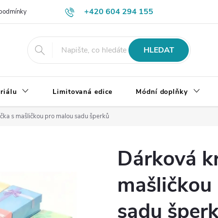
+420 604 294 155
podmínky
Výměna, vrácení a reklamace zboží
Doprava a platba
HLEDAT
riálu
Limitovaná edice
Módní doplňky
čka s mašličkou pro malou sadu šperků
Dárková kr
mašličkou
sadu šper