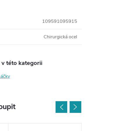
109591095915
Chirurgická ocel
v této kategorii
sáčky
oupit