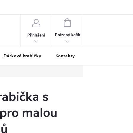
Podmínky ochrany osobních údajů
Odložená platba
Blog
Pé
NÁKUPNÍ
KOŠÍK
Prázdný košík
Přihlášení
Dárkové krabičky
Kontakty
Moje objednávka
abička s
 pro malou
ků