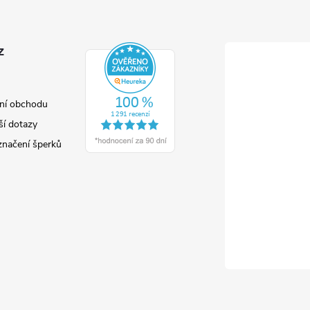
z
ní obchodu
ší dotazy
značení šperků