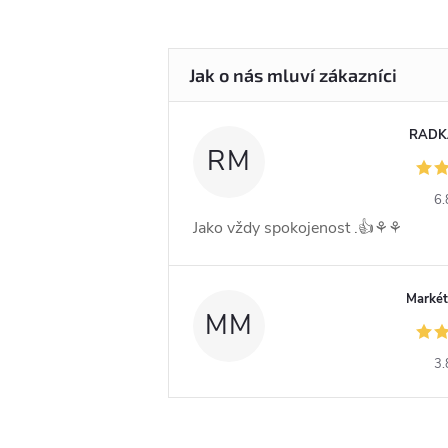
RADK
RM
6.
Jako vždy spokojenost .👍⚘️⚘️
Markét
MM
3.