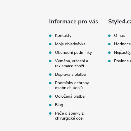
p
a
Informace pro vás
Style4.c
t
Kontakty
O nás
Moje objednávka
Hodnoce
í
Obchodní podmínky
Nejčastěj
Výměna, vrácení a
Povinné 
reklamace zboží
Doprava a platba
Podmínky ochrany
osobních údajů
Odložená platba
Blog
Péče o šperky z
chirurgické oceli