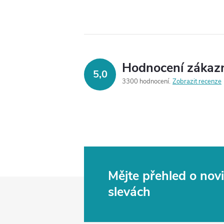
Hodnocení zákaz
5,0
3300 hodnocení
Zobrazit recenze
Mějte přehled o no
Z
slevách
á