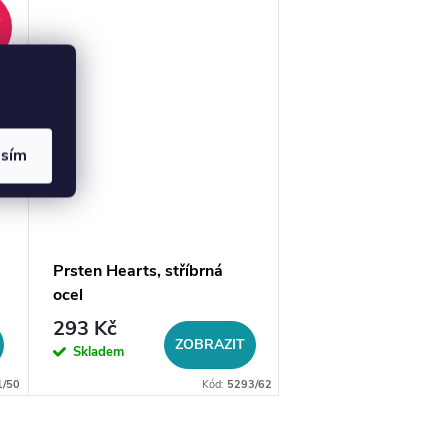
%
asím
Prsten Hearts, stříbrná
Prsten Hearts, zlat
ocel
293 Kč
293 Kč
ZOBRAZIT
ZO
Skladem
Skladem
1/50
Kód:
5293/62