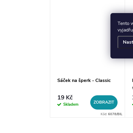
Tento 
vyjadřu
Nast
hvězda Star,
Sáček na šperk - Classic
 ocel
č
19 Kč
ZOBRAZIT
ZOBRAZIT
em
Skladem
Kód:
5353/53
Kód:
6078/BIL