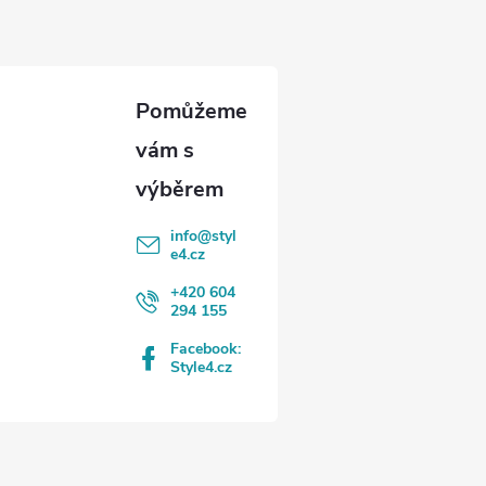
info
@
styl
e4.cz
+420 604
294 155
Facebook:
Style4.cz