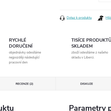
Měrná
cena:
Dotaz k produktu
Hlí
RYCHLÉ
TISÍCE PRODUKT
DORUČENÍ
SKLADEM
objednávky odesíláme
zboží odesíláme z našeho
nejpozději následující
skladu v Liberci.
pracovní den
RECENZE (2)
DISKUZE
uktu
Parametry 