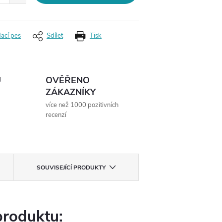
dací pes
Sdílet
Tisk
Ů
OVĚŘENO
ZÁKAZNÍKY
více než 1000 pozitivních
recenzí
SOUVISEJÍCÍ PRODUKTY
produktu: