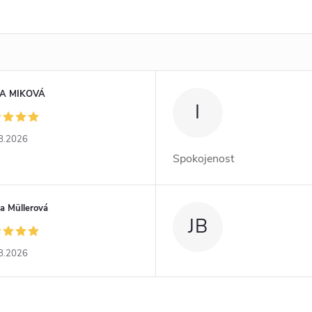
A MIKOVÁ
I
8.2026
Spokojenost
a Müllerová
JB
8.2026