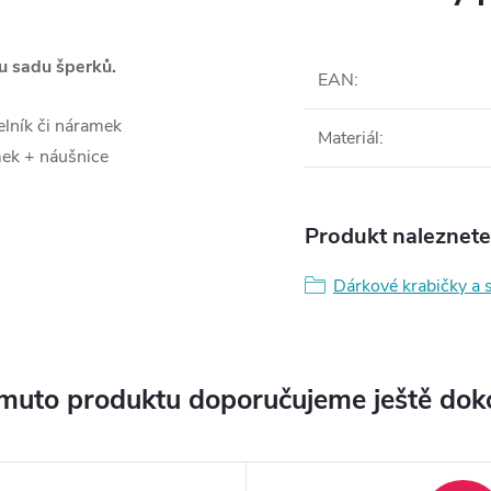
u sadu šperků.
EAN
:
lník či náramek
Materiál
:
mek + náušnice
Produkt naleznete 
Dárkové krabičky a 
muto produktu doporučujeme ještě dok