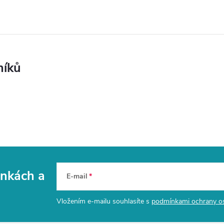
níků
vinkách
a
E-mail
Vložením e-mailu souhlasíte s
podmínkami ochrany o