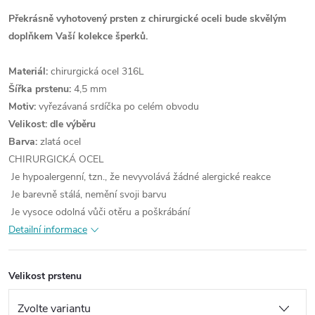
Překrásně vyhotovený prsten z chirurgické oceli bude skvělým
doplňkem Vaší kolekce šperků.
Materiál:
chirurgická ocel 316L
Šířka prstenu:
4,5 mm
Motiv:
vyřezávaná srdíčka po celém obvodu
Velikost: dle výběru
Barva:
zlatá ocel
CHIRURGICKÁ OCEL
Je hypoalergenní, tzn., že nevyvolává žádné alergické reakce
Je barevně stálá, nemění svoji barvu
Je vysoce odolná vůči otěru a poškrábání
Detailní informace
Velikost prstenu