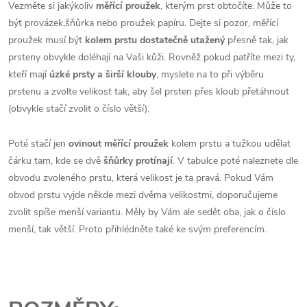
Vezměte si jakýkoliv
měřící proužek
, kterým prst obtočíte. Může to
být provázek,šňůrka nebo proužek papíru. Dejte si pozor, měřící
proužek musí být
kolem prstu dostatečně utažený
přesně tak, jak
prsteny obvykle doléhají na Vaši kůži. Rovněž pokud patříte mezi ty,
kteří mají
úzké prsty a širší klouby
, myslete na to při výběru
prstenu a zvolte velikost tak, aby šel prsten přes kloub přetáhnout
(obvykle stačí zvolit o číslo větší).
Poté stačí jen
ovinout měřící proužek
kolem prstu a tužkou udělat
čárku tam, kde se dvě
šňůrky protínají
. V tabulce poté naleznete dle
obvodu zvoleného prstu, která velikost je ta pravá. Pokud Vám
obvod prstu vyjde někde mezi dvěma velikostmi, doporučujeme
zvolit spíše menší variantu. Měly by Vám ale sedět oba, jak o číslo
menší, tak větší. Proto přihlédněte také ke svým preferencím.