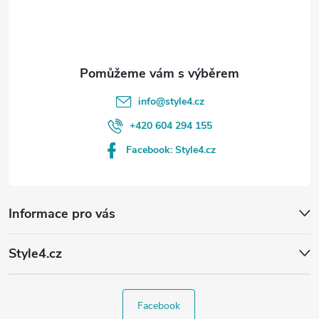
í
info
@
style4.cz
+420 604 294 155
Facebook: Style4.cz
Informace pro vás
Style4.cz
Facebook