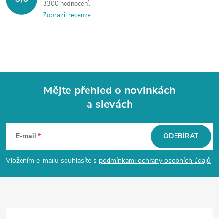
3300 hodnocení
Zobrazit recenze
Mějte přehled o novinkách
a slevách
Z
á
E-mail
ODEBÍRAT
p
Vložením e-mailu souhlasíte s
podmínkami ochrany osobních údajů
a
t