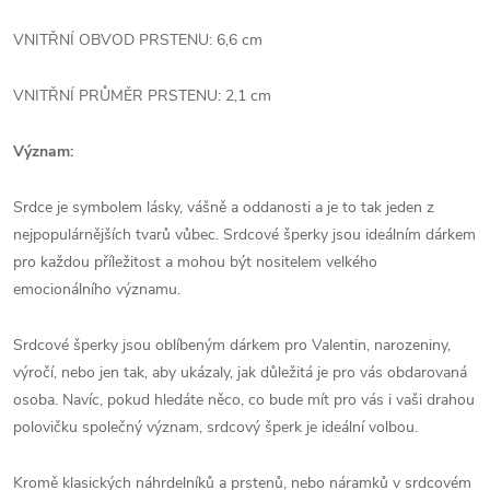
VNITŘNÍ OBVOD PRSTENU: 6,6 cm
VNITŘNÍ PRŮMĚR PRSTENU: 2,1 cm
Význam:
Srdce je symbolem lásky, vášně a oddanosti a je to tak jeden z
nejpopulárnějších tvarů vůbec. Srdcové šperky jsou ideálním dárkem
pro každou příležitost a mohou být nositelem velkého
emocionálního významu.
Srdcové šperky jsou oblíbeným dárkem pro Valentin, narozeniny,
výročí, nebo jen tak, aby ukázaly, jak důležitá je pro vás obdarovaná
osoba. Navíc, pokud hledáte něco, co bude mít pro vás i vaši drahou
polovičku společný význam, srdcový šperk je ideální volbou.
Kromě klasických náhrdelníků a prstenů, nebo náramků v srdcovém