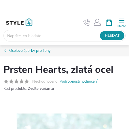
Přejít
na
obsah
NÁKUPNÍ
KOŠÍK
HLEDAT
Ocelové šperky pro ženy
Prsten Hearts, zlatá ocel
Neohodnoceno
Podrobnosti hodnocení
Kód produktu:
Zvolte variantu