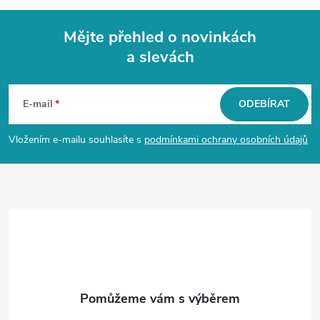
Mějte přehled o novinkách
a slevách
Z
á
E-mail
ODEBÍRAT
p
Vložením e-mailu souhlasíte s
podmínkami ochrany osobních údajů
a
t
í