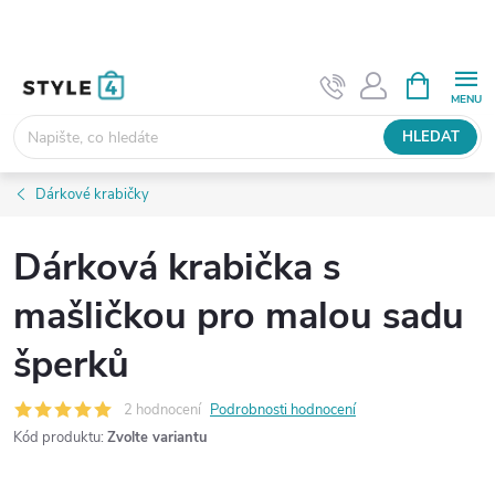
Přejít
na
obsah
NÁKUPNÍ
KOŠÍK
HLEDAT
Dárkové krabičky
Dárková krabička s
mašličkou pro malou sadu
šperků
2 hodnocení
Podrobnosti hodnocení
Kód produktu:
Zvolte variantu