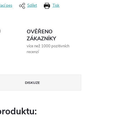
dací pes
Sdílet
Tisk
Ů
OVĚŘENO
ZÁKAZNÍKY
více než 1000 pozitivních
recenzí
DISKUZE
produktu: