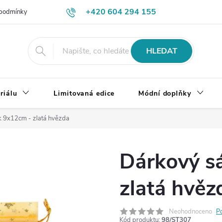
+420 604 294 155
podmínky
Výměna, vrácení a reklamace zboží
Doprava a platba
HLEDAT
riálu
Limitovaná edice
Módní doplňky
 9x12cm - zlatá hvězda
Dárkový s
zlatá hvěz
Neohodnoceno
P
Kód produktu:
98/ST307