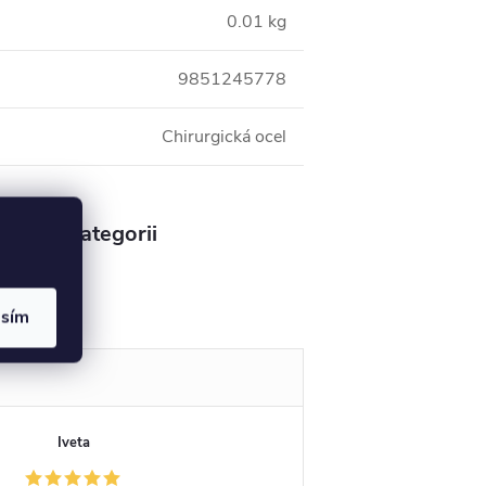
0.01 kg
9851245778
Chirurgická ocel
v této kategorii
sáčky
asím
Iveta