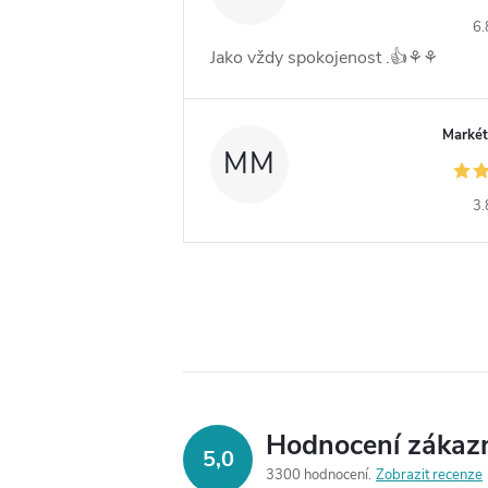
6.
Jako vždy spokojenost .👍⚘️⚘️
Markét
MM
3.
Hodnocení zákaz
5,0
3300 hodnocení
Zobrazit recenze