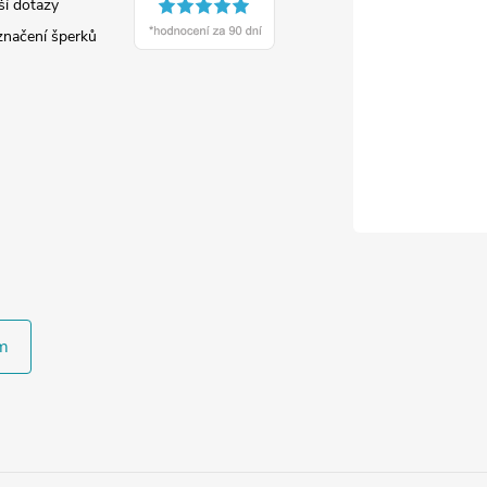
ší dotazy
značení šperků
m