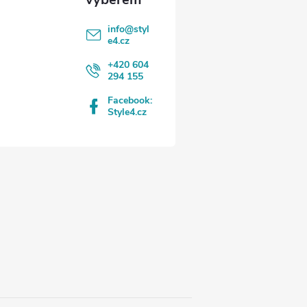
info
@
styl
e4.cz
+420 604
294 155
Facebook:
Style4.cz