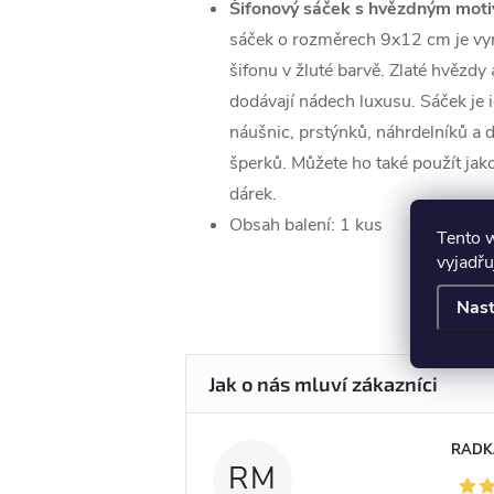
Šifonový sáček s hvězdným mot
sáček o rozměrech 9x12 cm je vyr
šifonu v žluté barvě. Zlaté hvězdy
dodávají nádech luxusu. Sáček je i
náušnic, prstýnků, náhrdelníků a 
šperků. Můžete ho také použít jako
dárek.
Obsah balení: 1 kus
Tento 
vyjadřu
Nast
RADK
RM