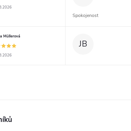
8.2026
Spokojenost
a Müllerová
JB
8.2026
níků