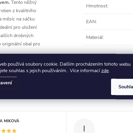
ivem.
Tento něžný
Hmotnost
:
oben z kvalitního
 a měsíc na sáčku
EAN
:
deální pro uložení
dalších drobných
Materiál
:
 originální obal pro
Produkt naleznete 
web používá soubory cookie. Dalším procházením tohoto webu
jete souhlas s jejich používáním.. Více informací
zde
.
Dárkové krabičky a 
avení
Souhl
A MIKOVÁ
I