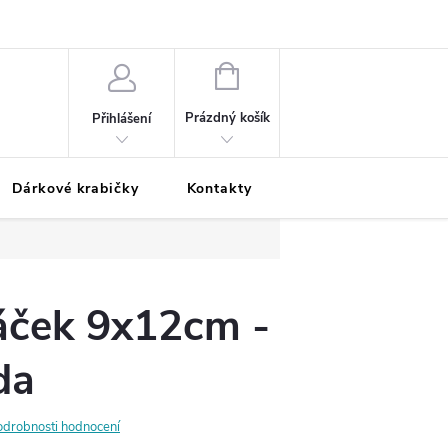
Podmínky ochrany osobních údajů
Odložená platba
Blog
Pé
NÁKUPNÍ
KOŠÍK
Prázdný košík
Přihlášení
Dárkové krabičky
Kontakty
Moje objednávka
áček 9x12cm -
da
odrobnosti hodnocení