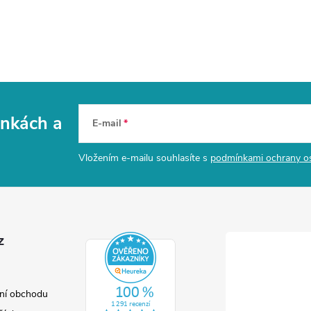
vinkách
a
E-mail
Vložením e-mailu souhlasíte s
podmínkami ochrany o
z
ní obchodu