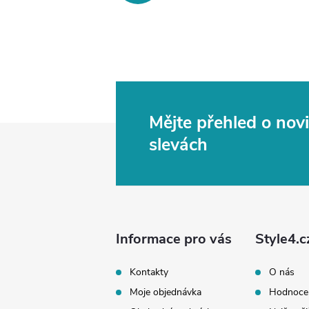
Mějte přehled o no
Z
slevách
á
p
a
Informace pro vás
Style4.c
t
Kontakty
O nás
Moje objednávka
Hodnoce