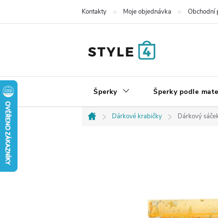
Přejít
Kontakty
Moje objednávka
Obchodní 
na
obsah
Šperky
Šperky podle mate
Dárkové krabičky
Dárkový sáček
Domů