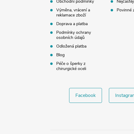
í
Obchodní podmínky
Nejčastěj
Výměna, vrácení a
Povinné 
reklamace zboží
Doprava a platba
Podmínky ochrany
osobních údajů
Odložená platba
Blog
Péče o šperky z
chirurgické oceli
Facebook
Instagra