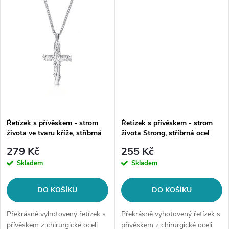
t
ů
mm...
řetízku:...
ů
Řetízek s přívěskem - strom
Řetízek s přívěskem - strom
života ve tvaru kříže, stříbrná
života Strong, stříbrná ocel
ocel
279 Kč
255 Kč
Skladem
Skladem
DO KOŠÍKU
DO KOŠÍKU
Překrásně vyhotovený řetízek s
Překrásně vyhotovený řetízek s
přívěskem z chirurgické oceli
přívěskem z chirurgické oceli