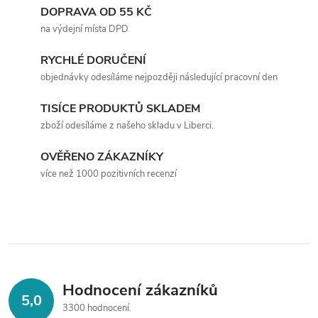
d
á
DOPRAVA OD 55 KČ
a
n
na výdejní místa DPD
k
c
RYCHLÉ DORUČENÍ
o
objednávky odesíláme nejpozději následující pracovní den
í
v
á
TISÍCE PRODUKTŮ SKLADEM
p
zboží odesíláme z našeho skladu v Liberci.
n
r
í
OVĚŘENO ZÁKAZNÍKY
v
více než 1000 pozitivních recenzí
k
y
v
ý
Hodnocení zákazníků
5,0
3300 hodnocení