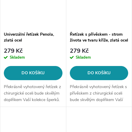
Univerzální řetízek Penola,
Řetízek s přívěskem - strom
zlatá ocel
života ve tvaru kříže, zlatá ocel
279 Kč
279 Kč
Skladem
Skladem
DO KOŠÍKU
DO KOŠÍKU
Překrásně vyhotovený řetízek z
Překrásně vyhotovený řetízek s
chirurgické oceli bude skvělým
přívěskem z chirurgické oceli
doplňkem Vaší kolekce šperků.
bude skvělým doplňkem Vaší
Materiál: chirurgická ocel 316L
kolekce šperků. Materiál:
Délka řetízku: 37 cm + 5 cm
chirurgická ocel 316L Délka
(+/1 cm) Šíře řetízku: 4...
řetízku: cca 60 cm Šíře
řetízku:...