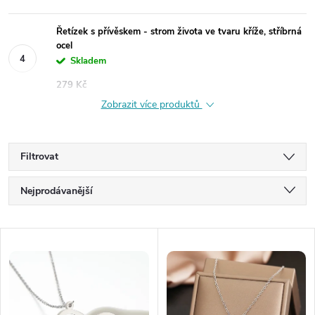
Řetízek s přívěskem - strom života ve tvaru kříže, stříbrná
ocel
Skladem
279 Kč
Zobrazit více produktů
Filtrovat
Ř
Nejprodávanější
a
Nejlevnější
V
Nejdražší
z
ý
Abecedně
e
p