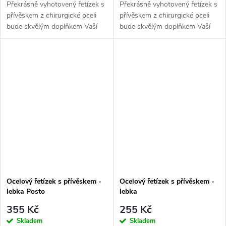
Překrásně vyhotovený řetízek s
Překrásně vyhotovený řetízek s
přívěskem z chirurgické oceli
přívěskem z chirurgické oceli
bude skvělým doplňkem Vaší
bude skvělým doplňkem Vaší
kolekce šperků. Materiál:
kolekce šperků.Barva: stříbrná
chirurgická ocel 316L Délka
ocelPřívěsek - znamení
řetízku: 50 cm Šíře...
zvěrokruhu - STŘELECDatum:
23.11. -...
Ocelový řetízek s přívěskem -
Ocelový řetízek s přívěskem -
lebka Posto
lebka
355 Kč
255 Kč
Skladem
Skladem