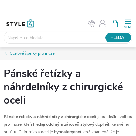
Přejít
na
obsah
NÁKUPNÍ
KOŠÍK
HLEDAT
Ocelové šperky pro muže
Pánské řetízky a
náhrdelníky z chirurgické
oceli
Pánské řetízky a náhrdelníky z chirurgické oceli
jsou ideální volbou
pro muže, kteří hledají
odolný a zároveň stylový
doplněk ke svému
outfitu. Chirurgická ocel je
hypoalergenní
, což znamená, že je