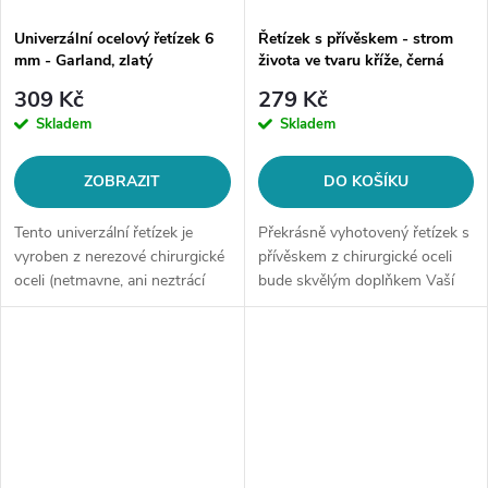
Univerzální ocelový řetízek 6
Řetízek s přívěskem - strom
mm - Garland, zlatý
života ve tvaru kříže, černá
ocel
309 Kč
279 Kč
Skladem
Skladem
ZOBRAZIT
DO KOŠÍKU
Tento univerzální řetízek je
Překrásně vyhotovený řetízek s
vyroben z nerezové chirurgické
přívěskem z chirurgické oceli
oceli (netmavne, ani neztrácí
bude skvělým doplňkem Vaší
barvu).Šířka: cca 6 mm Délka:
kolekce šperků. Materiál:
dle Vašeho výběru (tolerance
chirurgická ocel 316L Délka
+/- 1 cm) Barva: zlatá ocel
řetízku: cca 60 cm Šíře
řetízku:...