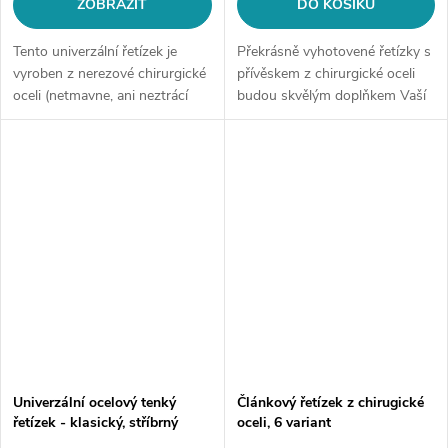
ZOBRAZIT
DO KOŠÍKU
Tento univerzální řetízek je
Překrásně vyhotovené řetízky s
vyroben z nerezové chirurgické
přívěskem z chirurgické oceli
oceli (netmavne, ani neztrácí
budou skvělým doplňkem Vaší
barvu).Šířka: cca 6 mm Délka:
kolekce šperků.Balení obsahuje:
dle Vašeho výběru Barva:
2x řetízek s přívěskem. Materiál:
stříbrná ocel
chirurgická ocel 316L...
Univerzální ocelový tenký
Článkový řetízek z chirugické
řetízek - klasický, stříbrný
oceli, 6 variant