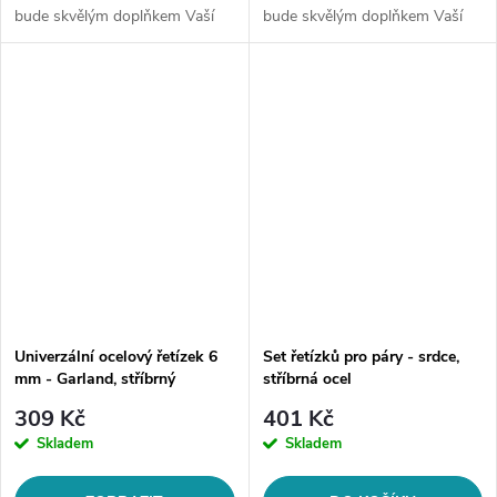
bude skvělým doplňkem Vaší
bude skvělým doplňkem Vaší
kolekce šperků. Materiál:
kolekce šperků. Materiál:
chirurgická ocel 316L Délka
chirurgická ocel 316L Délka
řetízku: cca 60 cm Šíře
řetízku: nastavitelná 45 cm +...
řetízku:...
Univerzální ocelový řetízek 6
Set řetízků pro páry - srdce,
mm - Garland, stříbrný
stříbrná ocel
309 Kč
401 Kč
Skladem
Skladem