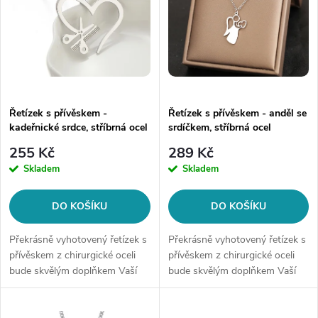
n
i
í
s
p
p
Řetízek s přívěskem -
Řetízek s přívěskem - anděl se
r
kadeřnické srdce, stříbrná ocel
srdíčkem, stříbrná ocel
r
o
255 Kč
289 Kč
o
Skladem
Skladem
d
d
DO KOŠÍKU
DO KOŠÍKU
u
u
Překrásně vyhotovený řetízek s
Překrásně vyhotovený řetízek s
k
přívěskem z chirurgické oceli
přívěskem z chirurgické oceli
bude skvělým doplňkem Vaší
bude skvělým doplňkem Vaší
k
kolekce šperků. Materiál:
kolekce šperků. Materiál:
t
chirurgická ocel 316L Délka
chirurgická ocel 316L Délka
řetízku: 45 cm Šíře řetízku: 0,9
řetízku: 45 cm + 5 cm Šíře