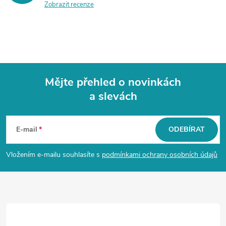
p
Zobrazit recenze
i
s
u
Mějte přehled o novinkách
a slevách
Z
á
E-mail
ODEBÍRAT
p
Vložením e-mailu souhlasíte s
podmínkami ochrany osobních údajů
a
t