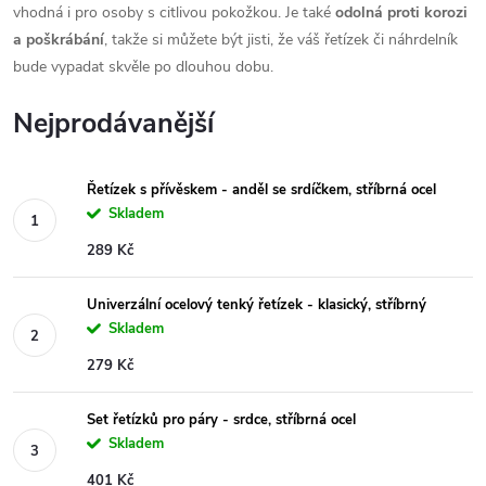
vhodná i pro osoby s citlivou pokožkou. Je také
odolná proti korozi
a poškrábání
, takže si můžete být jisti, že váš řetízek či náhrdelník
bude vypadat skvěle po dlouhou dobu.
Nejprodávanější
Řetízek s přívěskem - anděl se srdíčkem, stříbrná ocel
Skladem
289 Kč
Univerzální ocelový tenký řetízek - klasický, stříbrný
Skladem
279 Kč
Set řetízků pro páry - srdce, stříbrná ocel
Skladem
401 Kč