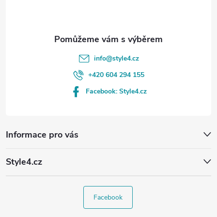
í
info
@
style4.cz
+420 604 294 155
Facebook: Style4.cz
Informace pro vás
Style4.cz
Facebook