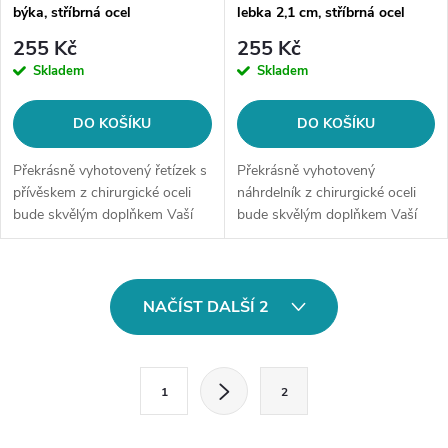
býka, stříbrná ocel
lebka 2,1 cm, stříbrná ocel
255 Kč
255 Kč
Skladem
Skladem
DO KOŠÍKU
DO KOŠÍKU
Překrásně vyhotovený řetízek s
Překrásně vyhotovený
přívěskem z chirurgické oceli
náhrdelník z chirurgické oceli
bude skvělým doplňkem Vaší
bude skvělým doplňkem Vaší
kolekce šperků. Materiál:
kolekce šperků. Materiál:
chirurgická ocel 316L Délka
chirurgická ocel 316LDélka
řetízku: 45 cm + 5 cm =...
řetízku: délka cca 45 cm (+/- 1
O
cm) + 5...
NAČÍST DALŠÍ 2
v
l
S
1
2
t
á
r