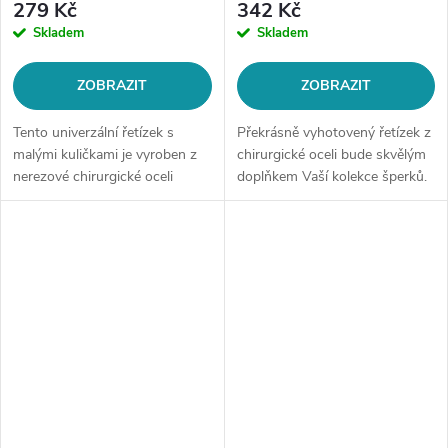
279 Kč
342 Kč
Skladem
Skladem
ZOBRAZIT
ZOBRAZIT
Tento univerzální řetízek s
Překrásně vyhotovený řetízek z
malými kuličkami je vyroben z
chirurgické oceli bude skvělým
nerezové chirurgické oceli
doplňkem Vaší kolekce šperků.
(netmavne, ani neztrácí
Materiál: chirurgická ocel 316L
barvu).Délka dle Vašeho výběru
Délka řetízku: 45 cm Šíře
Barva: stříbrná
řetízku: 2,8...