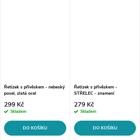
2x řetízek s přívěskem. Materiál:
chirurgická ocel 316L Délka
chirurgická ocel 316L...
řetízku: 45 cm + 5 cm Šíře
řetízku:...
Řetízek s přívěskem - nebeský
Řetízek s přívěskem -
posel, zlatá ocel
STŘELEC - znamení
zvěrokruhu, stříbrná ocel
299 Kč
279 Kč
Skladem
Skladem
DO KOŠÍKU
DO KOŠÍKU