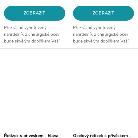
ZOBRAZIT
ZOBRAZIT
Překrásně vyhotovený
Překrásně vyhotovený
náhrdelník z chirurgické oceli
náhrdelník z chirurgické oceli
bude skvělým doplňkem Vaší
bude skvělým doplňkem Vaší
kolekce šperků. Materiál:
kolekce šperků. Materiál:
chirurgická ocel 316LDélka
chirurgická ocel 316LDélka
řetízku: délka cca 45 cm (+/- 1...
řetízku: délka cca 45 cm (+/- 1...
Řetízek s přívěskem - hlava
Ocelový řetízek s přívěskem -