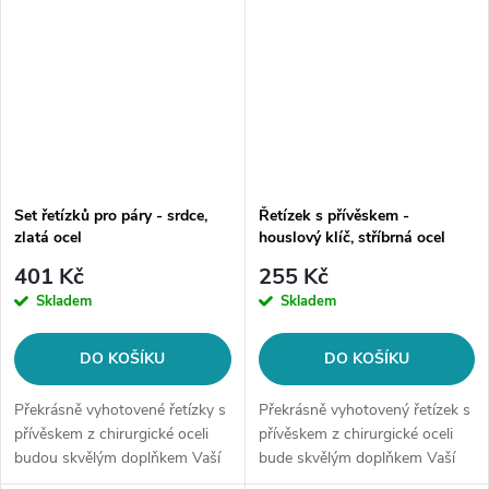
Set řetízků pro páry - srdce,
Řetízek s přívěskem -
zlatá ocel
houslový klíč, stříbrná ocel
401 Kč
255 Kč
Skladem
Skladem
DO KOŠÍKU
DO KOŠÍKU
Překrásně vyhotovené řetízky s
Překrásně vyhotovený řetízek s
přívěskem z chirurgické oceli
přívěskem z chirurgické oceli
budou skvělým doplňkem Vaší
bude skvělým doplňkem Vaší
kolekce šperků.Balení obsahuje:
kolekce šperků. Materiál: