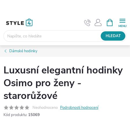
Přejít
na
obsah
NÁKUPNÍ
KOŠÍK
HLEDAT
Dámské hodinky
Luxusní elegantní hodinky
Osimo pro ženy -
starorůžové
Neohodnoceno
Podrobnosti hodnocení
Kód produktu:
15069