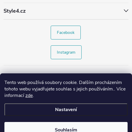
Style4.cz
Facebook
Instagram
Tento web používá soubory cookie. Dalším procházením
tohoto webu vyjadřujete souhlas s jejich používáním.. Více
informací
zde
.
Nastavení
Copyright 2026
Style4.cz
. Všechna práva vyhrazena.
Souhlasím