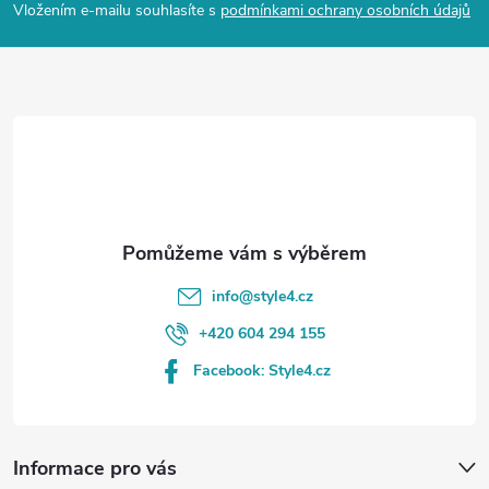
p
Vložením e-mailu souhlasíte s
podmínkami ochrany osobních údajů
a
t
í
info
@
style4.cz
+420 604 294 155
Facebook: Style4.cz
Informace pro vás