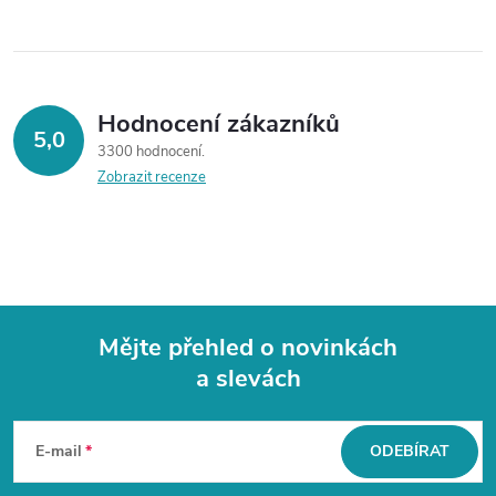
Hodnocení zákazníků
5,0
3300 hodnocení
Zobrazit recenze
Mějte přehled o novinkách
a slevách
Z
á
E-mail
ODEBÍRAT