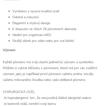
Vyrobeno z vysoce kvalitní oceli
Odolné a robustní
Elegantní a stylový design
K dispozici ve všech 26 písmenech abecedy
Ideální pro organizaci klíčů
Skvělý dárek pro sebe nebo pro své blízké
Význam:
Každé písmeno má svůj vlastní jedinečný význam a symboliku.
Můžete si vybrat klíčenku s písmenem, které má pro vás zvláštní
význam, jako je například první písmeno vašeho jména, iniciály
vašeho milovaného člověka nebo vaše oblíbené písmeno.
CHIRURGICKÁ OCEL
Je hypoalergenní, tzn., že nevyvolává žádné alergické reakce
Je barevně stálá, nemění svoji barvu