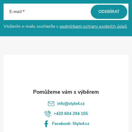
á
E-mail
ODEBÍRAT
p
Vložením e-mailu souhlasíte s
podmínkami ochrany osobních údajů
a
t
í
info
@
style4.cz
+420 604 294 155
Facebook: Style4.cz