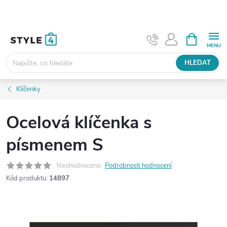
Přejít
na
obsah
NÁKUPNÍ
KOŠÍK
HLEDAT
Klíčenky
Ocelová klíčenka s
písmenem S
Neohodnoceno
Podrobnosti hodnocení
Kód produktu:
14897