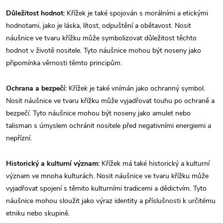
Důležitost hodnot:
Křížek je také spojován s morálními a etickými
hodnotami, jako je láska, lítost, odpuštění a obětavost. Nosit
náušnice ve tvaru křížku může symbolizovat důležitost těchto
hodnot v životě nositele. Tyto náušnice mohou být noseny jako
připomínka věrnosti těmto principům.
Ochrana a bezpečí:
Křížek je také vnímán jako ochranný symbol.
Nosit náušnice ve tvaru křížku může vyjadřovat touhu po ochraně a
bezpečí. Tyto náušnice mohou být noseny jako amulet nebo
talisman s úmyslem ochránit nositele před negativními energiemi a
nepřízní.
Historický a kulturní význam:
Křížek má také historický a kulturní
význam ve mnoha kulturách. Nosit náušnice ve tvaru křížku může
vyjadřovat spojení s těmito kulturními tradicemi a dědictvím. Tyto
náušnice mohou sloužit jako výraz identity a příslušnosti k určitému
etniku nebo skupině.