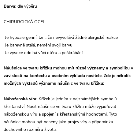
Barva:
dle výběru
CHIRURGICKÁ OCEL
Je hypoalergenní, tzn., že nevyvolává žádné alergické reakce
Je barevně stálá, nemění svoji barvu
Je vysoce odolná vůči otěru a poškrábání
Náušnice ve tvaru křížku mohou mít různé významy a symboliku v
závislosti na kontextu a osobním výkladu nositele. Zde je několik
možných výkladů významu náušnic ve tvaru křížku:
Náboženská víra:
Křížek je jedním z nejznámějších symbolů
křesťanství. Nosit náušnice ve tvaru křížku může vyjadřovat
náboženskou víru a spojení s křesťanskými hodnotami. Tyto
náušnice mohou být noseny jako projev víry a připomínka
duchovního rozměru života.