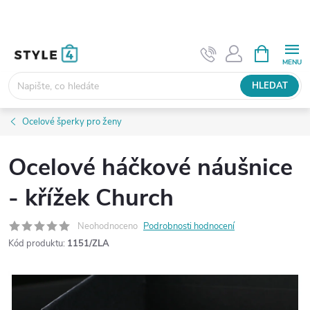
Přejít
na
obsah
NÁKUPNÍ
KOŠÍK
HLEDAT
Ocelové šperky pro ženy
Ocelové háčkové náušnice
- křížek Church
Neohodnoceno
Podrobnosti hodnocení
Kód produktu:
1151/ZLA