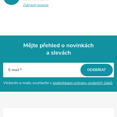
Zobrazit recenze
Mějte přehled o novinkách
a slevách
Z
á
E-mail
ODEBÍRAT
p
Vložením e-mailu souhlasíte s
podmínkami ochrany osobních údajů
a
t