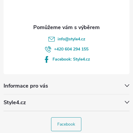
í
info
@
style4.cz
+420 604 294 155
Facebook: Style4.cz
Informace pro vás
Style4.cz
Facebook