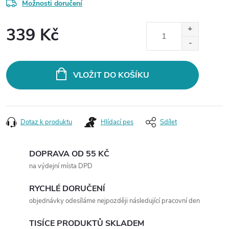
Možnosti doručení
339 Kč
Měrná
cena:
VLOŽIT DO KOŠÍKU
Dotaz k produktu
Hlídací pes
Sdílet
DOPRAVA OD 55 KČ
na výdejní místa DPD
RYCHLÉ DORUČENÍ
objednávky odesíláme nejpozději následující pracovní den
TISÍCE PRODUKTŮ SKLADEM