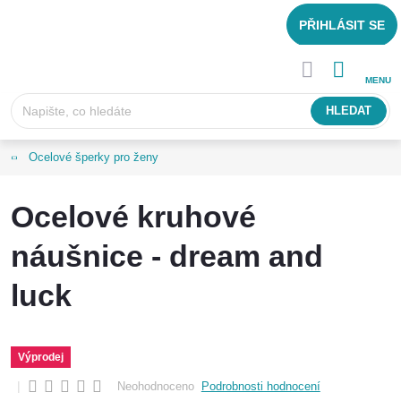
Přejít
PŘIHLÁSIT SE
na
obsah
NÁKUPNÍ
KOŠÍK
HLEDAT
Ocelové šperky pro ženy
Ocelové kruhové
náušnice - dream and
luck
Výprodej
Neohodnoceno
Podrobnosti hodnocení