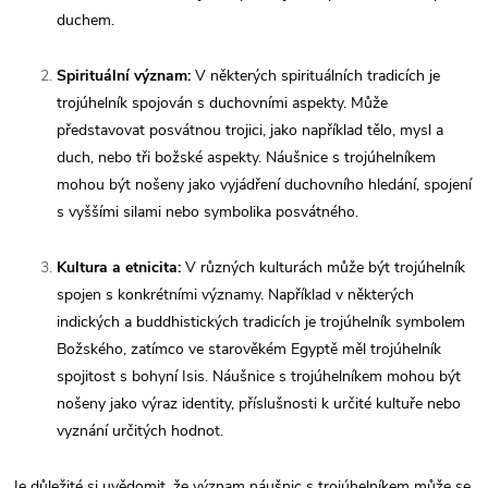
duchem.
Spirituální význam:
V některých spirituálních tradicích je
trojúhelník spojován s duchovními aspekty. Může
představovat posvátnou trojici, jako například tělo, mysl a
duch, nebo tři božské aspekty. Náušnice s trojúhelníkem
mohou být nošeny jako vyjádření duchovního hledání, spojení
s vyššími silami nebo symbolika posvátného.
Kultura a etnicita:
V různých kulturách může být trojúhelník
spojen s konkrétními významy. Například v některých
indických a buddhistických tradicích je trojúhelník symbolem
Božského, zatímco ve starověkém Egyptě měl trojúhelník
spojitost s bohyní Isis. Náušnice s trojúhelníkem mohou být
nošeny jako výraz identity, příslušnosti k určité kultuře nebo
vyznání určitých hodnot.
Je důležité si uvědomit, že význam náušnic s trojúhelníkem může se