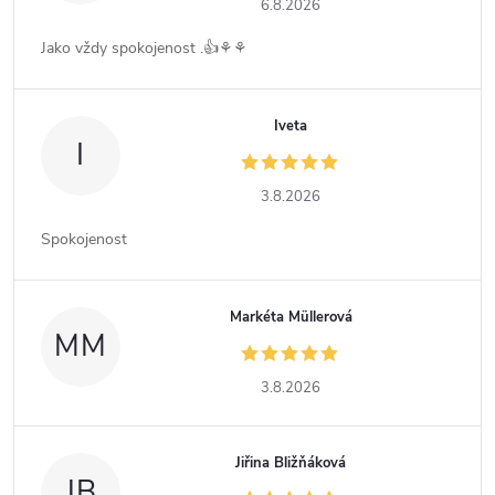
6.8.2026
Jako vždy spokojenost .👍⚘️⚘️
Iveta
I
3.8.2026
Spokojenost
Markéta Müllerová
MM
3.8.2026
Jiřina Bližňáková
JB