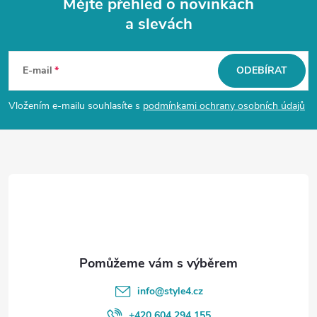
Mějte přehled o novinkách
a slevách
Z
á
E-mail
ODEBÍRAT
p
Vložením e-mailu souhlasíte s
podmínkami ochrany osobních údajů
a
t
í
info
@
style4.cz
+420 604 294 155