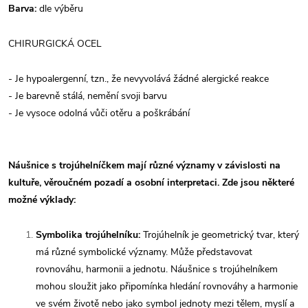
Barva:
dle výběru
CHIRURGICKÁ OCEL
- Je hypoalergenní, tzn., že nevyvolává žádné alergické reakce
- Je barevně stálá, nemění svoji barvu
- Je vysoce odolná vůči otěru a poškrábání
Náušnice s trojúhelníčkem mají různé významy v závislosti na
kultuře, věroučném pozadí a osobní interpretaci. Zde jsou některé
možné výklady:
Symbolika trojúhelníku:
Trojúhelník je geometrický tvar, který
má různé symbolické významy. Může představovat
rovnováhu, harmonii a jednotu. Náušnice s trojúhelníkem
mohou sloužit jako připomínka hledání rovnováhy a harmonie
ve svém životě nebo jako symbol jednoty mezi tělem, myslí a