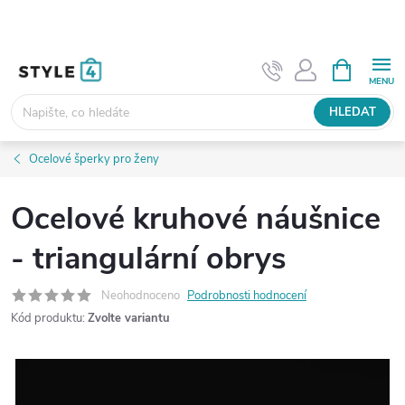
Přejít
na
obsah
NÁKUPNÍ
KOŠÍK
HLEDAT
Ocelové šperky pro ženy
Ocelové kruhové náušnice
- triangulární obrys
Neohodnoceno
Podrobnosti hodnocení
Kód produktu:
Zvolte variantu