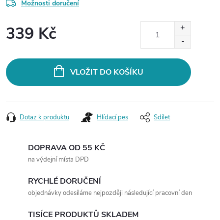
Možnosti doručení
339 Kč
Měrná
cena:
VLOŽIT DO KOŠÍKU
Dotaz k produktu
Hlídací pes
Sdílet
DOPRAVA OD 55 KČ
na výdejní místa DPD
RYCHLÉ DORUČENÍ
objednávky odesíláme nejpozději následující pracovní den
TISÍCE PRODUKTŮ SKLADEM