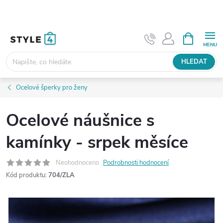
Přejít
na
obsah
NÁKUPNÍ
KOŠÍK
HLEDAT
Ocelové šperky pro ženy
Ocelové náušnice s
kamínky - srpek měsíce
Neohodnoceno
Podrobnosti hodnocení
Kód produktu:
704/ZLA