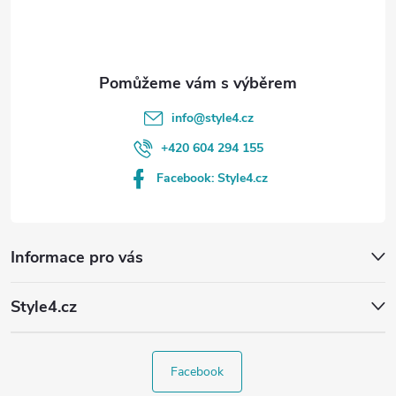
í
info
@
style4.cz
+420 604 294 155
Facebook: Style4.cz
Informace pro vás
Style4.cz
Facebook