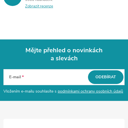
Zobrazit recenze
Mějte přehled o novinkách
a slevách
Z
á
E-mail
ODEBÍRAT
p
Vložením e-mailu souhlasíte s
podmínkami ochrany osobních údajů
a
t