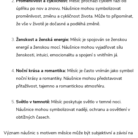
Proměnlivost a cykličnost:
Měsíc prochází cyklem fází od
úplňku po nov a znovu. Náušnice mohou symbolizovat
proměnlivost, změnu a cykličnost života. Může to připomínat,
že vše v životě je dočasné a podléhá změně.
Ženskost a ženská energie:
Měsíc je spojován se ženskou
energií a ženskou mocí. Náušnice mohou vyjadřovat sílu
ženskosti, intuici, emocionalitu a spojení s vnitřním já.
Noční krása a romantika:
Měsíc je často vnímán jako symbol
noční krásy a romantiky. Náušnice mohou představovat
přitažlivost, tajemno a romantickou atmosféru.
Světlo v temnotě:
Měsíc poskytuje světlo v temné noci.
Náušnice mohou symbolizovat naději, ochranu a osvětlení v
obtížných časech.
Význam náušnic s motivem měsíce může být subjektivní a závisí na