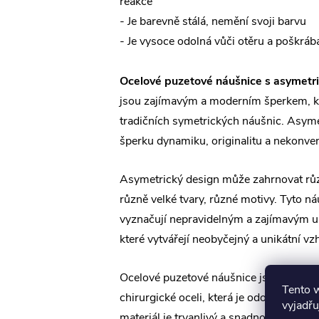
reakce
- Je barevně stálá, nemění svoji barvu
- Je vysoce odolná vůči otěru a poškráb
Ocelové puzetové náušnice s asymet
jsou zajímavým a moderním šperkem, kt
tradičních symetrických náušnic. Asyme
šperku dynamiku, originalitu a nekonve
Asymetrický design může zahrnovat růz
různě velké tvary, různé motivy. Tyto ná
vyznačují nepravidelným a zajímavým 
které vytvářejí neobyčejný a unikátní vz
Ocelové puzetové náušnice jsou obvykl
Tento 
chirurgické oceli, která je odolná a hyp
vyjadřu
materiál je trvanlivý a snadno se udržu