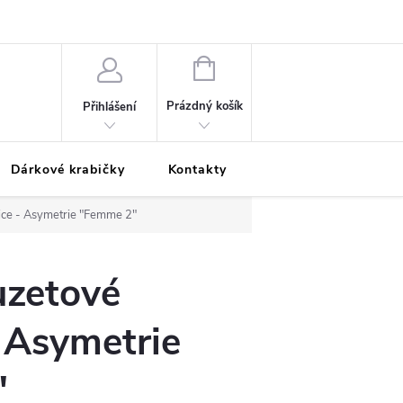
Podmínky ochrany osobních údajů
Odložená platba
Blog
Pé
NÁKUPNÍ
KOŠÍK
Prázdný košík
Přihlášení
Dárkové krabičky
Kontakty
Moje objednávka
ice - Asymetrie "Femme 2"
uzetové
 Asymetrie
"