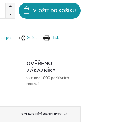
VLOŽIT DO KOŠÍKU
dací pes
Sdílet
Tisk
Ů
OVĚŘENO
ZÁKAZNÍKY
více než 1000 pozitivních
recenzí
SOUVISEJÍCÍ PRODUKTY