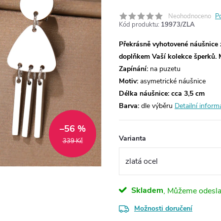
Neohodnoceno
P
Kód produktu:
19973/ZLA
Překrásně vyhotovené náušnice 
doplňkem Vaší kolekce šperků.
Zapínání:
na puzetu
Motiv:
asymetrické náušnice
Délka náušnice: cca 3,5 cm
Barva:
dle výběru
Detailní inform
–56 %
Varianta
339 Kč
Skladem
Možnosti doručení