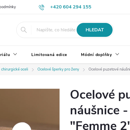
+420 604 294 155
podmínky
Výměna, vrácení a reklamace zboží
Doprava a platba
HLEDAT
riálu
Limitovaná edice
Módní doplňky
 chirurgické oceli
Ocelové šperky pro ženy
Ocelové puzetové náušn
Ocelové p
náušnice -
"Femme 2