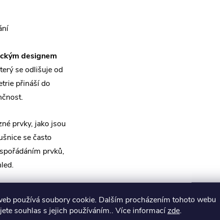
ání
rickým designem
erý se odlišuje od
trie přináší do
nčnost.
né prvky, jako jsou
ušnice se často
uspořádáním prvků,
hled.
e vyrobeny z
web používá soubory cookie. Dalším procházením tohoto webu
oalergenní. Tento
jete souhlas s jejich používáním.. Více informací
zde
.
je. Kombinace