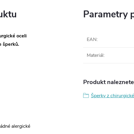
uktu
Parametry 
rgické oceli
EAN
:
 šperků.
Materiál
:
Produkt naleznete 
Šperky z chirurgické
žádné alergické