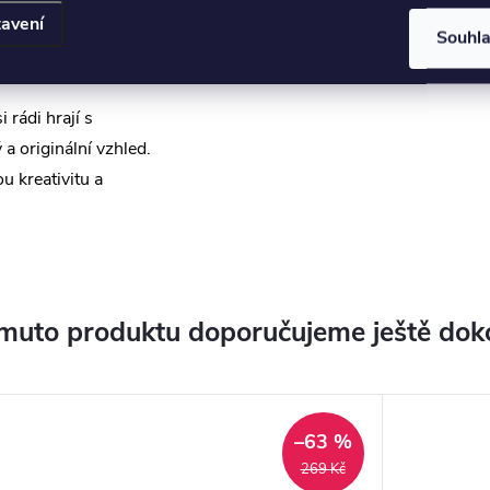
avení
do náušnic moderní
Souhl
 rádi hrají s
 a originální vzhled.
u kreativitu a
muto produktu doporučujeme ještě dok
–63 %
269 Kč