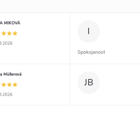
A MIKOVÁ
I
8.2026
Spokojenost
a Müllerová
JB
8.2026