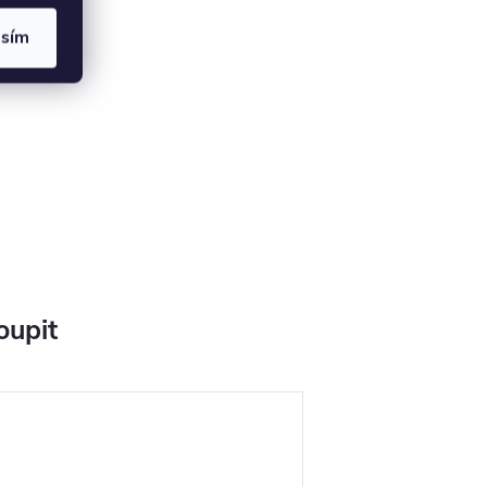
asím
oupit