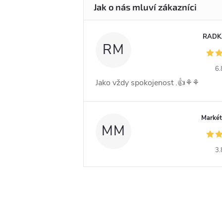
RADK
RM
6.
Jako vždy spokojenost .👍⚘️⚘️
Markét
MM
3.