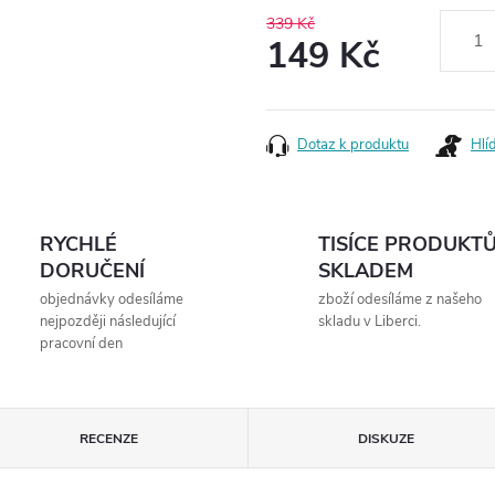
339 Kč
149 Kč
Měrná
cena:
Dotaz k produktu
Hlí
RYCHLÉ
TISÍCE PRODUKT
DORUČENÍ
SKLADEM
objednávky odesíláme
zboží odesíláme z našeho
nejpozději následující
skladu v Liberci.
pracovní den
RECENZE
DISKUZE