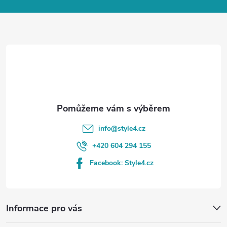
a
t
í
info
@
style4.cz
+420 604 294 155
Facebook: Style4.cz
Informace pro vás