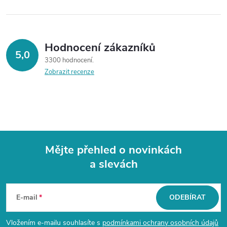
Hodnocení zákazníků
5,0
3300 hodnocení
Zobrazit recenze
Mějte přehled o novinkách
a slevách
Z
á
E-mail
ODEBÍRAT
p
Vložením e-mailu souhlasíte s
podmínkami ochrany osobních údajů