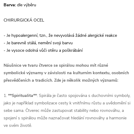
Barva:
dle výběru
CHIRURGICKÁ OCEL
- Je hypoalergenní, tzn., že nevyvolává žádné alergické reakce
- Je barevně stálá, nemění svoji barvu
- Je vysoce odolná vůči otěru a poškrábání
Náušnice ve tvaru čtverce se spirálou mohou mít různé
symbolické významy v závislosti na kulturním kontextu, osobních
přesvědčeních a tradicích. Zde je několik možných významů:
1.
**Spiritualita**
: Spirála je často spojována s duchovními symboly,
jako je například symbolizace cesty k vnitřnímu růstu a uvědomění si
sebe sama. Čtverec může zastupovat stability nebo rovnováhu, a
spojení s spirálou může naznačovat hledání rovnováhy a harmonie
ve svém životě.