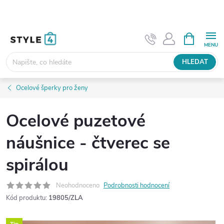
Přejít
na
obsah
NÁKUPNÍ
KOŠÍK
HLEDAT
Ocelové šperky pro ženy
Ocelové puzetové
náušnice - čtverec se
spirálou
Neohodnoceno
Podrobnosti hodnocení
Kód produktu:
19805/ZLA
Tip