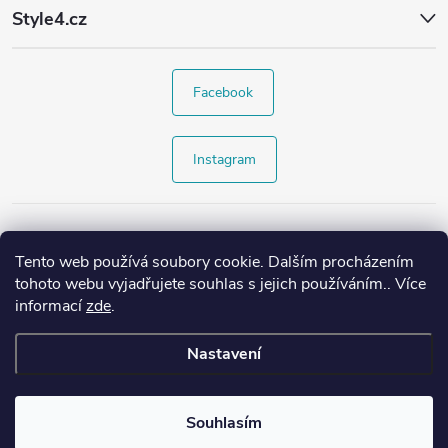
Style4.cz
Facebook
Instagram
Tento web používá soubory cookie. Dalším procházením
tohoto webu vyjadřujete souhlas s jejich používáním.. Více
informací
zde
.
Nastavení
Copyright 2026
Style4.cz
. Všechna práva vyhrazena.
Souhlasím
Vytvořil Shoptet