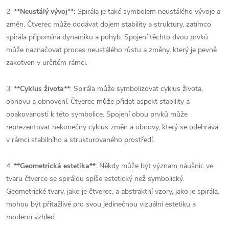
2.
**Neustálý vývoj**
: Spirála je také symbolem neustálého vývoje a
změn. Čtverec může dodávat dojem stability a struktury, zatímco
spirála připomíná dynamiku a pohyb. Spojení těchto dvou prvků
může naznačovat proces neustálého růstu a změny, který je pevně
zakotven v určitém rámci.
3.
**Cyklus života**
: Spirála může symbolizovat cyklus života,
obnovu a obnovení. Čtverec může přidat aspekt stability a
opakovanosti k této symbolice. Spojení obou prvků může
reprezentovat nekonečný cyklus změn a obnovy, který se odehrává
v rámci stabilního a strukturovaného prostředí.
4.
**Geometrická estetika**
: Někdy může být význam náušnic ve
tvaru čtverce se spirálou spíše estetický než symbolický.
Geometrické tvary, jako je čtverec, a abstraktní vzory, jako je spirála,
mohou být přitažlivé pro svou jedinečnou vizuální estetiku a
moderní vzhled.