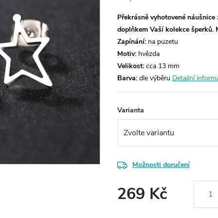
Překrásně vyhotovené náušnice 
doplňkem Vaší kolekce šperků.
Zapínání:
na puzetu
Motiv:
hvězda
Velikost:
cca 13 mm
Barva:
dle výběru
Detailní inform
Varianta
Možnosti doručení
269 Kč
Měrná