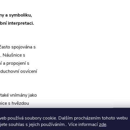
my a symboliku,
bní interpretaci.
často spojována s
 Náušnice s
 a propojení s
 duchovní osvícení
také vnímány jako
nice s hvězdou
který zdůrazňuje
web používá soubory cookie. Dalším procházením tohoto webu
ání pozornosti.
jete souhlas s jejich používáním.. Více informací
zde
.