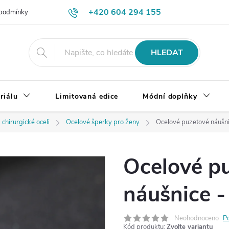
+420 604 294 155
podmínky
Výměna, vrácení a reklamace zboží
Doprava a platba
HLEDAT
riálu
Limitovaná edice
Módní doplňky
 chirurgické oceli
Ocelové šperky pro ženy
Ocelové puzetové náušn
Ocelové p
náušnice 
Neohodnoceno
P
Kód produktu:
Zvolte variantu