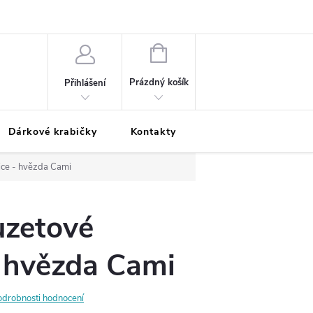
Podmínky ochrany osobních údajů
Odložená platba
Blog
Pé
NÁKUPNÍ
KOŠÍK
Prázdný košík
Přihlášení
Dárkové krabičky
Kontakty
Moje objednávka
ice - hvězda Cami
uzetové
- hvězda Cami
odrobnosti hodnocení