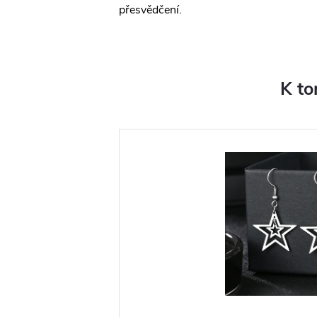
přesvědčení.
K to