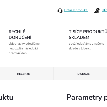
cena:
Dotaz k produktu
Hlí
RYCHLÉ
TISÍCE PRODUKT
DORUČENÍ
SKLADEM
objednávky odesíláme
zboží odesíláme z našeho
nejpozději následující
skladu v Liberci.
pracovní den
RECENZE
DISKUZE
uktu
Parametry 