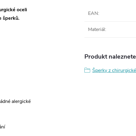
rgické oceli
EAN
:
 šperků.
Materiál
:
Produkt naleznete 
Šperky z chirurgické
žádné alergické
ání