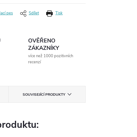
dací pes
Sdílet
Tisk
Ů
OVĚŘENO
ZÁKAZNÍKY
více než 1000 pozitivních
recenzí
SOUVISEJÍCÍ PRODUKTY
produktu: