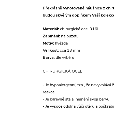
Překrásně vyhotovené náušnice z chiru
budou skvělým doplňkem Vaší kolekce
Materiál:
chirurgická ocel 316L
Zapínání:
na puzetu
Motiv:
hvězda
Velikost:
cca 13 mm
Barva:
dle výběru
CHIRURGICKÁ OCEL
- Je hypoalergenní, tzn., že nevyvolává 
reakce
- Je barevně stálá, nemění svoji barvu
- Je vysoce odolná vůči otěru a poškráb