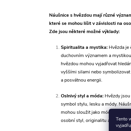
Náušnice s hvězdou mají různé význa
které se mohou lišit v závislosti na oso
Zde jsou některé možné výklady:
Spiritualita a mystika:
Hvězda je 
duchovním významem a mystikou.
hvězdou mohou vyjadřovat hledání
vyššími silami nebo symbolizovat
a posvátnou energii.
Oslnivý styl a móda:
Hvězdy jsou 
symbol stylu, lesku a módy. Náuš
mohou sloužit jako módní výraz, 
Tento 
osobní styl, originalitu a přitahov
vyjadřu