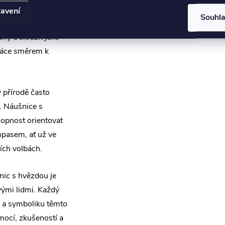
 být vnímány jako
avení
Souhl
nice s hvězdou
hy a sloužit jako
ráce směrem k
 přírodě často
i. Náušnice s
opnost orientovat
mpasem, ať už ve
ích volbách.
nic s hvězdou je
ivými lidmi. Každý
ad a symboliku těmto
mocí, zkušeností a