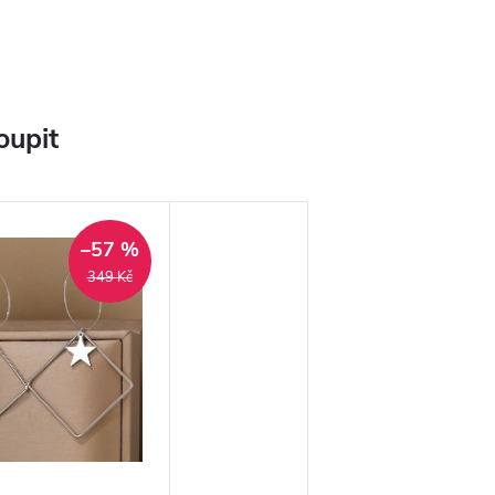
oupit
–57 %
349 Kč