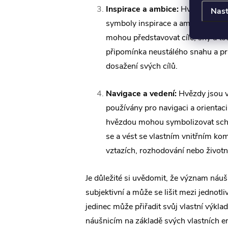
Inspirace a ambice:
Hvězdy mohou
Nast
symboly inspirace a ambicí. Náuš
mohou představovat cíle, sny a tou
připomínka neustálého snahu a p
dosažení svých cílů.
Navigace a vedení:
Hvězdy jsou v
používány pro navigaci a orientac
hvězdou mohou symbolizovat sch
se a vést se vlastním vnitřním ko
vztazích, rozhodování nebo životn
Je důležité si uvědomit, že význam náuš
subjektivní a může se lišit mezi jednotl
jedinec může přiřadit svůj vlastní výkl
náušnicím na základě svých vlastních e