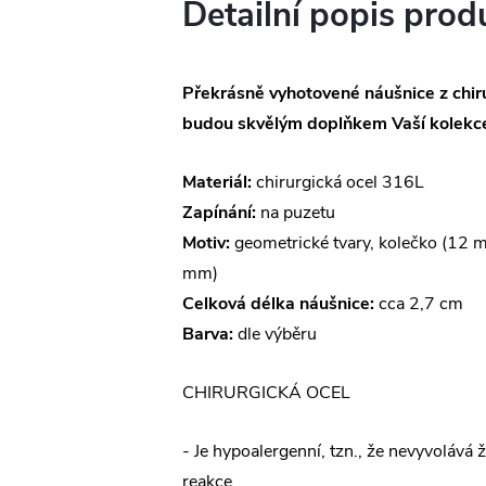
Detailní popis prod
Překrásně vyhotovené náušnice z chiru
budou skvělým doplňkem Vaší kolekce
Materiál:
chirurgická ocel 316L
Zapínání:
na puzetu
Motiv:
geometrické tvary, kolečko (12 m
mm)
Celková délka náušnice:
cca 2,7 cm
Barva:
dle výběru
CHIRURGICKÁ OCEL
- Je hypoalergenní, tzn., že nevyvolává 
reakce