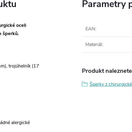
uktu
Parametry 
rgické oceli
EAN
:
 šperků.
Materiál
:
m), trojúhelník (17
Produkt naleznete 
Šperky z chirurgické
žádné alergické