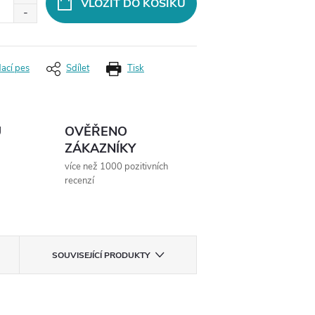
VLOŽIT DO KOŠÍKU
dací pes
Sdílet
Tisk
Ů
OVĚŘENO
ZÁKAZNÍKY
více než 1000 pozitivních
recenzí
SOUVISEJÍCÍ PRODUKTY