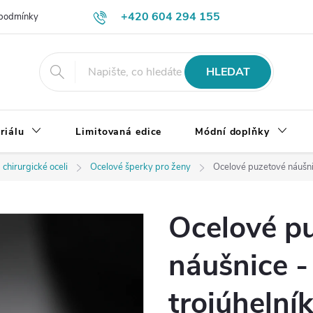
+420 604 294 155
podmínky
Výměna, vrácení a reklamace zboží
Doprava a platba
HLEDAT
riálu
Limitovaná edice
Módní doplňky
 chirurgické oceli
Ocelové šperky pro ženy
Ocelové puzetové náušnic
Ocelové p
náušnice -
trojúhelní