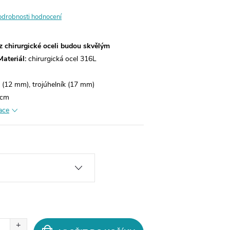
odrobnosti hodnocení
z chirurgické oceli budou skvělým
Materiál:
chirurgická ocel 316L
o (12 mm), trojúhelník (17 mm)
 cm
ace