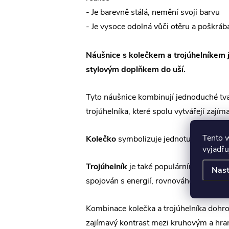
- Je barevně stálá, nemění svoji barvu
- Je vysoce odolná vůči otěru a poškráb
Náušnice s kolečkem a trojúhelníkem 
stylovým doplňkem do uší.
Tyto náušnice kombinují jednoduché tva
trojúhelníka, které spolu vytvářejí zajím
Tento 
Kolečko
symbolizuje jednotu, dokonalo
vyjadřu
Trojúhelník
je také populárním tvarem v 
Nast
spojován s energií, rovnováhou a harmo
Kombinace kolečka a trojúhelníka dohr
zajímavý kontrast mezi kruhovým a hra