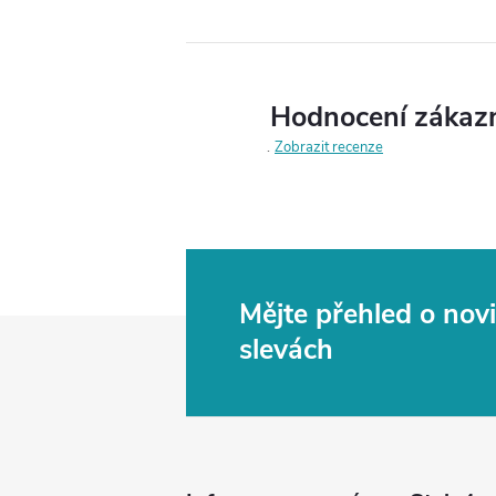
Hodnocení zákaz
Zobrazit recenze
Mějte přehled o no
Z
slevách
á
p