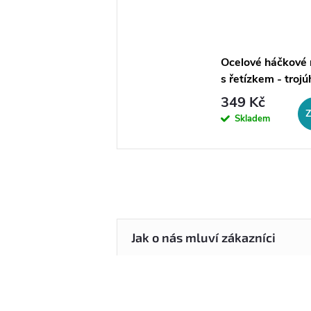
Ocelové háčkové 
s řetízkem - trojú
duet
349 Kč
Skladem