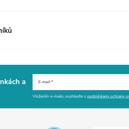
níků
vinkách
a
E-mail
Vložením e-mailu souhlasíte s
podmínkami ochrany o