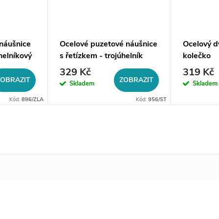
náušnice
Ocelové puzetové náušnice
Ocelový d
helníkový
s řetízkem - trojúhelník
kolečko
Spin
329 Kč
319 Kč
ZOBRAZIT
ZOBRAZIT
Skladem
Skladem
Kód:
896/ZLA
Kód:
956/ST