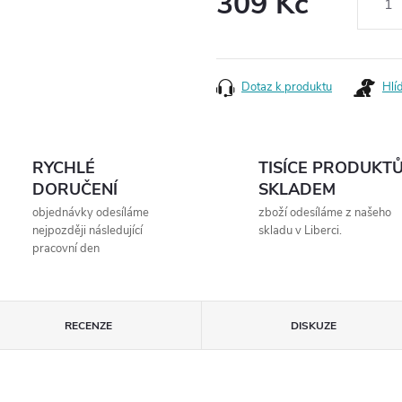
309 Kč
Měrná
cena:
Dotaz k produktu
Hlí
RYCHLÉ
TISÍCE PRODUKT
DORUČENÍ
SKLADEM
objednávky odesíláme
zboží odesíláme z našeho
nejpozději následující
skladu v Liberci.
pracovní den
RECENZE
DISKUZE