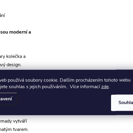
ání
jsou moderní a
ry kolečka a
avý design.
web používá soubory cookie. Dalším procházením tohoto webu
st a nekonečnost.
jete souhlas s jejich používáním.. Více informací
zde
.
šperkařství. Je
avení
Souhl
nií.
omady vytváří
natým tvarem.