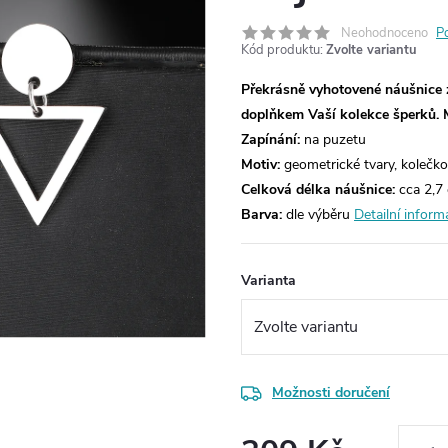
Neohodnoceno
P
Kód produktu:
Zvolte variantu
Překrásně vyhotovené náušnice 
doplňkem Vaší kolekce šperků.
Zapínání:
na puzetu
Motiv:
geometrické tvary, kolečk
Celková délka náušnice
:
cca 2,7
Barva:
dle výběru
Detailní inform
Varianta
Možnosti doručení