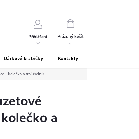
Podmínky ochrany osobních údajů
Odložená platba
Blog
Pé
NÁKUPNÍ
KOŠÍK
Prázdný košík
Přihlášení
Dárkové krabičky
Kontakty
Moje objednávka
e - kolečko a trojúhelník
uzetové
 kolečko a
k