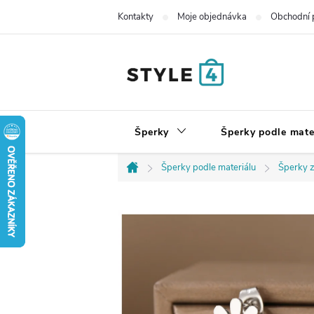
Přejít
Kontakty
Moje objednávka
Obchodní 
na
obsah
Šperky
Šperky podle mate
Šperky podle materiálu
Šperky z
Domů