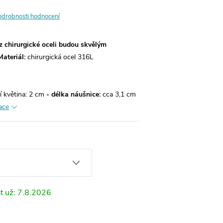
odrobnosti hodnocení
z chirurgické oceli budou skvělým
Materiál:
chirurgická ocel 316L
í květina: 2 cm
- délka náušnice:
cca 3,1 cm
ace
7.8.2026