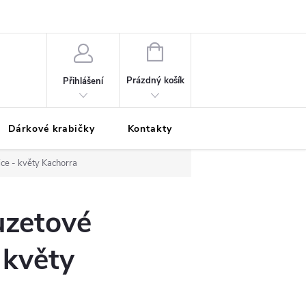
Podmínky ochrany osobních údajů
Odložená platba
Blog
Pé
NÁKUPNÍ
KOŠÍK
Prázdný košík
Přihlášení
Dárkové krabičky
Kontakty
Moje objednávka
ce - květy Kachorra
uzetové
 květy