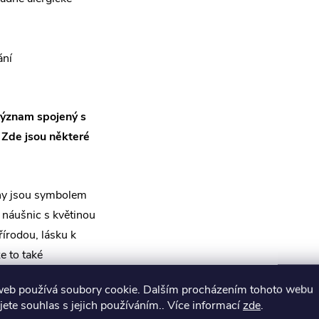
ání
význam spojený s
. Zde jsou některé
ny jsou symbolem
 náušnic s květinou
řírodou, lásku k
e to také
itřní rovnováhy a
web používá soubory cookie. Dalším procházením tohoto webu
jete souhlas s jejich používáním.. Více informací
zde
.