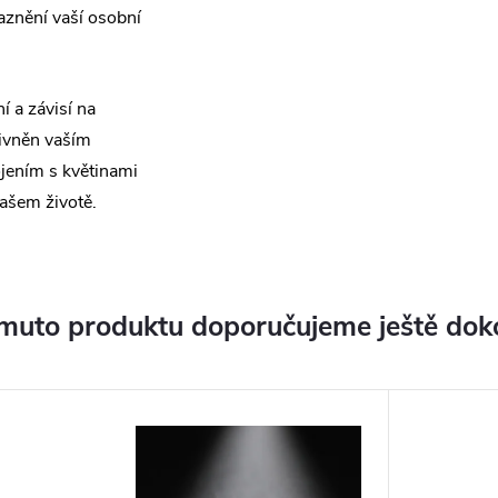
aznění vaší osobní
í a závisí na
livněn vaším
jením s květinami
ašem životě.
muto produktu doporučujeme ještě dok