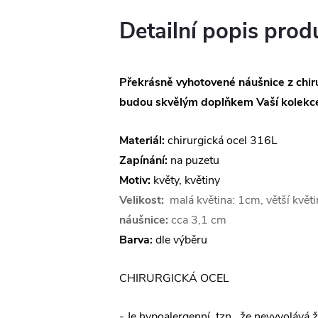
Detailní popis prod
Překrásně vyhotovené náušnice z chiru
budou skvělým doplňkem Vaší kolekce
Materiál:
chirurgická ocel 316L
Zapínání:
na puzetu
Motiv:
květy, květiny
Velikost:
malá květina: 1cm, větší květ
náušnice:
cca 3,1 cm
Barva:
dle výběru
CHIRURGICKÁ OCEL
- Je hypoalergenní, tzn., že nevyvolává 