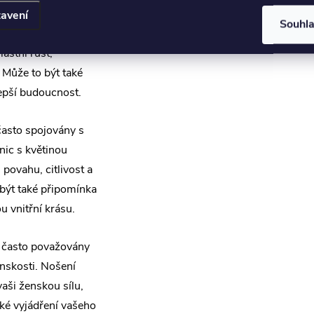
ovány s růstem,
avení
Souhl
ní náušnic s
astní růst,
 Může to být také
epší budoucnost.
často spojovány s
nic s květinou
povahu, citlivost a
 být také připomínka
 vnitřní krásu.
 často považovány
nskosti. Nošení
aši ženskou sílu,
aké vyjádření vašeho