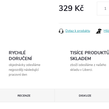
329 Kč
Měrná
cena:
Dotaz k produktu
Hlí
RYCHLÉ
TISÍCE PRODUKT
DORUČENÍ
SKLADEM
objednávky odesíláme
zboží odesíláme z našeho
nejpozději následující
skladu v Liberci.
pracovní den
RECENZE
DISKUZE