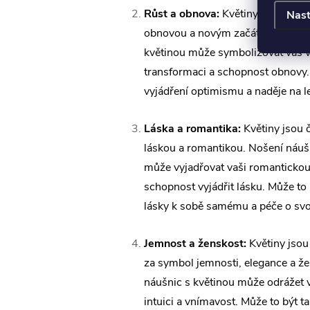
Růst a obnova:
Květiny jsou spoj
Nast
obnovou a novým začátkem. Noše
květinou může symbolizovat váš vl
transformaci a schopnost obnovy.
vyjádření optimismu a naděje na l
Láska a romantika:
Květiny jsou 
láskou a romantikou. Nošení náuš
může vyjadřovat vaši romantickou 
schopnost vyjádřit lásku. Může to
lásky k sobě samému a péče o svou
Jemnost a ženskost:
Květiny jsou
za symbol jemnosti, elegance a že
náušnic s květinou může odrážet v
intuici a vnímavost. Může to být t