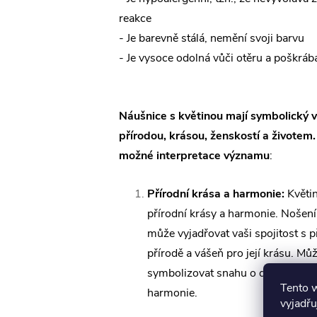
reakce
- Je barevně stálá, nemění svoji barvu
- Je vysoce odolná vůči otěru a poškráb
Náušnice s květinou mají symbolický 
přírodou, krásou, ženskostí a životem
možné interpretace významu
:
Přírodní krása a harmonie:
Květi
přírodní krásy a harmonie. Nošení
může vyjadřovat vaši spojitost s p
přírodě a vášeň pro její krásu. Můž
symbolizovat snahu o dosažení vn
Tento 
harmonie.
vyjadřu