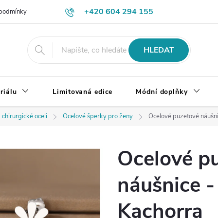
+420 604 294 155
podmínky
Výměna, vrácení a reklamace zboží
Doprava a platba
HLEDAT
riálu
Limitovaná edice
Módní doplňky
 chirurgické oceli
Ocelové šperky pro ženy
Ocelové puzetové náušni
Ocelové p
náušnice -
Kachorra