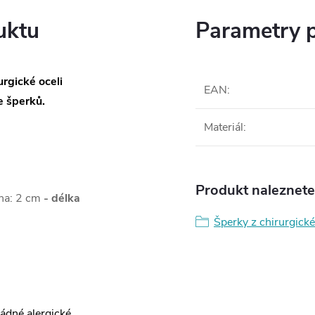
uktu
Parametry 
rgické oceli
EAN
:
 šperků.
Materiál
:
Produkt naleznete 
ina: 2 cm
- délka
Šperky z chirurgické
žádné alergické