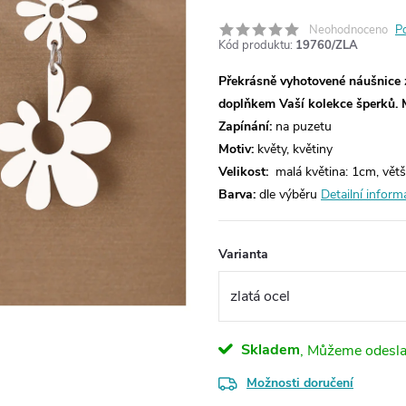
Neohodnoceno
P
Kód produktu:
19760/ZLA
Překrásně vyhotovené náušnice 
doplňkem Vaší kolekce šperků.
Zapínání:
na puzetu
Motiv:
květy, květiny
Velikost:
malá květina: 1cm, větš
Barva:
dle výběru
Detailní inform
Varianta
Skladem
Možnosti doručení