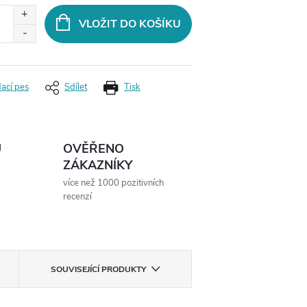
VLOŽIT DO KOŠÍKU
dací pes
Sdílet
Tisk
Ů
OVĚŘENO
ZÁKAZNÍKY
více než 1000 pozitivních
recenzí
SOUVISEJÍCÍ PRODUKTY