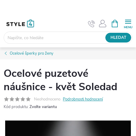
Přejít
na
obsah
NÁKUPNÍ
KOŠÍK
HLEDAT
Ocelové šperky pro ženy
Ocelové puzetové
náušnice - květ Soledad
Neohodnoceno
Podrobnosti hodnocení
Kód produktu:
Zvolte variantu