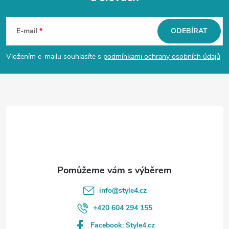
Z
á
E-mail
ODEBÍRAT
p
Vložením e-mailu souhlasíte s
podmínkami ochrany osobních údajů
a
t
í
info
@
style4.cz
+420 604 294 155
Facebook: Style4.cz