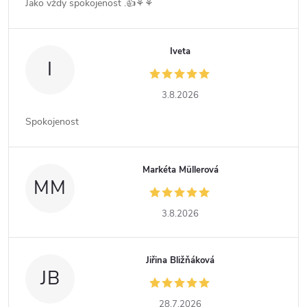
Jako vždy spokojenost .👍⚘️⚘️
Iveta
I
3.8.2026
Spokojenost
Markéta Müllerová
MM
3.8.2026
Jiřina Bližňáková
JB
28.7.2026