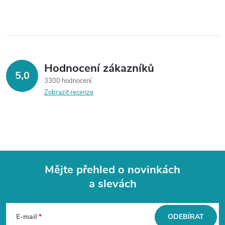
Hodnocení zákazníků
5,0
3300 hodnocení
Zobrazit recenze
Mějte přehled o novinkách
a slevách
Z
á
E-mail
ODEBÍRAT