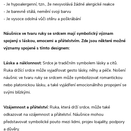
- Je hypoalergenní, tzn., že nevyvolává žádné alergické reakce
- Je barevně stálá, nemění svoji barvu
- Je vysoce odolná vůči otěru a poškrábání
Náušnice ve tvaru ruky se srdcem mají symbolický význam
spojený s láskou, emocemi a přátelstvím. Zde jsou některé možné
významy spojené s tímto designem:
Láska a náklonnost:
Srdce je tradičním symbolem lásky a citů.
Ruka držící srdce může vyjadřovat gesto lásky, něhy a péče. Nošení
náušnic ve tvaru ruky se srdcem může symbolizovat romantickou
nebo platonickou lásku, a také vyjádření emocionálního propojení se
svými blízkými.
Vzájemnost a přátelství:
Ruka, která drží srdce, může také
odkazovat na vzájemnost a přátelství. Náušnice mohou
představovat symbolické pouto mezi lidmi, projev loajality, podpory
a důvěry.