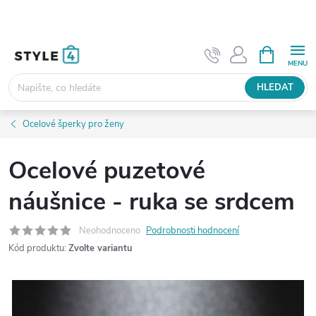
Přejít
na
obsah
NÁKUPNÍ
KOŠÍK
HLEDAT
Ocelové šperky pro ženy
Ocelové puzetové
náušnice - ruka se srdcem
Neohodnoceno
Podrobnosti hodnocení
Kód produktu:
Zvolte variantu