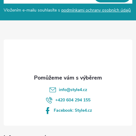
p
Vložením e-mailu souhlasíte s
podmínkami ochrany osobních údajů
a
t
í
info
@
style4.cz
+420 604 294 155
Facebook: Style4.cz