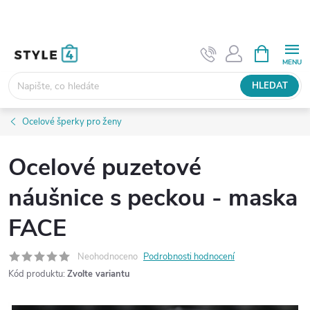
Přejít
na
obsah
NÁKUPNÍ
KOŠÍK
HLEDAT
Ocelové šperky pro ženy
Ocelové puzetové
náušnice s peckou - maska
FACE
Neohodnoceno
Podrobnosti hodnocení
Kód produktu:
Zvolte variantu