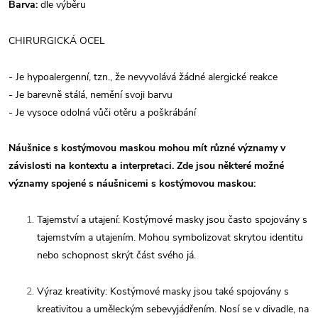
Barva:
dle výběru
CHIRURGICKÁ OCEL
- Je hypoalergenní, tzn., že nevyvolává žádné alergické reakce
- Je barevně stálá, nemění svoji barvu
- Je vysoce odolná vůči otěru a poškrábání
Náušnice s kostýmovou maskou mohou mít různé významy v
závislosti na kontextu a interpretaci. Zde jsou některé možné
významy spojené s náušnicemi s kostýmovou maskou:
Tajemství a utajení: Kostýmové masky jsou často spojovány s
tajemstvím a utajením. Mohou symbolizovat skrytou identitu
nebo schopnost skrýt část svého já.
Výraz kreativity: Kostýmové masky jsou také spojovány s
kreativitou a uměleckým sebevyjádřením. Nosí se v divadle, na