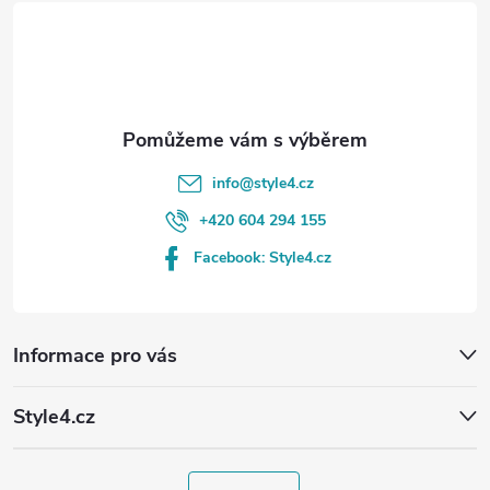
t
í
info
@
style4.cz
+420 604 294 155
Facebook: Style4.cz
Informace pro vás
Style4.cz