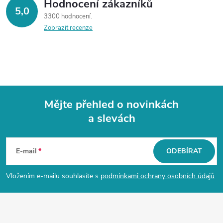
Hodnocení zákazníků
5,0
3300 hodnocení
Zobrazit recenze
Mějte přehled o novinkách
a slevách
Z
á
E-mail
ODEBÍRAT
p
Vložením e-mailu souhlasíte s
podmínkami ochrany osobních údajů
a