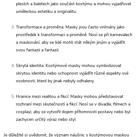
plesích a baletech jako součást kostýmu a mohou vyjadřovat
uměleckou estetiku a originalitu.
Transformace a proměna: Masky jsou často vnímány jako
prostředek k transformaci a proměně. Nosí se při karnevalech
a maskování, aby se lidé mohli stát někým jiným a vyjádřit
svou fantazii a fantazii.
Skrytá identita: Kostýmové masky mohou symbolizovat
skrytou identitu nebo schopnost vyjádřit různé aspekty své
osobnosti, které by jinak nebyly odhaleny.
Hranice mezi realitou a fikcí: Masky mohou představovat
rozhraní mezi skutečností a fikcí. Nosí se v divadle, filmech a
cosplayi, aby se vytvořil dojem přítomnosti postavy nebo byl
zachycen určitý výraz nebo styl.
Je důležité si uvědomit, že význam náušnic s kostýmovou maskou