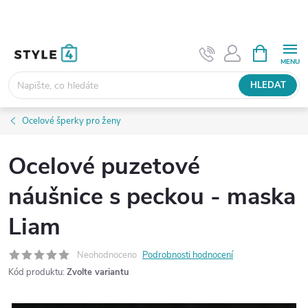
Přejít
na
obsah
NÁKUPNÍ
KOŠÍK
HLEDAT
Ocelové šperky pro ženy
Ocelové puzetové
náušnice s peckou - maska
Liam
Neohodnoceno
Podrobnosti hodnocení
Kód produktu:
Zvolte variantu