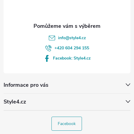
í
info
@
style4.cz
+420 604 294 155
Facebook: Style4.cz
Informace pro vás
Style4.cz
Facebook