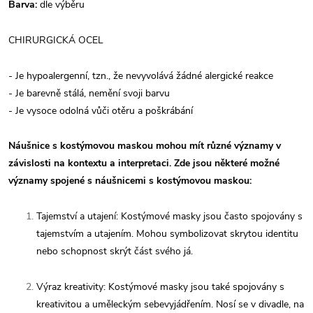
Barva:
dle výběru
CHIRURGICKÁ OCEL
- Je hypoalergenní, tzn., že nevyvolává žádné alergické reakce
- Je barevně stálá, nemění svoji barvu
- Je vysoce odolná vůči otěru a poškrábání
Náušnice s kostýmovou maskou mohou mít různé významy v
závislosti na kontextu a interpretaci. Zde jsou některé možné
významy spojené s náušnicemi s kostýmovou maskou:
Tajemství a utajení: Kostýmové masky jsou často spojovány s
tajemstvím a utajením. Mohou symbolizovat skrytou identitu
nebo schopnost skrýt část svého já.
Výraz kreativity: Kostýmové masky jsou také spojovány s
kreativitou a uměleckým sebevyjádřením. Nosí se v divadle, na