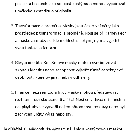
plesích a baletech jako součást kostýmu a mohou vyjadřovat
uměleckou estetiku a originalitu.
Transformace a proměna: Masky jsou často vnímány jako
prostředek k transformaci a proměně. Nosí se při karnevalech
a maskování, aby se lidé mohli stát někým jiným a vyjádřit
svou fantazii a fantazii.
Skrytá identita: Kostýmové masky mohou symbolizovat
skrytou identitu nebo schopnost vyjádřit různé aspekty své
osobnosti, které by jinak nebyly odhaleny.
Hranice mezi realitou a fikcí: Masky mohou představovat
rozhraní mezi skutečností a fikcí. Nosí se v divadle, filmech a
cosplayi, aby se vytvořil dojem přítomnosti postavy nebo byl
zachycen určitý výraz nebo styl.
Je důležité si uvědomit, že význam náušnic s kostýmovou maskou