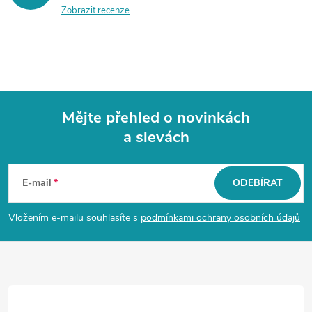
Zobrazit recenze
Mějte přehled o novinkách
a slevách
Z
á
E-mail
ODEBÍRAT
p
Vložením e-mailu souhlasíte s
podmínkami ochrany osobních údajů
a
t