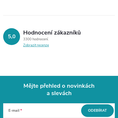
Hodnocení zákazníků
5,0
3300 hodnocení
Zobrazit recenze
Mějte přehled o novinkách
a slevách
Z
á
E-mail
ODEBÍRAT