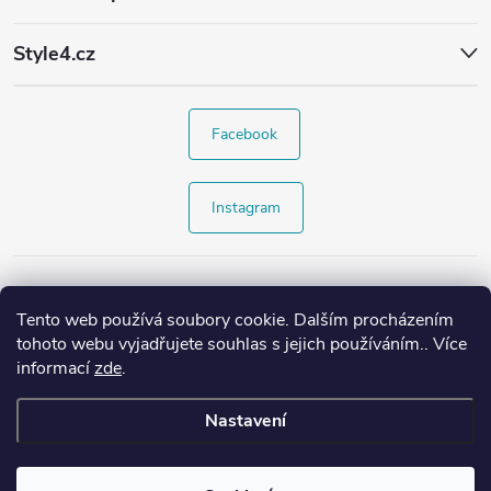
Style4.cz
Facebook
Instagram
Tento web používá soubory cookie. Dalším procházením
tohoto webu vyjadřujete souhlas s jejich používáním.. Více
informací
zde
.
Nastavení
Copyright 2026
Style4.cz
. Všechna práva vyhrazena.