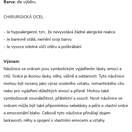
Barva:
dle výběru
CHIRURGICKÁ OCEL
- Je hypoalergenní, tzn., že nevyvolává žádné alergické reakce
- Je barevně stálá, nemění svoji barvu
- Je vysoce odolná vůči otěru a poškrábání
Význam:
Náušnice se srdcem jsou symbolickým vyjádřením lásky, emocí a
citů. Srdce je ikonou lásky, něhy, vášně a oddanosti. Tyto náušnice
mohou být noseny jako výraz osobního vztahu, romantického citu
nebo pro vyjádření důležitých emocí a přízně. Mohou také
symbolizovat sounáležitost, přátelství a soucit. Nosit náušnice se
srdcem může být také připomínkou sebelásky a péče o vlastní srdce
a emocionální blaho. Celkově tyto náušnice přinášejí dojem
laskavosti, něhy a spojení s vlastními emocemi a vztahy.