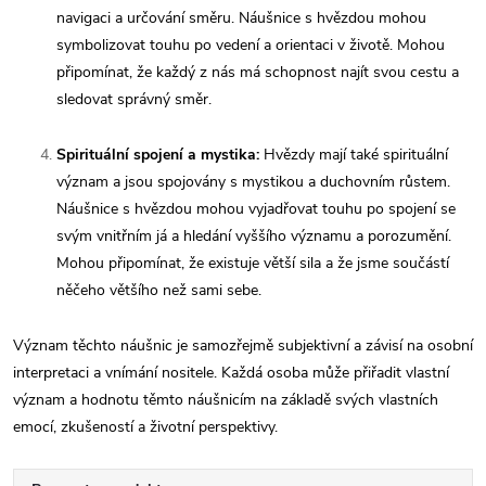
navigaci a určování směru. Náušnice s hvězdou mohou
symbolizovat touhu po vedení a orientaci v životě. Mohou
připomínat, že každý z nás má schopnost najít svou cestu a
sledovat správný směr.
Spirituální spojení a mystika:
Hvězdy mají také spirituální
význam a jsou spojovány s mystikou a duchovním růstem.
Náušnice s hvězdou mohou vyjadřovat touhu po spojení se
svým vnitřním já a hledání vyššího významu a porozumění.
Mohou připomínat, že existuje větší sila a že jsme součástí
něčeho většího než sami sebe.
Význam těchto náušnic je samozřejmě subjektivní a závisí na osobní
interpretaci a vnímání nositele. Každá osoba může přiřadit vlastní
význam a hodnotu těmto náušnicím na základě svých vlastních
emocí, zkušeností a životní perspektivy.