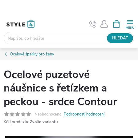
Přejít
na
obsah
NÁKUPNÍ
KOŠÍK
HLEDAT
Ocelové šperky pro ženy
Ocelové puzetové
náušnice s řetízkem a
peckou - srdce Contour
Neohodnoceno
Podrobnosti hodnocení
Kód produktu:
Zvolte variantu