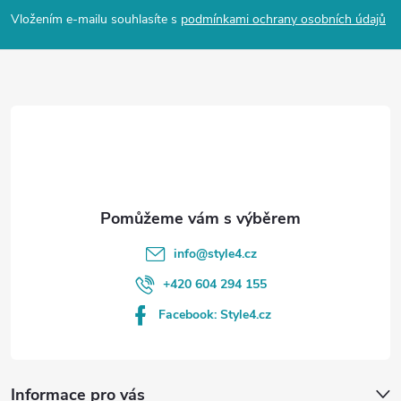
p
Vložením e-mailu souhlasíte s
podmínkami ochrany osobních údajů
a
t
í
info
@
style4.cz
+420 604 294 155
Facebook: Style4.cz
Informace pro vás