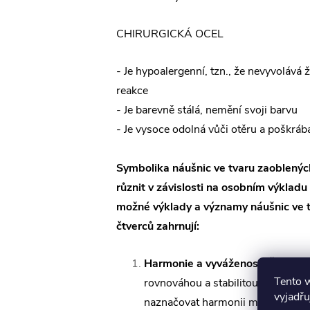
CHIRURGICKÁ OCEL
- Je hypoalergenní, tzn., že nevyvolává 
reakce
- Je barevně stálá, nemění svoji barvu
- Je vysoce odolná vůči otěru a poškráb
Symbolika náušnic ve tvaru zaoblenýc
různit v závislosti na osobním výkladu
možné výklady a významy náušnic ve 
čtverců zahrnují:
Harmonie a vyváženost:
Čtverec 
Tento 
rovnováhou a stabilitou. Zaoblen
vyjadřu
naznačovat harmonii mezi různými