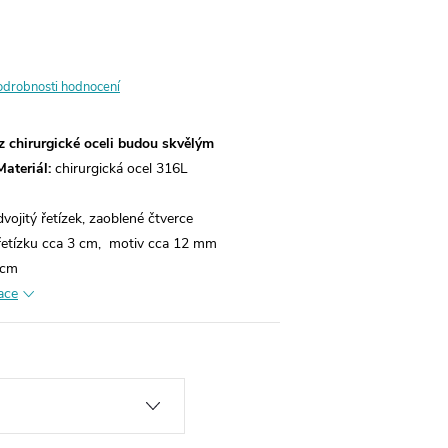
odrobnosti hodnocení
z chirurgické oceli budou skvělým
Materiál:
chirurgická ocel 316L
vojitý řetízek, zaoblené čtverce
řetízku cca 3 cm, motiv cca 12 mm
 cm
ace