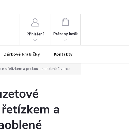
Podmínky ochrany osobních údajů
Odložená platba
Blog
Pé
NÁKUPNÍ
KOŠÍK
Prázdný košík
Přihlášení
Dárkové krabičky
Kontakty
Moje objednávka
ce s řetízkem a peckou - zaoblené čtverce
uzetové
 řetízkem a
zaoblené