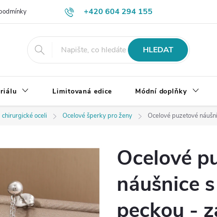
+420 604 294 155
podmínky
Výměna, vrácení a reklamace zboží
Doprava a platba
HLEDAT
riálu
Limitovaná edice
Módní doplňky
 chirurgické oceli
Ocelové šperky pro ženy
Ocelové puzetové náušni
Ocelové p
náušnice s
peckou - 