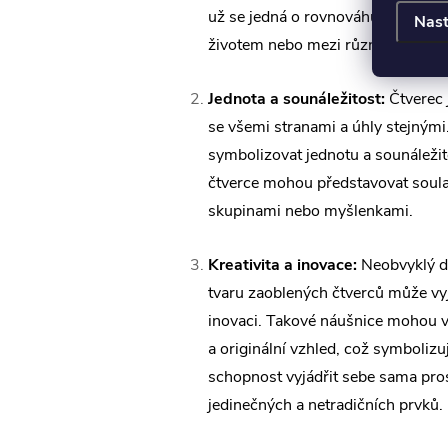
už se jedná o rovnováhu mezi pra
Nast
životem nebo mezi různými emoci
Jednota a sounáležitost:
Čtverec 
se všemi stranami a úhly stejným
symbolizovat jednotu a sounáležit
čtverce mohou představovat soulad
skupinami nebo myšlenkami.
Kreativita a inovace:
Neobvyklý d
tvaru zaoblených čtverců může vyj
inovaci. Takové náušnice mohou 
a originální vzhled, což symboliz
schopnost vyjádřit sebe sama pro
jedinečných a netradičních prvků.