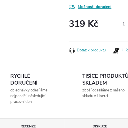
Možnosti doručení
319 Kč
Měrná
cena:
Dotaz k produktu
Hlí
RYCHLÉ
TISÍCE PRODUKT
DORUČENÍ
SKLADEM
objednávky odesíláme
zboží odesíláme z našeho
nejpozději následující
skladu v Liberci.
pracovní den
RECENZE
DISKUZE