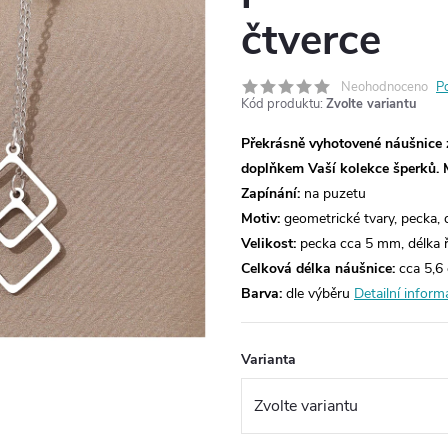
čtverce
Neohodnoceno
P
Kód produktu:
Zvolte variantu
Překrásně vyhotovené náušnice 
doplňkem Vaší kolekce šperků.
Zapínání:
na puzetu
Motiv:
geometrické tvary, pecka, d
Velikost:
pecka cca 5 mm, délka 
Celková délka náušnice:
cca 5,6
Barva:
dle výběru
Detailní inform
Varianta