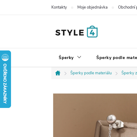
Přejít
Kontakty
Moje objednávka
Obchodní 
na
obsah
Šperky
Šperky podle mate
Šperky podle materiálu
Šperky z
Domů