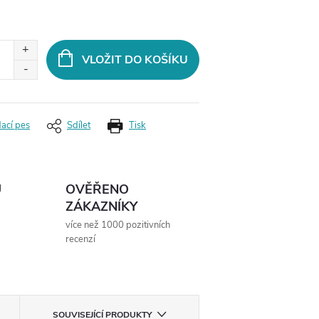
VLOŽIT DO KOŠÍKU
dací pes
Sdílet
Tisk
Ů
OVĚŘENO
ZÁKAZNÍKY
více než 1000 pozitivních
recenzí
SOUVISEJÍCÍ PRODUKTY