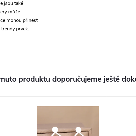
e jsou také
terý může
nice mohou přinést
 trendy prvek.
muto produktu doporučujeme ještě dok