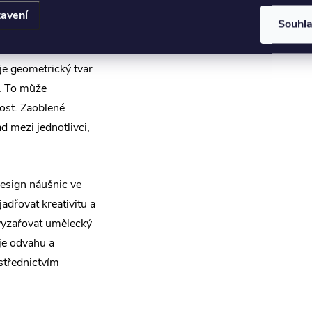
cí a osobním
avení
Souhl
onálními aspekty.
je geometrický tvar
i. To může
ost. Zaoblené
 mezi jednotlivci,
esign náušnic ve
adřovat kreativitu a
vyzařovat umělecký
uje odvahu a
střednictvím