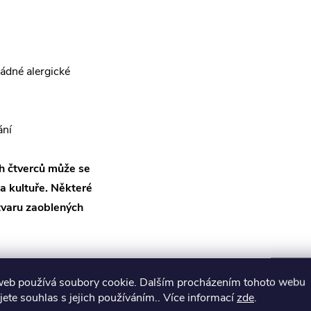
žádné alergické
ání
h čtverců může se
 a kultuře. Některé
tvaru zaoblených
je často spojován s
web používá soubory cookie. Dalším procházením tohoto webu
é čtverce mohou
jete souhlas s jejich používáním.. Více informací
zde
.
 aspekty života, ať