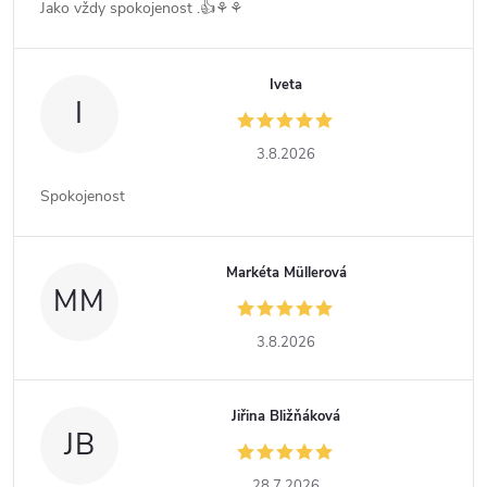
Jako vždy spokojenost .👍⚘️⚘️
Iveta
I
3.8.2026
Spokojenost
Markéta Müllerová
MM
3.8.2026
Jiřina Bližňáková
JB
28.7.2026