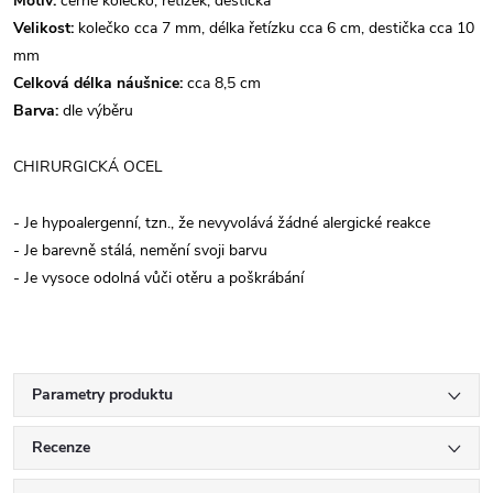
Motiv:
černé kolečko, řetízek, destička
Velikost:
kolečko cca 7 mm, délka řetízku cca 6 cm, destička cca 10
mm
Celková délka náušnice:
cca 8,5 cm
Barva:
dle výběru
CHIRURGICKÁ OCEL
- Je hypoalergenní, tzn., že nevyvolává žádné alergické reakce
- Je barevně stálá, nemění svoji barvu
- Je vysoce odolná vůči otěru a poškrábání
Parametry produktu
Recenze