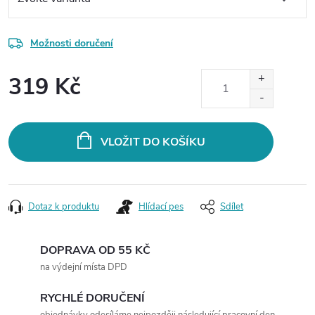
Možnosti doručení
319 Kč
Měrná
cena:
VLOŽIT DO KOŠÍKU
Dotaz k produktu
Hlídací pes
Sdílet
DOPRAVA OD 55 KČ
na výdejní místa DPD
RYCHLÉ DORUČENÍ
objednávky odesíláme nejpozději následující pracovní den