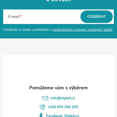
Z
á
E-mail
ODEBÍRAT
p
Vložením e-mailu souhlasíte s
podmínkami ochrany osobních údajů
a
t
í
info
@
style4.cz
+420 604 294 155
Facebook: Style4.cz