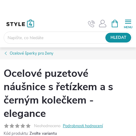
Přejít
na
obsah
NÁKUPNÍ
KOŠÍK
HLEDAT
Ocelové šperky pro ženy
Ocelové puzetové
náušnice s řetízkem a s
černým kolečkem -
elegance
Neohodnoceno
Podrobnosti hodnocení
Kód produktu:
Zvolte variantu