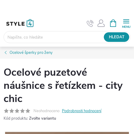
Přejít
na
obsah
NÁKUPNÍ
KOŠÍK
HLEDAT
Ocelové šperky pro ženy
Ocelové puzetové
náušnice s řetízkem - city
chic
Neohodnoceno
Podrobnosti hodnocení
Kód produktu:
Zvolte variantu