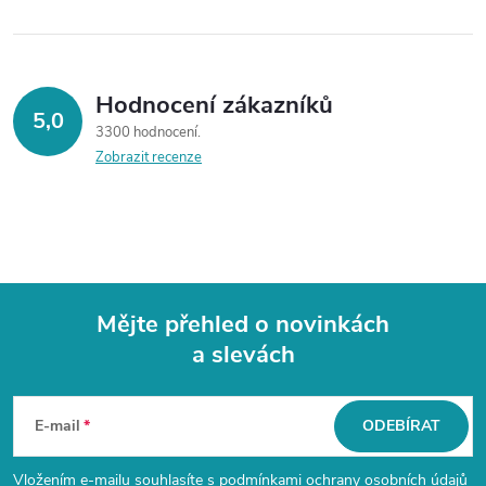
Hodnocení zákazníků
5,0
3300 hodnocení
Zobrazit recenze
Mějte přehled o novinkách
a slevách
Z
á
E-mail
ODEBÍRAT
p
Vložením e-mailu souhlasíte s
podmínkami ochrany osobních údajů