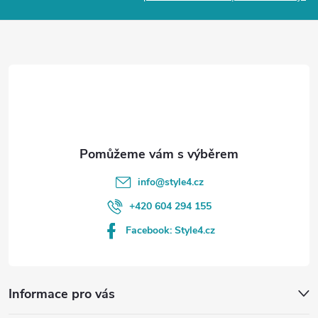
a
t
í
info
@
style4.cz
+420 604 294 155
Facebook: Style4.cz
Informace pro vás