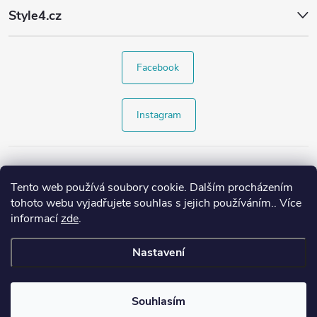
Style4.cz
Facebook
Instagram
Tento web používá soubory cookie. Dalším procházením
tohoto webu vyjadřujete souhlas s jejich používáním.. Více
informací
zde
.
Nastavení
Copyright 2026
Style4.cz
. Všechna práva vyhrazena.
Souhlasím
Vytvořil Shoptet