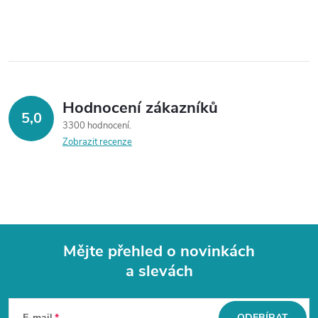
Hodnocení zákazníků
5,0
3300 hodnocení
Zobrazit recenze
Mějte přehled o novinkách
a slevách
Z
E-mail
ODEBÍRAT