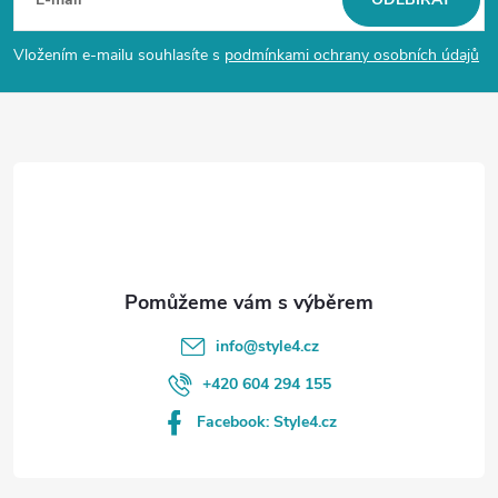
á
p
Vložením e-mailu souhlasíte s
podmínkami ochrany osobních údajů
a
t
í
info
@
style4.cz
+420 604 294 155
Facebook: Style4.cz