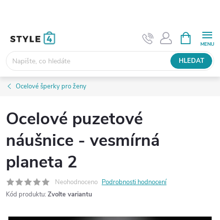
Přejít
na
obsah
NÁKUPNÍ
KOŠÍK
HLEDAT
Ocelové šperky pro ženy
Ocelové puzetové
náušnice - vesmírná
planeta 2
Neohodnoceno
Podrobnosti hodnocení
Kód produktu:
Zvolte variantu