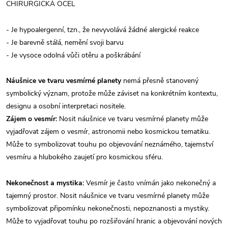
CHIRURGICKÁ OCEL
- Je hypoalergenní, tzn., že nevyvolává žádné alergické reakce
- Je barevně stálá, nemění svoji barvu
- Je vysoce odolná vůči otěru a poškrábání
Náušnice ve tvaru vesmírné planety
nemá přesně stanovený
symbolický význam, protože může záviset na konkrétním kontextu,
designu a osobní interpretaci nositele.
Zájem o vesmír:
Nosit náušnice ve tvaru vesmírné planety může
vyjadřovat zájem o vesmír, astronomii nebo kosmickou tematiku.
Může to symbolizovat touhu po objevování neznámého, tajemství
vesmíru a hlubokého zaujetí pro kosmickou sféru.
Nekonečnost a mystika:
Vesmír je často vnímán jako nekonečný a
tajemný prostor. Nosit náušnice ve tvaru vesmírné planety může
symbolizovat připomínku nekonečnosti, nepoznanosti a mystiky.
Může to vyjadřovat touhu po rozšiřování hranic a objevování nových