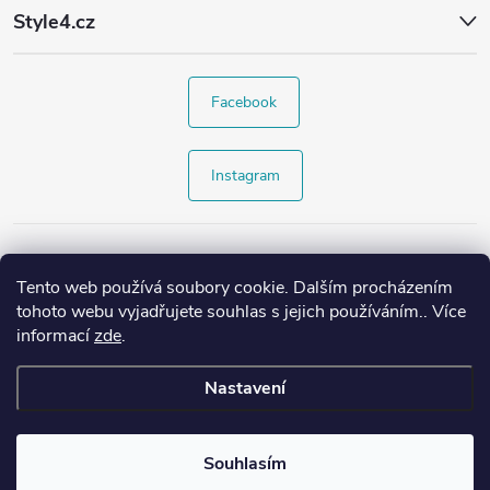
Style4.cz
Facebook
Instagram
Tento web používá soubory cookie. Dalším procházením
tohoto webu vyjadřujete souhlas s jejich používáním.. Více
informací
zde
.
Nastavení
Copyright 2026
Style4.cz
. Všechna práva vyhrazena.
Souhlasím
Vytvořil Shoptet