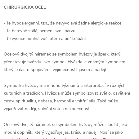
CHIRURGICKÁ OCEL
- Je hypoalergenní, tzn., že nevyvolává žádné alergické reakce
- Je barevně stálá, nemění svoji barvu
- Je vysoce odolná vůči otěru a poškrábání
Ocelový dvojitý náramek se symbolem hvězdy je šperk, který
představuje hvězdu jako symbol. Hvězda je známým symbolem,
který je často spojován s výjimečností, jasem a nadějí.
Symbolika hvězdy má mnoho významů a interpretací v různých
kulturách a tradicích. Hvězda může symbolizovat světlo, osvětlení
cesty, spiritualitu, nebesa, harmonii a vnitřní sílu. Také může
vyjadřovat naději, splnění snů a nekonečnost.
Ocelový dvojitý náramek se symbolem hvězdy může sloužit jako
módní doplněk, který vyjadřuje jas, krásu a naději. Nosí se jako