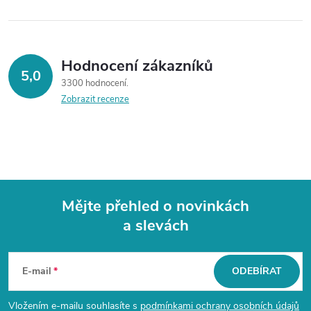
Hodnocení zákazníků
5,0
3300 hodnocení
Zobrazit recenze
Mějte přehled o novinkách
a slevách
Z
á
E-mail
ODEBÍRAT
p
Vložením e-mailu souhlasíte s
podmínkami ochrany osobních údajů