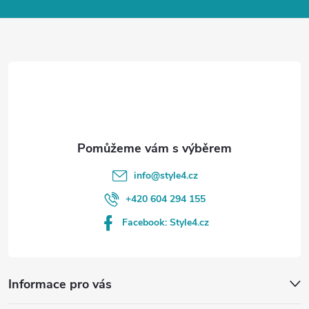
a
t
í
info
@
style4.cz
+420 604 294 155
Facebook: Style4.cz
Informace pro vás