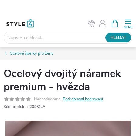
Přejít
na
obsah
NÁKUPNÍ
KOŠÍK
HLEDAT
Ocelové šperky pro ženy
Ocelový dvojitý náramek
premium - hvězda
Neohodnoceno
Podrobnosti hodnocení
Kód produktu:
209/ZLA