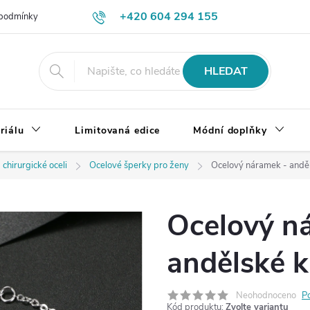
+420 604 294 155
podmínky
Výměna, vrácení a reklamace zboží
Doprava a platba
HLEDAT
riálu
Limitovaná edice
Módní doplňky
 chirurgické oceli
Ocelové šperky pro ženy
Ocelový náramek - anděl
Ocelový n
andělské k
Neohodnoceno
P
Kód produktu:
Zvolte variantu