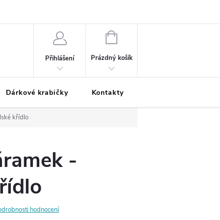
Podmínky ochrany osobních údajů
Odložená platba
Blog
Pé
NÁKUPNÍ
KOŠÍK
Prázdný košík
Přihlášení
Dárkové krabičky
Kontakty
Moje objednávka
ské křídlo
áramek -
řídlo
odrobnosti hodnocení