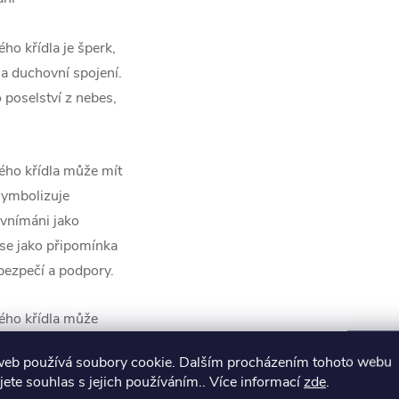
o křídla je šperk,
a duchovní spojení.
 poselství z nebes,
ho křídla může mít
symbolizuje
 vnímáni jako
 se jako připomínka
 bezpečí a podpory.
ého křídla může
e ochranu a
web používá soubory cookie. Dalším procházením tohoto webu
 Je to také módní
jete souhlas s jejich používáním.. Více informací
zde
.
íru v duchovní