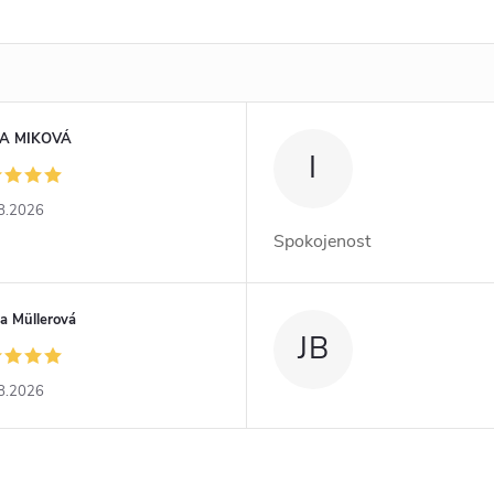
A MIKOVÁ
I
8.2026
Spokojenost
a Müllerová
JB
8.2026