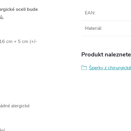
rgické oceli bude
EAN
:
ů.
Materiál
:
 16 cm + 5 cm (+/-
Produkt naleznete 
Šperky z chirurgické
žádné alergické
ání