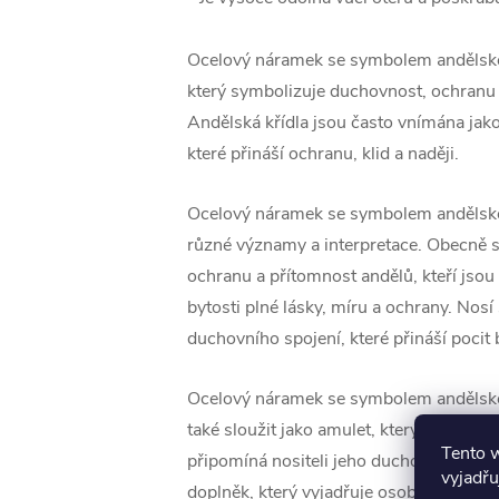
Ocelový náramek se symbolem andělskéh
který symbolizuje duchovnost, ochranu 
Andělská křídla jsou často vnímána jako
které přináší ochranu, klid a naději.
Ocelový náramek se symbolem andělské
různé významy a interpretace. Obecně 
ochranu a přítomnost andělů, kteří jsou
bytosti plné lásky, míru a ochrany. Nosí
duchovního spojení, které přináší pocit
Ocelový náramek se symbolem andělsk
také sloužit jako amulet, který poskytuj
Tento 
připomíná nositeli jeho duchovní cestu.
vyjadřu
doplněk, který vyjadřuje osobní styl a v