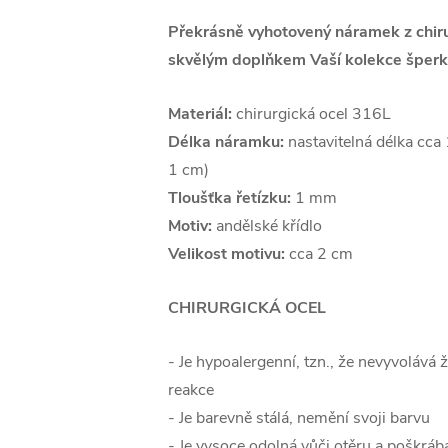
Překrásně vyhotovený náramek z chiru
skvělým doplňkem Vaší kolekce šperk
Materiál:
chirurgická ocel 316L
Délka náramku:
nastavitelná délka cca
1 cm)
Tloušťka řetízku:
1 mm
Motiv:
andělské křídlo
Velikost motivu:
cca 2 cm
CHIRURGICKÁ OCEL
- Je hypoalergenní, tzn., že nevyvolává 
reakce
- Je barevně stálá, nemění svoji barvu
- Je vysoce odolná vůči otěru a poškráb