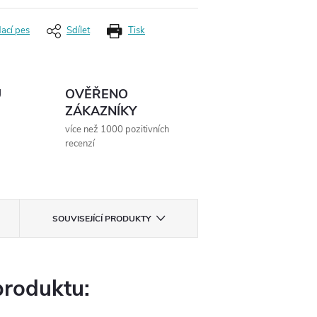
dací pes
Sdílet
Tisk
Ů
OVĚŘENO
ZÁKAZNÍKY
více než 1000 pozitivních
recenzí
SOUVISEJÍCÍ PRODUKTY
produktu: