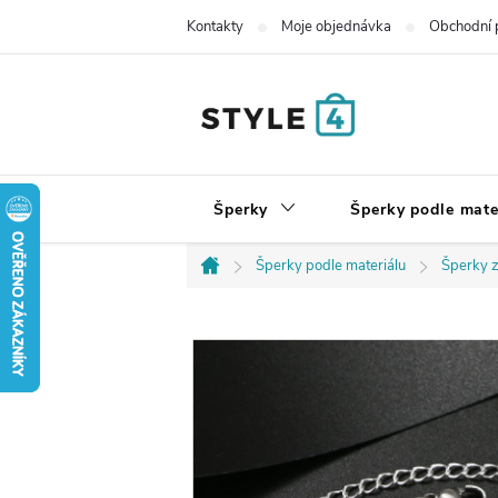
Přejít
Kontakty
Moje objednávka
Obchodní 
na
obsah
Šperky
Šperky podle mate
Šperky podle materiálu
Šperky z
Domů