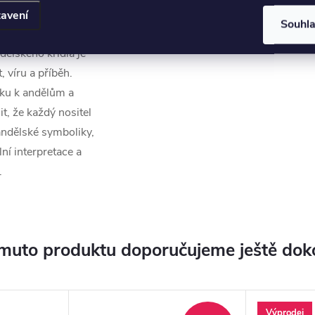
avení
Souhl
ělského křídla je
 víru a příběh.
sku k andělům a
it, že každý nositel
andělské symboliky,
lní interpretace a
.
muto produktu doporučujeme ještě dok
Výprodej