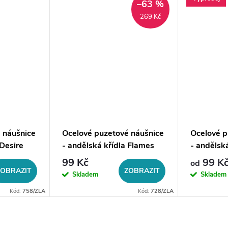
–63 %
269 Kč
 náušnice
Ocelové puzetové náušnice
Ocelové p
 Desire
- andělská křídla Flames
- andělsk
99 Kč
99 K
od
ZOBRAZIT
ZOBRAZIT
Skladem
Skladem
Kód:
758/ZLA
Kód:
728/ZLA