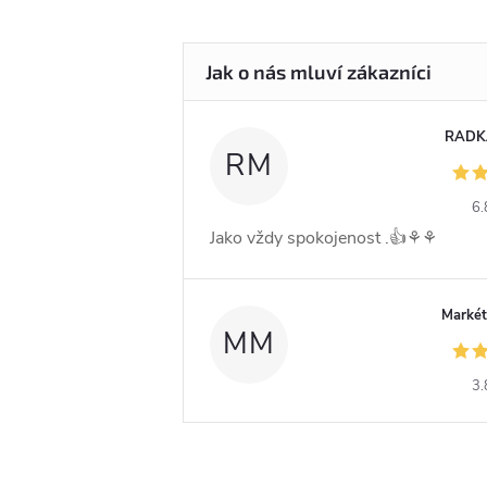
RADK
RM
6.
Jako vždy spokojenost .👍⚘️⚘️
Markét
MM
3.