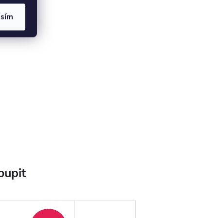
asím
oupit