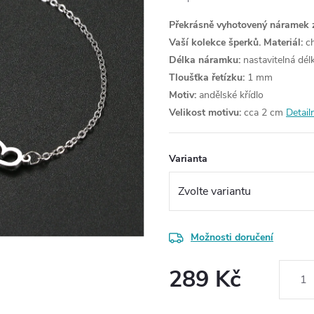
Překrásně vyhotovený náramek z
Vaší kolekce šperků.
Materiál:
ch
Délka náramku:
nastavitelná dél
Tloušťka řetízku:
1 mm
Motiv:
andělské křídlo
Velikost motivu:
cca 2 cm
Detail
Varianta
Možnosti doručení
289 Kč
Měrná