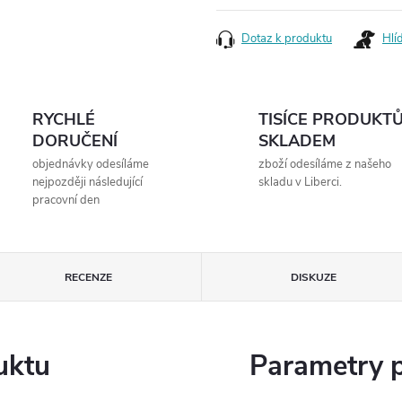
cena:
Dotaz k produktu
Hlí
RYCHLÉ
TISÍCE PRODUKT
DORUČENÍ
SKLADEM
objednávky odesíláme
zboží odesíláme z našeho
nejpozději následující
skladu v Liberci.
pracovní den
RECENZE
DISKUZE
uktu
Parametry 