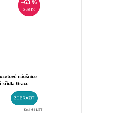
–63 %
269 Kč
uzetové náušnice
á křídla Grace
č
ZOBRAZIT
Kód:
641/ST