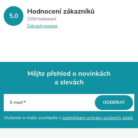
Hodnocení zákazníků
5,0
3300 hodnocení
Zobrazit recenze
Mějte přehled o novinkách
a slevách
Z
á
E-mail
ODEBÍRAT
p
Vložením e-mailu souhlasíte s
podmínkami ochrany osobních údajů
a