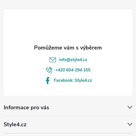
t
í
info
@
style4.cz
+420 604 294 155
Facebook: Style4.cz
Informace pro vás
Style4.cz