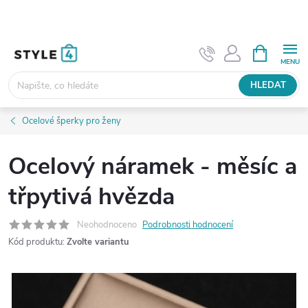
Přejít
na
obsah
NÁKUPNÍ
KOŠÍK
HLEDAT
Ocelové šperky pro ženy
Ocelový náramek - měsíc a
třpytivá hvězda
Neohodnoceno
Podrobnosti hodnocení
Kód produktu:
Zvolte variantu