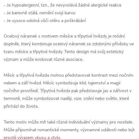
- Je hypoalergenní, tzn., že nevyvolává žádné alergické reakce
- Je barevně stálá, nemění svoji barvu
- Je vysoce odolná vůči otěru a poškrábání
Ocelový náramek s motivem měsíce a třpytivé hvězdy je módní
doplněk, který kombinuje ocelový náramek se zdobnými přívěsky ve
tvaru měsíce a třpytivé hvězdy. Tento design má svůj estetický
význam a může evokovat různé asociace.
Měsíc a třpytivá hvězda mohou představovat kontrast mezi nočním
nebem a září hvězd. Měsíc symbolizuje klid, tajemství a magii
nočního prostředí. Třpytivá hvězda pak představuje jas a zářivost v
temnotě, může symbolizovat naději, vize, snění nebo světlo, které
přichází do života.
Tento motiv může mít také různé individuální významy pro nositele.
Může připomínat romantické momenty, významné události nebo být
prostě výrazem vkusu a stylu.