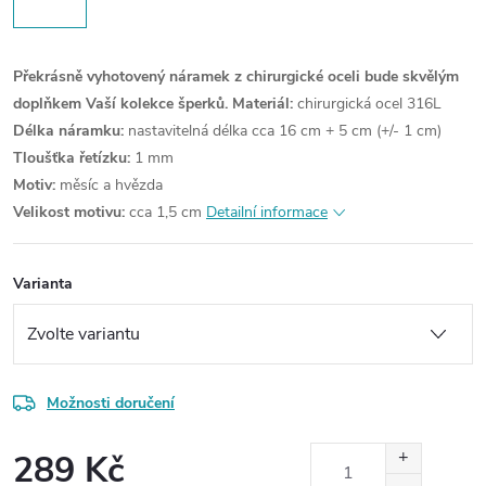
Překrásně vyhotovený náramek z chirurgické oceli bude skvělým
doplňkem Vaší kolekce šperků.
Materiál:
chirurgická ocel 316L
Délka náramku:
nastavitelná délka cca 16 cm + 5 cm (+/- 1 cm)
Tloušťka řetízku:
1 mm
Motiv:
měsíc a hvězda
Velikost motivu:
cca 1,5 cm
Detailní informace
Varianta
Možnosti doručení
289 Kč
Měrná