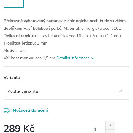
Překrásně vyhotovený náramek z chirurgické oceli bude skvělým
doplňkem Vaší kolekce šperků.
Materiál:
chirurgická ocel 316L
Délka náramku:
nastavitelná délka cca 16 cm + 5 cm (+/- 1 cm)
Tloušťka řetízku:
1 mm
Motiv:
srdce
Velikost motivu:
cca 1,5 cm
Detailní informace
Varianta
Možnosti doručení
289 Kč
Měrná