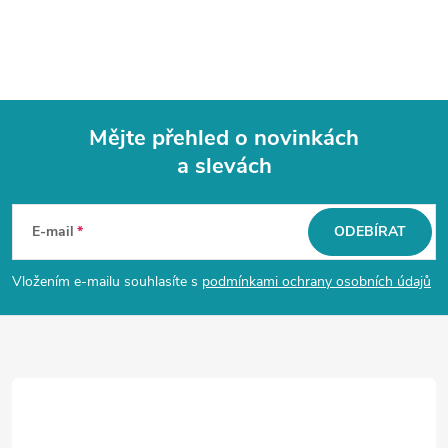
Mějte přehled o novinkách
a slevách
Z
á
E-mail
ODEBÍRAT
p
Vložením e-mailu souhlasíte s
podmínkami ochrany osobních údajů
a
t
í