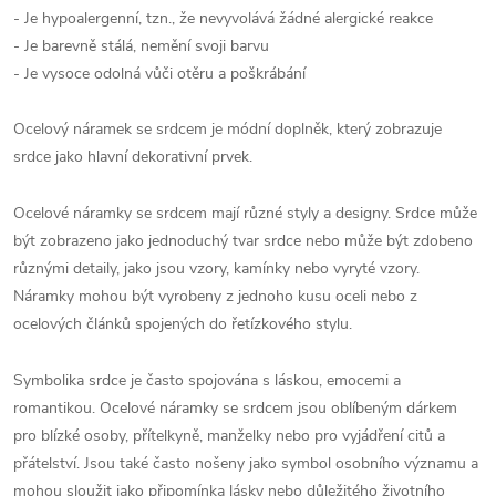
- Je hypoalergenní, tzn., že nevyvolává žádné alergické reakce
- Je barevně stálá, nemění svoji barvu
- Je vysoce odolná vůči otěru a poškrábání
Ocelový náramek se srdcem je módní doplněk, který zobrazuje
srdce jako hlavní dekorativní prvek.
Ocelové náramky se srdcem mají různé styly a designy. Srdce může
být zobrazeno jako jednoduchý tvar srdce nebo může být zdobeno
různými detaily, jako jsou vzory, kamínky nebo vyryté vzory.
Náramky mohou být vyrobeny z jednoho kusu oceli nebo z
ocelových článků spojených do řetízkového stylu.
Symbolika srdce je často spojována s láskou, emocemi a
romantikou. Ocelové náramky se srdcem jsou oblíbeným dárkem
pro blízké osoby, přítelkyně, manželky nebo pro vyjádření citů a
přátelství. Jsou také často nošeny jako symbol osobního významu a
mohou sloužit jako připomínka lásky nebo důležitého životního