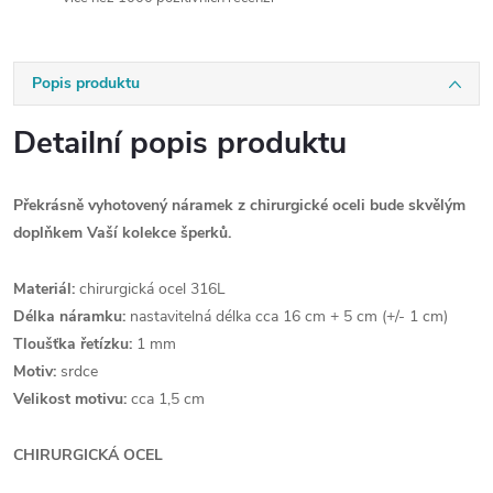
Popis produktu
Detailní popis produktu
Překrásně vyhotovený náramek z chirurgické oceli bude skvělým
doplňkem Vaší kolekce šperků.
Materiál:
chirurgická ocel 316L
Délka náramku:
nastavitelná délka cca 16 cm + 5 cm (+/- 1 cm)
Tloušťka řetízku:
1 mm
Motiv:
srdce
Velikost motivu:
cca 1,5 cm
CHIRURGICKÁ OCEL