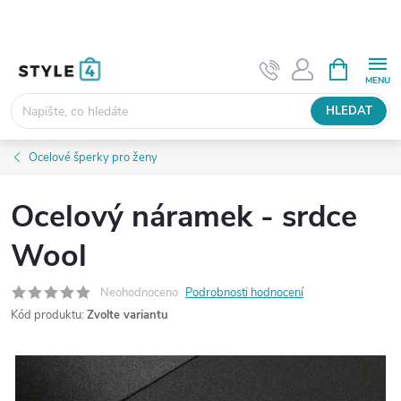
Přejít
na
obsah
NÁKUPNÍ
KOŠÍK
HLEDAT
Ocelové šperky pro ženy
Ocelový náramek - srdce
Wool
Neohodnoceno
Podrobnosti hodnocení
Kód produktu:
Zvolte variantu